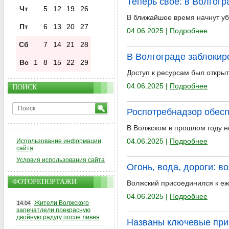
Теперь своё: в Волгог
Чт
5
12
19
26
В ближайшее время начнут уб
Пт
6
13
20
27
04.06.2025 |
Подробнее
Сб
7
14
21
28
В Волгограде заблокир
Вс
1
8
15
22
29
Доступ к ресурсам был открыт
04.06.2025 |
Подробнее
ПОИСК
Роспотребнадзор обес
В Волжском в прошлом году 
04.06.2025 |
Подробнее
Использование информации
сайта
Условия использования сайта
Огонь, вода, дороги: в
ФОТОРЕПОРТАЖИ
Волжский присоединился к еж
04.06.2025 |
Подробнее
Жители Волжского
14.04
запечатлели прекрасную
двойную радугу после ливня
Названы ключевые приз