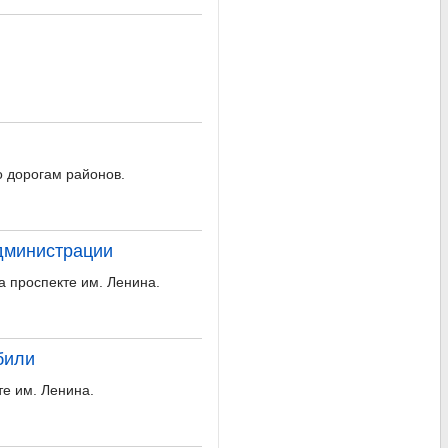
о дорогам районов.
администрации
 проспекте им. Ленина.
били
те им. Ленина.