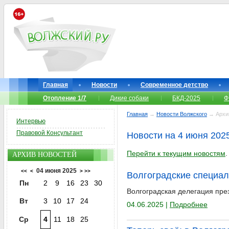
Главная
Новости
Современное детство
Отопление 1/7
Дикие собаки
БКД-2025
Ф
Главная
→
Новости Волжского
→ Архи
Интервью
Правовой Консультант
Новости на 4 июня 202
Перейти к текущим новостям
.
АРХИВ НОВОСТЕЙ
04 июня 2025
<<
<
>
>>
Волгоградские специал
Пн
2
9
16
23
30
Волгоградская делегация пре
Вт
3
10
17
24
04.06.2025 |
Подробнее
Ср
4
11
18
25