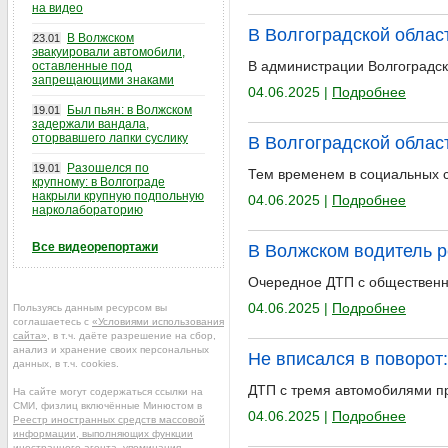
на видео
В Волгоградской облас
В Волжском
23.01
эвакуировали автомобили,
В администрации Волгоградс
оставленные под
запрещающими знаками
04.06.2025 |
Подробнее
Был пьян: в Волжском
19.01
задержали вандала,
оторвавшего лапки суслику
В Волгоградской облас
Разошелся по
19.01
Тем временем в социальных с
крупному: в Волгограде
накрыли крупную подпольную
04.06.2025 |
Подробнее
нарколабораторию
Все видеорепортажи
В Волжском водитель р
Очередное ДТП с общественны
04.06.2025 |
Подробнее
Пользуясь данным ресурсом вы
соглашаетесь с
«Условиями использования
сайта»
, в т.ч. даёте разрешение на сбор,
анализ и хранение своих персональных
Не вписался в поворот
данных, в т.ч. cookies.
ДТП с тремя автомобилями пр
На сайте могут содержаться ссылки на
СМИ, физлиц включённые Минюстом в
04.06.2025 |
Подробнее
Реестр иностранных средств массовой
информации, выполняющих функции
иностранного агента
, упоминания