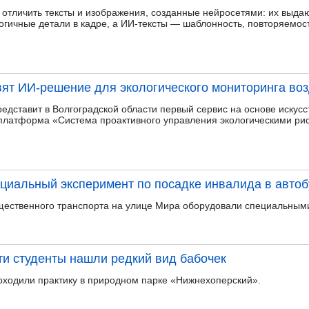
к отличить тексты и изображения, созданные нейросетями: их выда
огичные детали в кадре, а ИИ-тексты — шаблонность, повторяемо
ят ИИ-решение для экологического мониторинга воз
дставит в Волгоградской области первый сервис на основе искусс
 платформа «Система проактивного управления экологическими ри
циальный эксперимент по посадке инвалида в автоб
щественного транспорта на улице Мира оборудовали специальным
ти студенты нашли редкий вид бабочек
оходили практику в природном парке «Нижнехоперский».