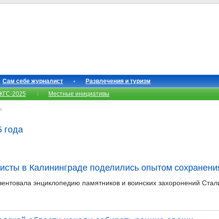
Сам себе журналист
Развлечения и туризм
КГС-2025
Местные инициативы
в
5 года
исты в Калининграде поделились опытом сохранени
зентовала энциклопедию памятников и воинских захоронений Стал