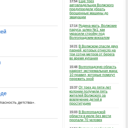
Еще трех
17:54
автовладельцев Волжского
предупредили убрать
брошенные машины до
эвакуации
Родина-мать, Волжские
17:14
паруса, шлюз №1: как
ией
украсили стройку под
Волгоградским вокзалом
В Волжском спасли двух
16:21
парней, которых отнесло на
три сотни метров от берега
во время купания
м
Волгоградскую область
15:48
накроет экстремальная жара:
10 правил, которые помогут
пережить зной
От трех до пяти лет
15:37
колонии получили пять
еде
жителей Волжского за
вовлечение детей в
пасность детства».
проституцию
В Волгоградской
15:03
области в июле без вести
пропали 70 человек