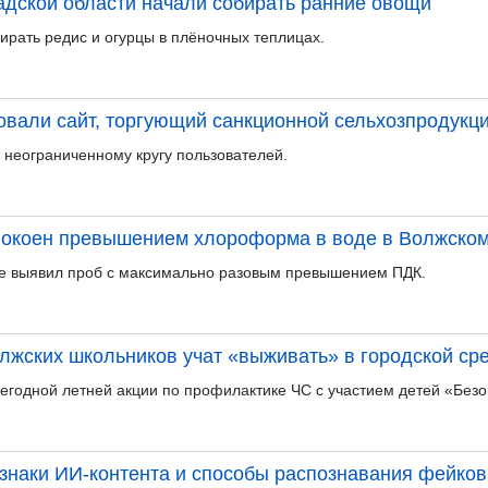
радской области начали собирать ранние овощи
ирать редис и огурцы в плёночных теплицах.
овали сайт, торгующий санкционной сельхозпродукц
 неограниченному кругу пользователей.
покоен превышением хлороформа в воде в Волжско
не выявил проб с максимально разовым превышением ПДК.
олжских школьников учат «выживать» в городской ср
егодной летней акции по профилактике ЧС с участием детей «Безо
наки ИИ-контента и способы распознавания фейков