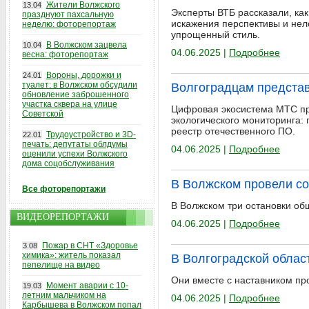
Жители Волжского
13.04
Эксперты ВТБ рассказали, ка
празднуют пахсальную
искажения перспективы и нел
неделю: фоторепортаж
упрощенный стиль.
В Волжском зацвела
10.04
04.06.2025 |
Подробнее
весна: фоторепортаж
Вороны, дорожки и
24.01
туалет: в Волжском обсудили
Волгоградцам представ
обновление заброшенного
участка сквера на улице
Цифровая экосистема МТС пре
Советской
экологического мониторинга:
реестр отечественного ПО.
Трудоустройство и 3D-
22.01
печать: депутаты облдумы
04.06.2025 |
Подробнее
оценили успехи Волжского
дома соцобслуживания
В Волжском провели со
Все фоторепортажи
В Волжском три остановки об
ВИДЕОРЕПОРТАЖИ
04.06.2025 |
Подробнее
Пожар в СНТ «Здоровье
3.08
химика»: житель показал
В Волгоградской облас
пепелище на видео
Они вместе с наставником пр
Момент аварии с 10-
19.03
летним мальчиком на
04.06.2025 |
Подробнее
Карбышева в Волжском попал