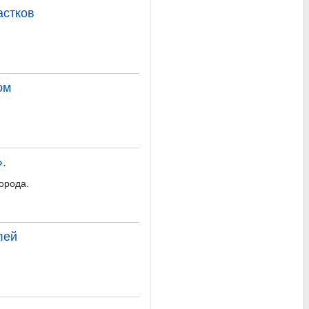
астков
ом
.
орода.
лей