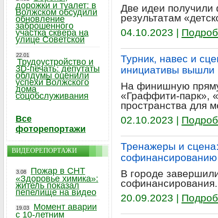
дорожки и туалет: в
Две идеи получили
Волжском обсудили
результатам «детск
обновление
заброшенного
04.10.2023 |
Подроб
участка сквера на
улице Советской
22.01
Турник, навес и сц
Трудоустройство и
3D-печать: депутаты
инициативы вышли
облдумы оценили
успехи Волжского
На финишную прям
дома
«Граффити-парк», «
соцобслуживания
пространства для 
Все
02.10.2023 |
Подроб
фоторепортажи
Тренажеры и сцена:
ВИДЕОРЕПОРТАЖИ
софинансированию 
Пожар в СНТ
В городе завершили
3.08
«Здоровье химика»:
софинансирования.
житель показал
пепелище на видео
20.09.2023 |
Подроб
Момент аварии
19.03
с 10-летним