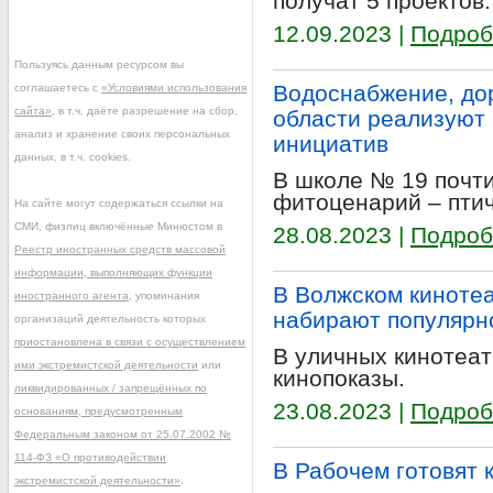
получат 5 проектов.
12.09.2023 |
Подроб
Пользуясь данным ресурсом вы
Водоснабжение, дор
соглашаетесь с
«Условиями использования
сайта»
, в т.ч. даёте разрешение на сбор,
области реализуют
анализ и хранение своих персональных
инициатив
данных, в т.ч. cookies.
В школе № 19 почти
фитоценарий – птич
На сайте могут содержаться ссылки на
СМИ, физлиц включённые Минюстом в
28.08.2023 |
Подроб
Реестр иностранных средств массовой
информации, выполняющих функции
В Волжском киноте
иностранного агента
, упоминания
набирают популярн
организаций деятельность которых
приостановлена в связи с осуществлением
В уличных кинотеа
ими экстремистской деятельности
или
кинопоказы.
ликвидированных / запрещённых по
23.08.2023 |
Подроб
основаниям, предусмотренным
Федеральным законом от 25.07.2002 №
114-ФЗ «О противодействии
В Рабочем готовят 
экстремистской деятельности»
.