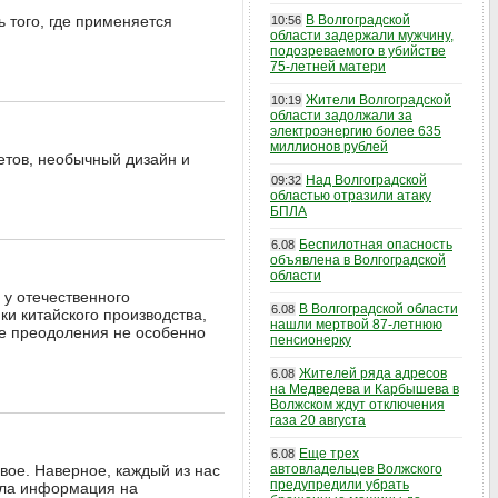
 того, где применяется
В Волгоградской
10:56
области задержали мужчину,
подозреваемого в убийстве
75-летней матери
Жители Волгоградской
10:19
области задолжали за
электроэнергию более 635
миллионов рублей
етов, необычный дизайн и
Над Волгоградской
09:32
областью отразили атаку
БПЛА
Беспилотная опасность
6.08
объявлена в Волгоградской
области
 у отечественного
В Волгоградской области
6.08
ки китайского производства,
нашли мертвой 87-летнюю
же преодоления не особенно
пенсионерку
Жителей ряда адресов
6.08
на Медведева и Карбышева в
Волжском ждут отключения
газа 20 августа
Еще трех
6.08
вое. Наверное, каждый из нас
автовладельцев Волжского
предупредили убрать
ала информация на