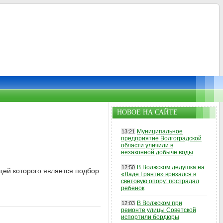
НОВОЕ НА САЙТЕ
Муниципальное
13:21
предприятие Волгоградской
области уличили в
незаконной добыче воды
В Волжском дедушка на
12:50
щей которого является подбор
«Ладе Гранте» врезался в
световую опору: пострадал
ребенок
В Волжском при
12:03
ремонте улицы Советской
испортили бордюры