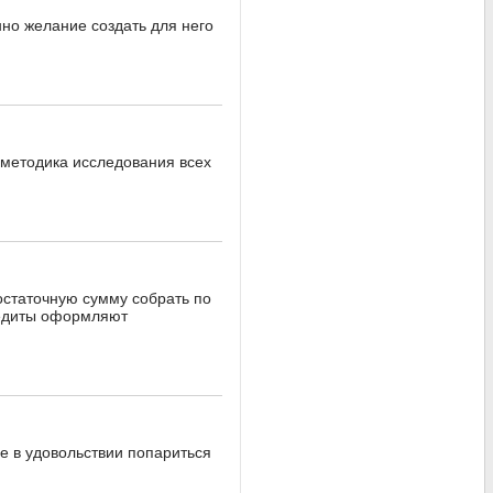
но желание создать для него
 методика исследования всех
достаточную сумму собрать по
кредиты оформляют
бе в удовольствии попариться