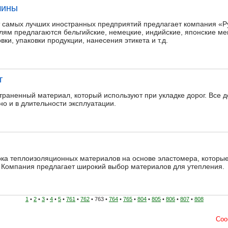
шины
т самых лучших иностранных предприятий предлагает компания «
лям предлагаются бельгийские, немецкие, индийские, японские 
ки, упаковки продукции, нанесения этикета и т.д.
г
раненный материал, который используют при укладке дорог. Все де
но и в длительности эксплуатации.
рка теплоизоляционных материалов на основе эластомера, которы
. Компания предлагает широкий выбор материалов для утепления.
1
•
2
•
3
•
4
•
5
•
761
•
762
• 763 •
764
•
765
•
804
•
805
•
806
•
807
•
808