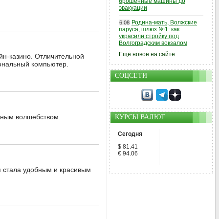
брошенные машины до
эвакуации
Родина-мать, Волжские
6.08
паруса, шлюз №1: как
украсили стройку под
Волгоградским вокзалом
Ещё новое на сайте
йн-казино. Отличительной
сональный компьютер.
СОЦСЕТИ
чным волшебством.
КУРСЫ ВАЛЮТ
Сегодня
$ 81.41
€ 94.06
я стала удобным и красивым