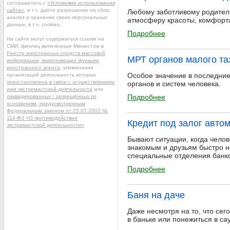
соглашаетесь с
«Условиями использования
сайта»
, в т.ч. даёте разрешение на сбор,
Любому заботливому родителю
анализ и хранение своих персональных
атмосферу красоты, комфорта
данных, в т.ч. cookies.
Подробнее
На сайте могут содержаться ссылки на
СМИ, физлиц включённые Минюстом в
Реестр иностранных средств массовой
МРТ органов малого та
информации, выполняющих функции
иностранного агента
, упоминания
Особое значение в последние
организаций деятельность которых
приостановлена в связи с осуществлением
органов и систем человека.
ими экстремистской деятельности
или
Подробнее
ликвидированных / запрещённых по
основаниям, предусмотренным
Федеральным законом от 25.07.2002 №
114-ФЗ «О противодействии
Кредит под залог авто
экстремистской деятельности»
.
Бывают ситуации, когда челов
знакомым и друзьям быстро не
специальные отделения банко
Подробнее
Баня на даче
Даже несмотря на то, что сег
в баньке или понежиться в са