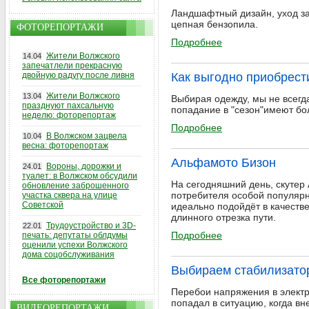
Ландшафтный дизайн, уход за
цепная бензопила.
ФОТОРЕПОРТАЖИ
Подробнее
Жители Волжского
14.04
запечатлели прекрасную
двойную радугу после ливня
Как выгодно приобрес
Жители Волжского
13.04
Выбирая одежду, мы не всегд
празднуют пахсальную
попадание в "сезон"имеют бо
неделю: фоторепортаж
Подробнее
В Волжском зацвела
10.04
весна: фоторепортаж
Альфамото Бизон
Вороны, дорожки и
24.01
туалет: в Волжском обсудили
На сегодняшний день, скутер 
обновление заброшенного
потребителя особой популярно
участка сквера на улице
Советской
идеально подойдёт в качеств
длинного отрезка пути.
Трудоустройство и 3D-
22.01
Подробнее
печать: депутаты облдумы
оценили успехи Волжского
дома соцобслуживания
Выбираем стабилизато
Все фоторепортажи
Перебои напряжения в электр
попадал в ситуацию, когда в
ВИДЕОРЕПОРТАЖИ