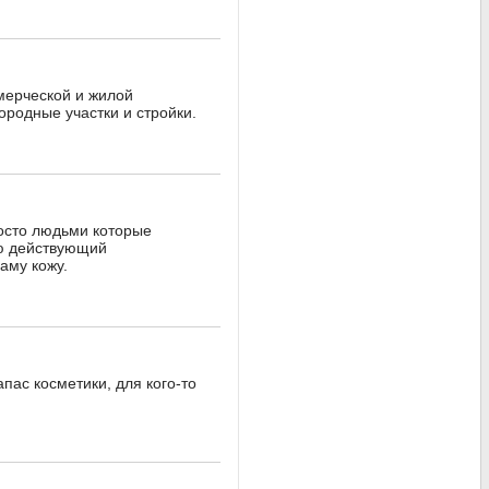
мерческой и жилой
ородные участки и стройки.
росто людьми которые
ою действующий
аму кожу.
пас косметики, для кого-то