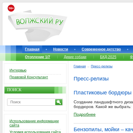
Главная
Новости
Современное детство
Отопление 1/7
Дикие собаки
БКД-2025
Ф
Главная
→
Пресс-релизы
Интервью
Правовой Консультант
Пресс-релизы
ПОИСК
Пластиковые бордюры
Создание ландшафтного дизай
бордюров. Какой же выбрать:
Подробнее
Использование информации
сайта
Бензопилы, мойки – ка
Условия использования сайта