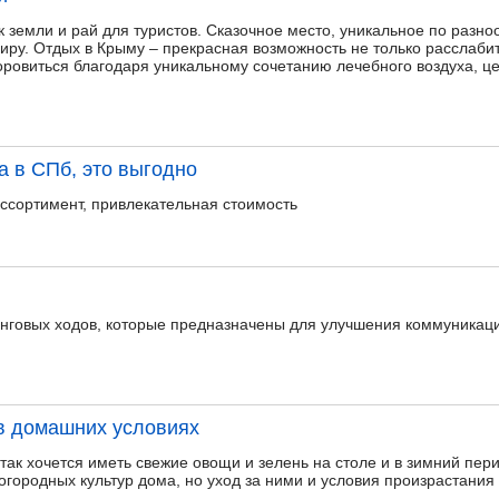
 земли и рай для туристов. Сказочное место, уникальное по разн
иру. Отдых в Крыму – прекрасная возможность не только расслабит
доровиться благодаря уникальному сочетанию лечебного воздуха, ц
а в СПб, это выгодно
ассортимент, привлекательная стоимость
инговых ходов, которые предназначены для улучшения коммуникац
 домашних условиях
 так хочется иметь свежие овощи и зелень на столе и в зимний пер
городных культур дома, но уход за ними и условия произрастания