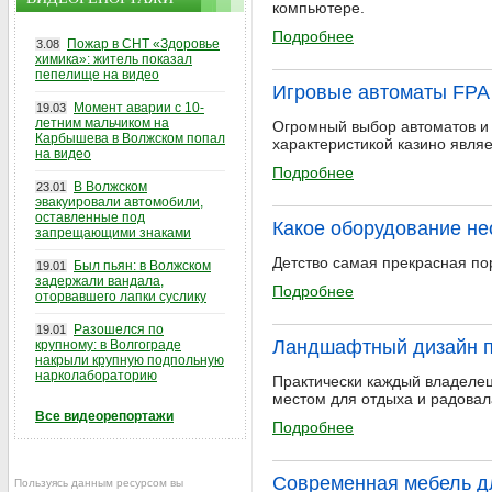
компьютере.
Подробнее
Пожар в СНТ «Здоровье
3.08
химика»: житель показал
пепелище на видео
Игровые автоматы FPA
Момент аварии с 10-
19.03
летним мальчиком на
Огромный выбор автоматов и 
Карбышева в Волжском попал
характеристикой казино явля
на видео
Подробнее
В Волжском
23.01
эвакуировали автомобили,
оставленные под
Какое оборудование не
запрещающими знаками
Детство самая прекрасная по
Был пьян: в Волжском
19.01
задержали вандала,
Подробнее
оторвавшего лапки суслику
Разошелся по
19.01
Ландшафтный дизайн п
крупному: в Волгограде
накрыли крупную подпольную
нарколабораторию
Практически каждый владелец
местом для отдыха и радовал
Все видеорепортажи
Подробнее
Современная мебель д
Пользуясь данным ресурсом вы