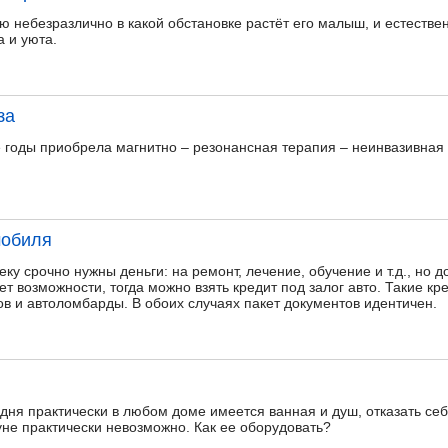
 небезразлично в какой обстановке растёт его малыш, и естествен
 и уюта.
за
 годы приобрела магнитно – резонансная терапия – неинвазивная
мобиля
еку срочно нужны деньги: на ремонт, лечение, обучение и т.д., но 
т возможности, тогда можно взять кредит под залог авто. Такие 
в и автоломбарды. В обоих случаях пакет документов идентичен.
одня практически в любом доме имеется ванная и душ, отказать се
уне практически невозможно. Как ее оборудовать?