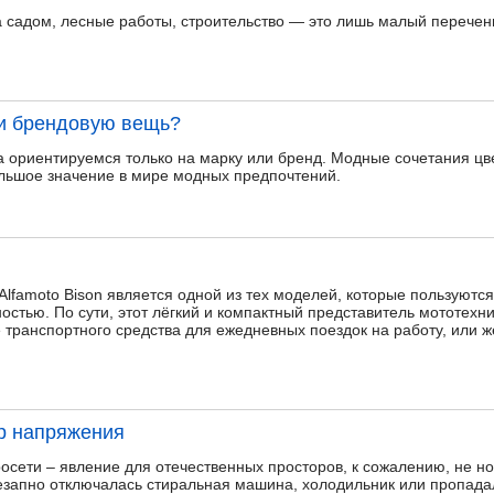
 садом, лесные работы, строительство — это лишь малый перечень
ти брендовую вещь?
а ориентируемся только на марку или бренд. Модные сочетания цв
льшое значение в мире модных предпочтений.
Alfamoto Bison является одной из тех моделей, которые пользуются
стью. По сути, этот лёгкий и компактный представитель мототехни
е транспортного средства для ежедневных поездок на работу, или 
р напряжения
осети – явление для отечественных просторов, к сожалению, не но
незапно отключалась стиральная машина, холодильник или пропад