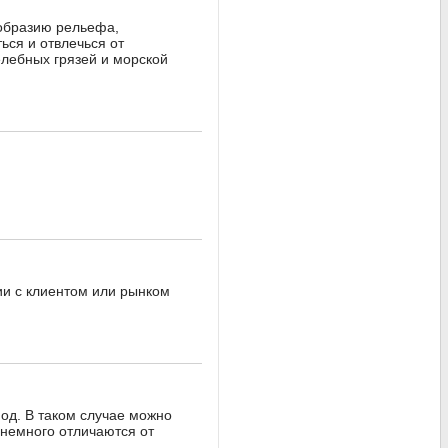
ообразию рельефа,
ься и отвлечься от
елебных грязей и морской
ии с клиентом или рынком
иод. В таком случае можно
 немного отличаются от