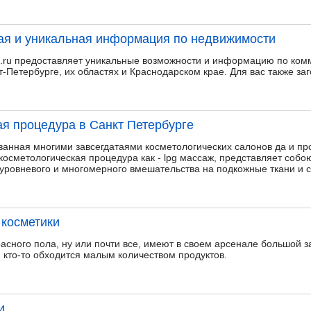
ежая и уникальная информация по недвижимости
.ru предоставляет уникальные возможности и информацию по ком
-Петербурге, их областях и Краснодарском крае. Для вас также заг
я процедура в Санкт Петербурге
ванная многими завсегдатаями косметологических салонов да и п
 косметологическая процедура как - lpg массаж, представляет соб
ровневого и многомерного вмешательства на подкожные ткани и с
косметики
сного пола, ну или почти все, имеют в своем арсенале большой за
 кто-то обходится малым количеством продуктов.
и