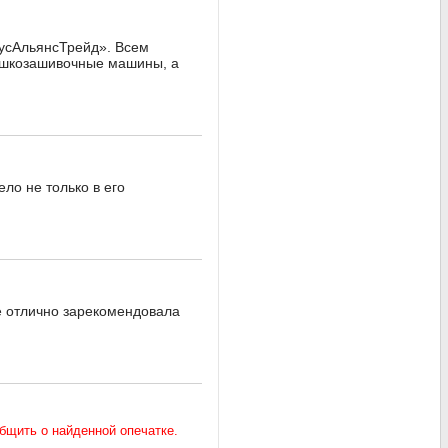
РусАльянсТрейд». Всем
мешкозашивочные машины, а
ло не только в его
е отлично зарекомендовала