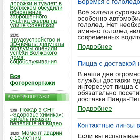
Боремся с гололедо
дорожки и туалет: в
Волжском обсудили
Все жители суровых
обновление
заброшенного
особенно автомобил
участка сквера на
гололед. Нет необх
улице Советской
именно гололед явл
22.01
современных водит
Трудоустройство и
3D-печать: депутаты
Подробнее
облдумы оценили
успехи Волжского
дома
соцобслуживания
Пицца с доставкой 
В наши дни огромн
Все
службы доставки ед
фоторепортажи
интересует пицца с
обязательно посет
ВИДЕОРЕПОРТАЖИ
доставки Панда-Пи
Подробнее
Пожар в СНТ
3.08
«Здоровье химика»:
житель показал
пепелище на видео
Контактные линзы 
Момент аварии
19.03
Если вы испытывае
с 10-летним