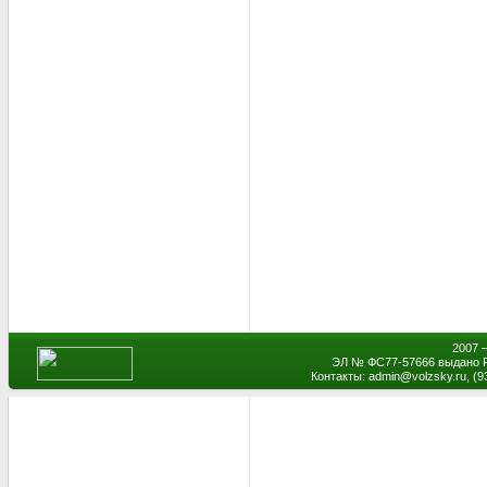
2007 
ЭЛ № ФС77-57666 выдано Р
Контакты: admin
@
volzsky.ru, (