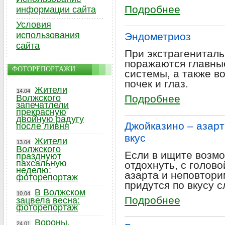
Подробнее
информации сайта
Условия
использования
Эндометриоз
сайта
При экстрагенитал
поражаются главны
ФОТОРЕПОРТАЖИ
системы, а также в
почек и глаз.
Жители
14.04
Волжского
Подробнее
запечатлели
прекрасную
двойную радугу
Джойказино – азар
после ливня
вкус
Жители
13.04
Волжского
Если в ищите возмо
празднуют
пахсальную
отдохнуть, с голово
неделю:
азарта и неповтори
фоторепортаж
придутся по вкусу 
В Волжском
10.04
Подробнее
зацвела весна:
фоторепортаж
Вороны,
24.01