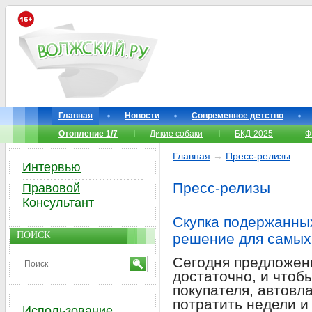
Главная
Новости
Современное детство
Отопление 1/7
Дикие собаки
БКД-2025
Ф
Главная
→
Пресс-релизы
Интервью
Пресс-релизы
Правовой
Консультант
Скупка подержанны
ПОИСК
решение для самых
Сегодня предложен
достаточно, и чтоб
покупателя, автовл
потратить недели и
Использование