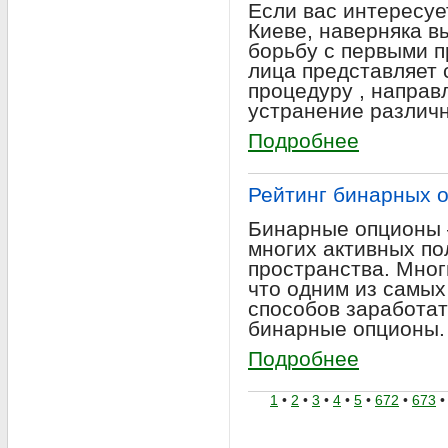
Если вас интересуе
Киеве, наверняка в
борьбу с первыми п
лица представляет 
процедуру , направ
устранение различ
Подробнее
Рейтинг бинарных 
Бинарные опционы 
многих активных по
пространства. Мног
что одним из самы
способов заработать
бинарные опционы.
Подробнее
1
•
2
•
3
•
4
•
5
•
672
•
673
•