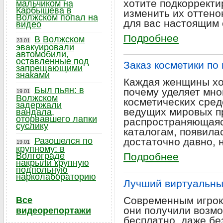
хотите подкорректи
мальчиком на
Карбышева в
изменить их оттено
Волжском попал на
для вас настоящим 
видео
Подробнее
В Волжском
23.01
эвакуировали
автомобили,
оставленные под
Заказ косметики по
запрещающими
знаками
Каждая женщины хо
Был пьян: в
почему уделяет мно
19.01
Волжском
косметических сред
задержали
ведущих мировых п
вандала,
оторвавшего лапки
распространяющаяс
суслику
каталогам, появила
Разошелся по
достаточно давно, 
19.01
крупному: в
Волгограде
Подробнее
накрыли крупную
подпольную
нарколабораторию
Лучший виртуальны
Современным игрок
Все
они получили возм
видеорепортажи
бесплатно, даже бе