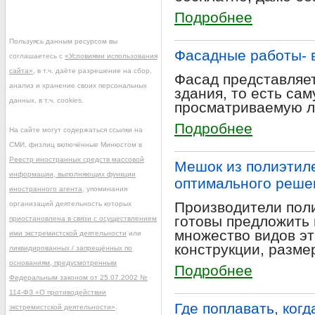
Подробнее
Пользуясь данным ресурсом вы
Фасадные работы- 
соглашаетесь с
«Условиями использования
сайта»
, в т.ч. даёте разрешение на сбор,
Фасад представляе
анализ и хранение своих персональных
здания, то есть са
данных, в т.ч. cookies.
просматриваемую 
Подробнее
На сайте могут содержаться ссылки на
СМИ, физлиц включённые Минюстом в
Реестр иностранных средств массовой
Мешок из полиэтил
информации, выполняющих функции
оптимального реше
иностранного агента
, упоминания
Производители пол
организаций деятельность которых
готовы предложить 
приостановлена в связи с осуществлением
множество видов эт
ими экстремистской деятельности
или
конструкции, разме
ликвидированных / запрещённых по
основаниям, предусмотренным
Подробнее
Федеральным законом от 25.07.2002 №
114-ФЗ «О противодействии
Где поплавать, ког
экстремистской деятельности»
.