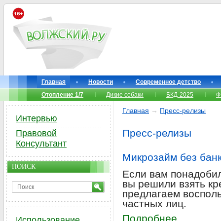
Главная
Новости
Современное детство
Отопление 1/7
Дикие собаки
БКД-2025
Ф
Главная
→
Пресс-релизы
Интервью
Пресс-релизы
Правовой
Консультант
Микрозайм без банк
ПОИСК
Если вам понадоби
вы решили взять кре
предлагаем воспол
частных лиц.
Подробнее
Использование