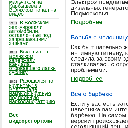
Электро» предлагае
мальчиком на
Карбышева в
дизельных генерат
Волжском попал на
Подмосковья.
видео
Подробнее
В Волжском
23.01
эвакуировали
автомобили,
оставленные под
Борьба с молочниц
запрещающими
знаками
Как бы тщательно 
Был пьян: в
интимную гигиену, 
19.01
Волжском
следила за своим з
задержали
сталкивалась с оп
вандала,
оторвавшего лапки
проблемами.
суслику
Подробнее
Разошелся по
19.01
крупному: в
Волгограде
накрыли крупную
Все о барбекю
подпольную
нарколабораторию
Если у вас есть за
наверняка вам интер
барбекю. На самом 
Все
версий происхожден
видеорепортажи
сегодняшний день и