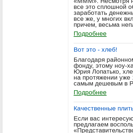
«МММ». Несмотря на
все это сплошной о
заработать денежны
все же, у многих вк
причем, весьма неп
Подробнее
Вот это - хлеб!
Благодаря районно
фонду, этому ноу-х
Юрия Лопатько, хл
на протяжении уже 
самым дешевым в Р
Подробнее
Качественные плит
Если вас интересую
предлагаем воспол
«Представительств