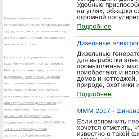
Удобные приспособ
на углях, обжарки с
огромной популярно
Пользуясь данным ресурсом вы
Подробнее
соглашаетесь с
«Условиями использования
сайта»
, в т.ч. даёте разрешение на сбор,
анализ и хранение своих персональных
Дизельные электро
данных, в т.ч. cookies.
Дизельные генерат
На сайте могут содержаться ссылки на
для выработки элек
СМИ, физлиц включённые Минюстом в
промышленных мас
Реестр иностранных средств массовой
приобретают и исп
домов и коттеджей,
информации, выполняющих функции
природе, охотники 
иностранного агента
, упоминания
организаций деятельность которых
Подробнее
приостановлена в связи с осуществлением
ими экстремистской деятельности
или
МММ 2017 - финанс
ликвидированных / запрещённых по
основаниям, предусмотренным
Если вспомнить пер
Федеральным законом от 25.07.2002 №
хочется отметить, ч
114-ФЗ «О противодействии
известно о такой ф
экстремистской деятельности»
.