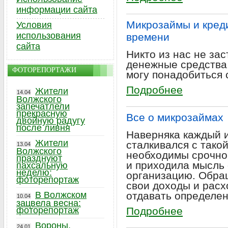
информации сайта
Микрозаймы и кред
Условия
использования
времени
сайта
Никто из нас не зас
денежные средства,
ФОТОРЕПОРТАЖИ
могу понадобиться 
Подробнее
Жители
14.04
Волжского
запечатлели
прекрасную
Все о микрозаймах
двойную радугу
после ливня
Наверняка каждый и
Жители
сталкивался с такой
13.04
Волжского
необходимы срочно.
празднуют
и приходила мысль
пахсальную
неделю:
организацию. Обращ
фоторепортаж
свои доходы и расх
В Волжском
отдавать определе
10.04
зацвела весна:
фоторепортаж
Подробнее
Вороны,
24.01