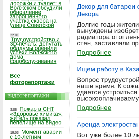
дорожки и туалет: в
Декор для батареи 
Волжском обсудили
обновление
Декора
заброшенного
участка сквера на
Долгие годы жител
улице Советской
вынуждены изобрет
22.01
радиатора отоплени
Трудоустройство и
стен, заставляли п
3D-печать: депутаты
облдумы оценили
Подробнее
успехи Волжского
дома
соцобслуживания
Ищем работу в Каз
Все
Вопрос трудоустрой
фоторепортажи
наше время. К сожа
удается устроиться 
ВИДЕОРЕПОРТАЖИ
высокооплачиваему
Подробнее
Пожар в СНТ
3.08
«Здоровье химика»:
житель показал
пепелище на видео
Аренда электростан
Момент аварии
19.03
Вот уже более 10 л
с 10-летним