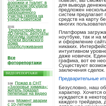
повезет, вы сможет
дорожки и туалет: в
для вывода денежны
Волжском обсудили
обновление
предложен нескольк
заброшенного
систем предлагает
участка сквера на
средств на карту бе
улице Советской
многих пользовател
22.01
Трудоустройство и
Платформа загружае
3D-печать: депутаты
ноутбуке, так и на
облдумы оценили
успехи Волжского
и оформление сайта
дома
никаких. Интерфейс
соцобслуживания
интуитивном уровне
даже новичок. Един
Все
графика, вот ее не
фоторепортажи
Существуют возмож
заключения сделок.
ВИДЕОРЕПОРТАЖИ
Предварительные ит
Пожар в СНТ
3.08
«Здоровье химика»:
Безусловно, наш о
житель показал
характер. Хочется 
пепелище на видео
нуждается в некото
Момент аварии
каждого трейдера, 
19.03
с 10-летним