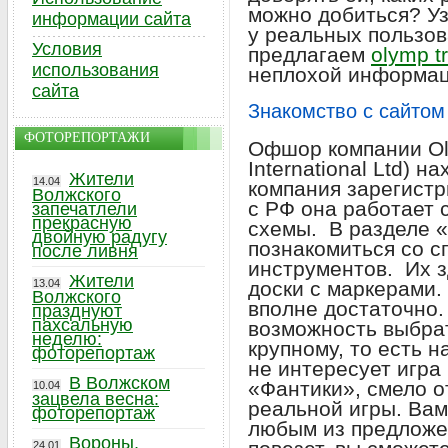
можно добиться? У
информации сайта
у реальных пользов
Условия
предлагаем
olymp t
использования
неплохой информац
сайта
Знакомство с сайтом
ФОТОРЕПОРТАЖИ
Офшор компании Ol
International Ltd) 
Жители
14.04
компания зарегистр
Волжского
с РФ она работает
запечатлели
прекрасную
схемы. В разделе «
двойную радугу
познакомиться со с
после ливня
инструментов. Их з
Жители
13.04
доски с маркерами.
Волжского
вполне достаточно.
празднуют
пахсальную
возможность выбрат
неделю:
крупному, то есть н
фоторепортаж
не интересует игра
В Волжском
«Фантики», смело о
10.04
зацвела весна:
реальной игры. Вам
фоторепортаж
любым из предложе
Вороны,
24.01