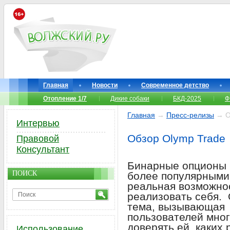
Главная
Новости
Современное детство
Отопление 1/7
Дикие собаки
БКД-2025
Ф
Главная
→
Пресс-релизы
→ О
Интервью
Обзор Olymp Trade
Правовой
Консультант
Бинарные опционы 
ПОИСК
более популярными, 
реальная возможнос
реализовать себя. 
тема, вызывающая
пользователей мног
доверять ей, каких
Использование