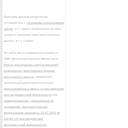
Пользуясь данным ресурсом вы
соглашаетесь с
«Условиями использования
сайта»
, в т.ч. даёте разрешение на сбор,
анализ и хранение своих персональных
данных, в т.ч. cookies.
На сайте могут содержаться ссылки на
СМИ, физлиц включённые Минюстом в
Реестр иностранных средств массовой
информации, выполняющих функции
иностранного агента
, упоминания
организаций деятельность которых
приостановлена в связи с осуществлением
ими экстремистской деятельности
или
ликвидированных / запрещённых по
основаниям, предусмотренным
Федеральным законом от 25.07.2002 №
114-ФЗ «О противодействии
экстремистской деятельности»
.