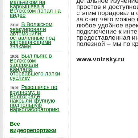
детальное изучение
мальчиком на
простое и доступн
Карбышева в
Волжском попал на
с этим порадовала 
видео
за счет чего можно
В Волжском
любое удобное врем
23.01
эвакуировали
подключение к инте
автомобили,
предоставленная и
оставленные под
запрещающими
полезной – мы по к
знаками
Был пьян: в
19.01
www.volzsky.ru
Волжском
задержали
вандала,
оторвавшего лапки
суслику
Разошелся по
19.01
крупному: в
Волгограде
накрыли крупную
подпольную
нарколабораторию
Все
видеорепортажи