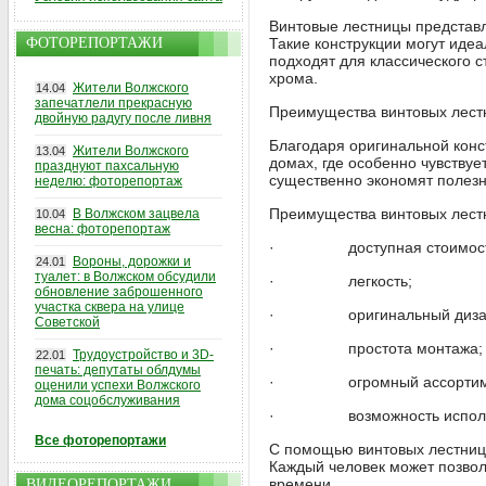
Винтовые лестницы представл
ФОТОРЕПОРТАЖИ
Такие конструкции могут иде
подходят для классического с
хрома.
Жители Волжского
14.04
запечатлели прекрасную
Преимущества винтовых лест
двойную радугу после ливня
Благодаря оригинальной конс
Жители Волжского
13.04
домах, где особенно чувствуе
празднуют пахсальную
существенно экономят полезн
неделю: фоторепортаж
Преимущества винтовых лест
В Волжском зацвела
10.04
весна: фоторепортаж
· доступная стоимост
Вороны, дорожки и
24.01
туалет: в Волжском обсудили
· легкость;
обновление заброшенного
участка сквера на улице
· оригинальный диза
Советской
· простота монтажа;
Трудоустройство и 3D-
22.01
печать: депутаты облдумы
· огромный ассортимен
оценили успехи Волжского
дома соцобслуживания
· возможность использова
Все фоторепортажи
С помощью винтовых лестниц,
Каждый человек может позвол
времени.
ВИДЕОРЕПОРТАЖИ