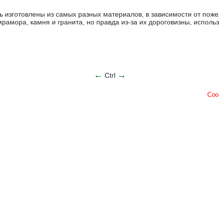
ь изготовлены из самых разных материалов, в зависимости от пож
мрамора, камня и гранита, но правда из-за их дороговизны, исполь
←
→
Ctrl