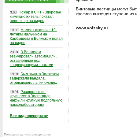
Винтовые лестницы могут быт
Пожар в СНТ «Здоровье
3.08
красиво выглядят ступени из 
химика»: житель показал
пепелище на видео
www.volzsky.ru
Момент аварии с 10-
19.03
летним мальчиком на
Карбышева в Волжском попал
на видео
В Волжском
23.01
эвакуировали автомобили,
оставленные под
запрещающими знаками
Был пьян: в Волжском
19.01
задержали вандала,
оторвавшего лапки суслику
Разошелся по
19.01
крупному: в Волгограде
накрыли крупную подпольную
нарколабораторию
Все видеорепортажи
Пользуясь данным ресурсом вы