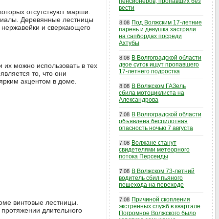
пенсионеров, пропавших без
вести
которых отсутствуют марши.
ериалы. Деревянные лестницы
Под Волжским 17-летние
8.08
, нержавейки и сверкающего
парень и девушка застряли
на сапбордах посреди
Ахтубы
В Волгоградской области
8.08
двое суток ищут пропавшего
 их можно использовать в тех
17-летнего подростка
является то, что они
ярким акцентом в доме.
В Волжском ГАЗель
8.08
сбила мотоциклиста на
Александрова
В Волгоградской области
7.08
объявлена беспилотная
опасность ночью 7 августа
Волжане станут
7.08
свидетелями метеорного
потока Персеиды
В Волжском 73-летний
7.08
водитель сбил пьяного
пешехода на переходе
Причиной скопления
7.08
оме винтовые лестницы.
экстренных служб в квартале
а протяжении длительного
Погромное Волжского было