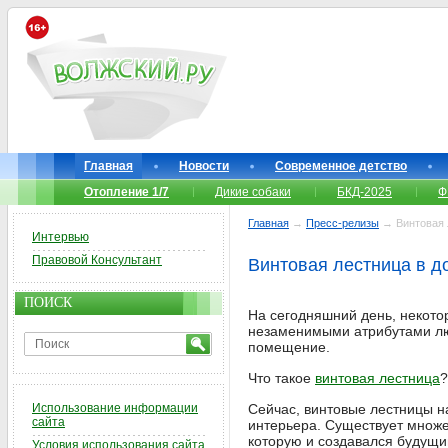
Главная
Новости
Современное детство
Отопление 1/7
Дикие собаки
БКД-2025
Ф
Главная
→
Пресс-релизы
→ Винтовая 
Интервью
Правовой Консультант
Винтовая лестница в д
ПОИСК
На сегодняшний день, некото
незаменимыми атрибутами люб
помещение.
Что такое
винтовая лестница
?
Использование информации
Сейчас, винтовые лестницы н
сайта
интерьера. Существует множе
которую и создавался будущи
Условия использования сайта