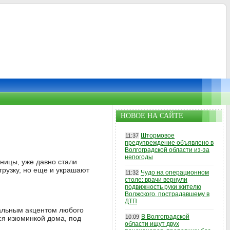
НОВОЕ НА САЙТЕ
Штормовое
11:37
предупреждение объявлено в
Волгоградской области из-за
непогоды
ницы, уже давно стали
рузку, но еще и украшают
Чудо на операционном
11:32
столе: врачи вернули
подвижность руки жителю
Волжского, пострадавшему в
ДТП
нальным акцентом любого
В Волгоградской
10:09
ся изюминкой дома, под
области ищут двух