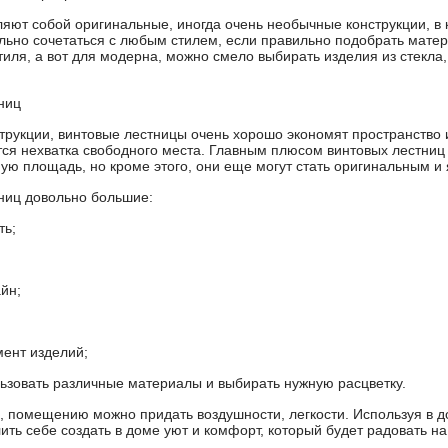
яют собой оригинальные, иногда очень необычные конструкции, в 
ально сочетаться с любым стилем, если правильно подобрать мат
тиля, а вот для модерна, можно смело выбирать изделия из стекла
ниц
трукции, винтовые лестницы очень хорошо экономят пространство и
тся нехватка свободного места. Главным плюсом винтовых лестниц 
ую площадь, но кроме этого, они еще могут стать оригинальным и 
ниц довольно большие:
ь;
йн;
т изделий;
ть различные материалы и выбирать нужную расцветку.
 помещению можно придать воздушности, легкости. Используя в д
ить себе создать в доме уют и комфорт, который будет радовать н