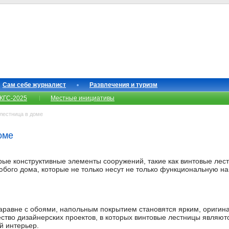
Сам себе журналист
Развлечения и туризм
КГС-2025
Местные инициативы
лестница в доме
оме
рые конструктивные элементы сооружений, такие как винтовые лест
ого дома, которые не только несут не только функциональную наг
аравне с обоями, напольным покрытием становятся ярким, ориги
ство дизайнерских проектов, в которых винтовые лестницы являют
й интерьер.