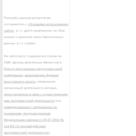
Пользуясь данным ресурсом вы
соглашаетесь с
«Условиями использования
сайта»
, в т.ч. даёте разрешение на сбор,
анализ и хранение своих персональных
данных, в т.ч. cookies.
На сайте могут содержаться ссылки на
СМИ, физлиц включённые Минюстом в
Реестр иностранных средств массовой
информации, выполняющих функции
иностранного агента
, упоминания
организаций деятельность которых
приостановлена в связи с осуществлением
ими экстремистской деятельности
или
ликвидированных / запрещённых по
основаниям, предусмотренным
Федеральным законом от 25.07.2002 №
114-ФЗ «О противодействии
экстремистской деятельности»
.