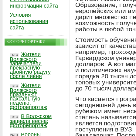
Образование, полу
информации сайта
европейских или ам
Условия
дарит множество пе
использования
возможность получ
сайта
работы в любой точ
Стоимость обучения
ФОТОРЕПОРТАЖИ
зависит от качества
например, прохожд
Жители
14.04
Гарвардском универ
Волжского
запечатлели
долларов. А вот ма
прекрасную
и политических нау
двойную радугу
порядка 20 тысяч д
после ливня
топовых университе
Жители
13.04
до 70 тысяч долларо
Волжского
празднуют
Что касается програ
пахсальную
неделю:
сегодняшний день 
фоторепортаж
рубежом имеет неск
В Волжском
степень называется
10.04
зацвела весна:
является подготов
фоторепортаж
поступления в ВУЗ.
Вороны,
бакалавриат. После
24.01