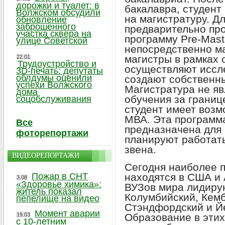
дорожки и туалет: в
бакалавра, студент
Волжском обсудили
на магистратуру. Дл
обновление
заброшенного
предварительно пр
участка сквера на
программу Pre-Mast
улице Советской
непосредственно м
магистры в рамках 
22.01
Трудоустройство и
осуществляют иссл
3D-печать: депутаты
облдумы оценили
создают собственны
успехи Волжского
Магистратура не яв
дома
обучения за границ
соцобслуживания
студент имеет возм
МВА. Эта программа
Все
предназначена для 
фоторепортажи
планируют работат
звена.
ВИДЕОРЕПОРТАЖИ
Сегодня наиболее 
Пожар в СНТ
находятся в США и 
3.08
«Здоровье химика»:
ВУЗов мира лидиру
житель показал
Колумбийский, Кем
пепелище на видео
Стэндфордский и Й
Момент аварии
19.03
Образование в этих
с 10-летним