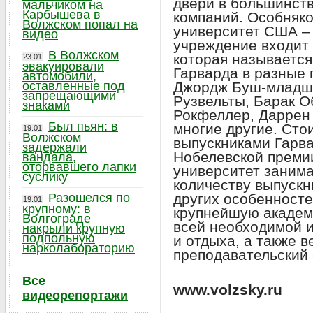
двери в большинст
мальчиком на
Карбышева в
компаний. Особняко
Волжском попал на
университет США – 
видео
учреждение входит 
В Волжском
которая называетс
23.01
эвакуировали
Гарварда в разные 
автомобили,
оставленные под
Джордж Буш-младши
запрещающими
Рузвельты, Барак О
знаками
Рокфеллер, Даррен
Был пьян: в
многие другие. Стои
19.01
Волжском
выпускниками Гарва
задержали
Нобелевской премии
вандала,
оторвавшего лапки
университет занима
суслику
количеству выпуск
Разошелся по
других особенносте
19.01
крупному: в
крупнейшую академ
Волгограде
всей необходимой 
накрыли крупную
подпольную
и отдыха, а также 
нарколабораторию
преподавательский 
Все
www.volzsky.ru
видеорепортажи