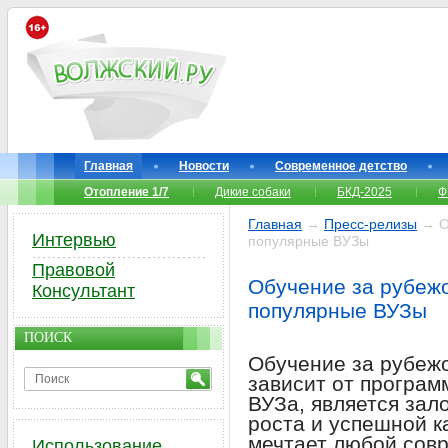
Главная
Новости
Современное детство
Отопление 1/7
Дикие собаки
БКД-2025
Ф
Главная
→
Пресс-релизы
→ Об
Интервью
популярные ВУЗы
Правовой
Обучение за рубежо
Консультант
популярные ВУЗы
ПОИСК
Обучение за рубеж
зависит от програм
ВУЗа, является зал
роста и успешной к
мечтает любой сов
Использование