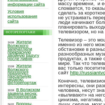
массу времени, и е
информации сайта
сломается, то оказ
Условия
сделать за коротко
использования
не устраивать пере
сайта
люди начинают боль
планировать выходн
телевизором, но на
ФОТОРЕПОРТАЖИ
Телевизор – это м
Жители
14.04
именно из него мож
Волжского
обстановке в разны
запечатлели
прекрасную
разнообразных музы
двойную радугу
продуктах, а также
после ливня
мире. Так что теле
Жители
13.04
вас только посетите
Волжского
сайт
http://russiant
празднуют
пахсальную
неделю:
Конечно, телевизи
фоторепортаж
интересны, они ра
В Волжском
человека, несут зна
10.04
зацвела весна:
«выливают» на него
фоторепортаж
цинизма, негатива,
Вороны,
душу, сердце, мозг
24.01