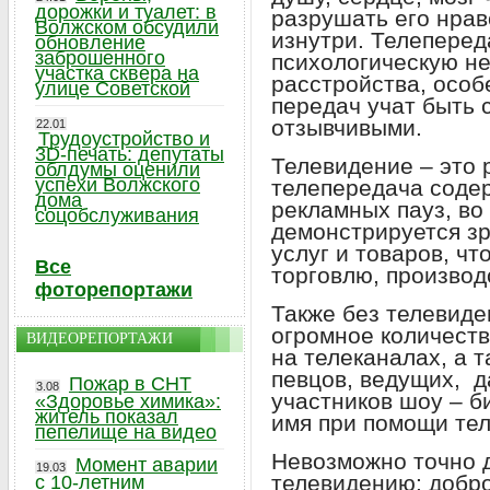
дорожки и туалет: в
разрушать его нрав
Волжском обсудили
изнутри. Телеперед
обновление
заброшенного
психологическую н
участка сквера на
расстройства, особ
улице Советской
передач учат быть
отзывчивыми.
22.01
Трудоустройство и
3D-печать: депутаты
Телевидение – это 
облдумы оценили
успехи Волжского
телепередача содер
дома
рекламных пауз, во
соцобслуживания
демонстрируется зр
услуг и товаров, чт
Все
торговлю, производс
фоторепортажи
Также без телевиде
огромное количест
ВИДЕОРЕПОРТАЖИ
на телеканалах, а т
певцов, ведущих, д
Пожар в СНТ
3.08
участников шоу – б
«Здоровье химика»:
житель показал
имя при помощи тел
пепелище на видео
Невозможно точно 
Момент аварии
19.03
телевидению: добро
с 10-летним