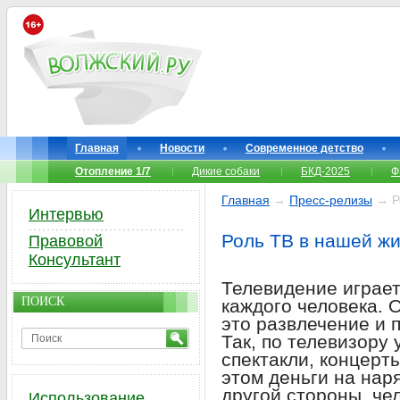
Главная
Новости
Современное детство
Отопление 1/7
Дикие собаки
БКД-2025
Ф
Главная
→
Пресс-релизы
→ Ро
Интервью
Роль ТВ в нашей ж
Правовой
Консультант
Телевидение играе
ПОИСК
каждого человека. 
это развлечение и
Так, по телевизору
спектакли, концерты
этом деньги на наря
другой стороны, че
Использование