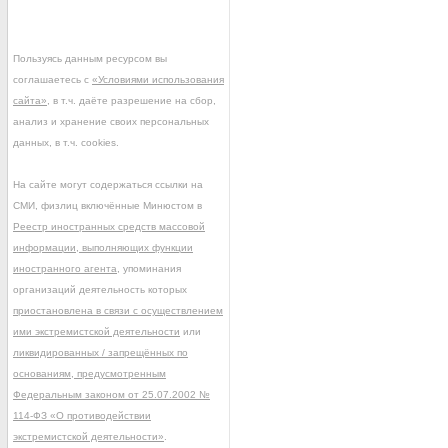
Пользуясь данным ресурсом вы
соглашаетесь с
«Условиями использования
сайта»
, в т.ч. даёте разрешение на сбор,
анализ и хранение своих персональных
данных, в т.ч. cookies.
На сайте могут содержаться ссылки на
СМИ, физлиц включённые Минюстом в
Реестр иностранных средств массовой
информации, выполняющих функции
иностранного агента
, упоминания
организаций деятельность которых
приостановлена в связи с осуществлением
ими экстремистской деятельности
или
ликвидированных / запрещённых по
основаниям, предусмотренным
Федеральным законом от 25.07.2002 №
114-ФЗ «О противодействии
экстремистской деятельности»
.