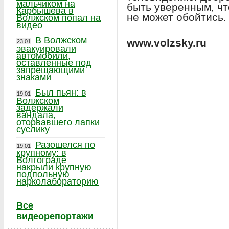
мальчиком на
быть уверенным, чт
Карбышева в
не может обойтись.
Волжском попал на
видео
В Волжском
www.volzsky.ru
23.01
эвакуировали
автомобили,
оставленные под
запрещающими
знаками
Был пьян: в
19.01
Волжском
задержали
вандала,
оторвавшего лапки
суслику
Разошелся по
19.01
крупному: в
Волгограде
накрыли крупную
подпольную
нарколабораторию
Все
видеорепортажи