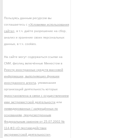
Пользуясь данным ресурсом вы
соглашаетесь с
«Условиями использования
сайта»
, в т.ч. даёте разрешение на сбор,
анализ и хранение своих персональных
данных, в т.ч. cookies.
На сайте могут содержаться ссылки на
СМИ, физлиц включённые Минюстом в
Реестр иностранных средств массовой
информации, выполняющих функции
иностранного агента
, упоминания
организаций деятельность которых
приостановлена в связи с осуществлением
ими экстремистской деятельности
или
ликвидированных / запрещённых по
основаниям, предусмотренным
Федеральным законом от 25.07.2002 №
114-ФЗ «О противодействии
экстремистской деятельности»
.