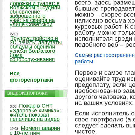
всего, здесь разме
дорожки и туалет: в
Волжском обсудили
бывшие преподават
обновление
можно – скорее все
заброшенного
написано весьма хо
участка сквера на
улице Советской
курсовых работ. К 
работу можно тольк
22.01
исполнителя среди
Трудоустройство и
3D-печать: депутаты
подобного веб – ре
облдумы оценили
успехи Волжского
дома
Самые распространенны
соцобслуживания
работы
Первое и самое гла
Все
оценивайте труд ис
фоторепортажи
предоплату, если ц
необоснованно зав
ВИДЕОРЕПОРТАЖИ
другого человека, 
на ваших условиях.
Пожар в СНТ
3.08
«Здоровье химика»:
Если исполнитель о
житель показал
свое портфолио (а 
пепелище на видео
следует сделать вы
Момент аварии
19.03
чистое.
с 10-летним