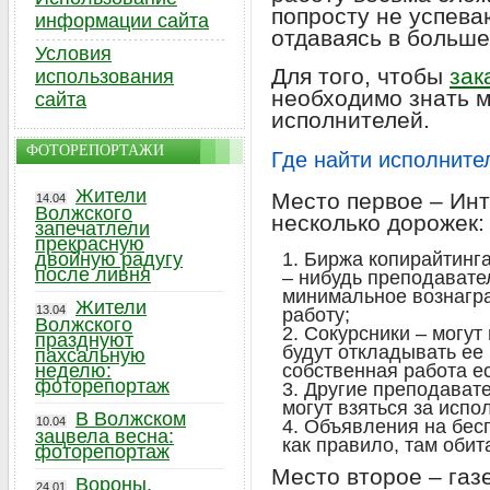
попросту не успеваю
информации сайта
отдаваясь в больше
Условия
Для того, чтобы
зак
использования
необходимо знать м
сайта
исполнителей.
ФОТОРЕПОРТАЖИ
Где найти исполните
Жители
Место первое – Инт
14.04
Волжского
несколько дорожек:
запечатлели
прекрасную
двойную радугу
Биржа копирайтинга
после ливня
– нибудь преподавател
минимальное вознагр
Жители
13.04
работу;
Волжского
Сокурсники – могут
празднуют
будут откладывать ее 
пахсальную
неделю:
собственная работа ес
фоторепортаж
Другие преподавате
могут взяться за испо
В Волжском
10.04
Объявления на бесп
зацвела весна:
как правило, там оби
фоторепортаж
Место второе – газ
Вороны,
24.01