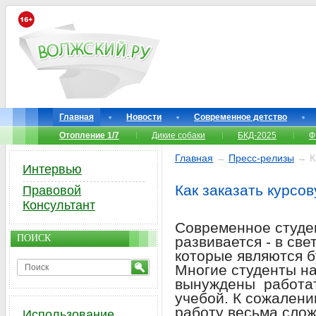
Главная
Новости
Современное детство
Отопление 1/7
Дикие собаки
БКД-2025
Ф
Главная
→
Пресс-релизы
→ Ка
Интервью
Как заказать курсо
Правовой
Консультант
Современное студе
ПОИСК
развивается - в св
которые являются б
Многие студенты н
вынуждены работат
учебой. К сожалени
работу весьма слож
Использование