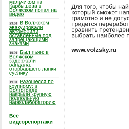
мальчиком на
Карбышева в
Для того, чтобы на
Волжском попал на
который сможет нап
видео
грамотно и не допу
В Волжском
придется переработ
23.01
эвакуировали
сравнить претенде
автомобили,
выбрать наиболее 
оставленные под
запрещающими
знаками
www.volzsky.ru
Был пьян: в
19.01
Волжском
задержали
вандала,
оторвавшего лапки
суслику
Разошелся по
19.01
крупному: в
Волгограде
накрыли крупную
подпольную
нарколабораторию
Все
видеорепортажи