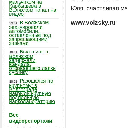
мальчиком на
Карбышева в
Юля, счастливая ма
Волжском попал на
видео
www.volzsky.ru
В Волжском
23.01
эвакуировали
автомобили,
оставленные под
запрещающими
знаками
Был пьян: в
19.01
Волжском
задержали
вандала,
оторвавшего лапки
суслику
Разошелся по
19.01
крупному: в
Волгограде
накрыли крупную
подпольную
нарколабораторию
Все
видеорепортажи