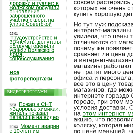
совсем растеряись 
дорожки и туалет: в
Волжском обсудили
которых не очень с
обновление
купить хорошую дет
заброшенного
участка сквера на
Но тут муж подсказ
улице Советской
интернет-магазины 
22.01
увидела, что цены 
Трудоустройство и
отличаются от мага
3D-печать: депутаты
облдумы оценили
почему же появляет
успехи Волжского
сравняет ли цена д
дома
соцобслуживания
и интернет-магазин
магазины работают
не тратят много де
Все
офиса и персонала,
фоторепортажи
все это в цену това
магазинов, где можн
ВИДЕОРЕПОРТАЖИ
интернете гораздо 
городе, при этом м
Пожар в СНТ
3.08
условия доставки. 
«Здоровье химика»:
на
этом интернет-м
житель показал
пепелище на видео
акцию, что позволи
коляску, которая м
Момент аварии
19.03
по цене меньшей, ч
с 10-летним