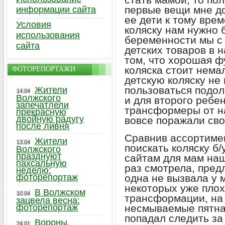
первые вещи мне до
информации сайта
ее дети к тому вре
Условия
коляску нам нужно 
использования
беременности мы с
сайта
детских товаров в 
том, что хорошая ф
коляска стоит нема
ФОТОРЕПОРТАЖИ
детскую коляску не 
пользоваться подол
Жители
14.04
Волжского
и для второго ребен
запечатлели
трансформеры от н
прекрасную
двойную радугу
вовсе поражали св
после ливня
Сравнив ассортимен
Жители
13.04
поискать коляску б
Волжского
празднуют
сайтам для мам наш
пахсальную
раз смотрела, пред
неделю:
фоторепортаж
одна не вызвала у 
некоторых уже пло
В Волжском
10.04
трансформации, на
зацвела весна:
фоторепортаж
несмываемые пятна
попадал следить за
Вороны,
24.01