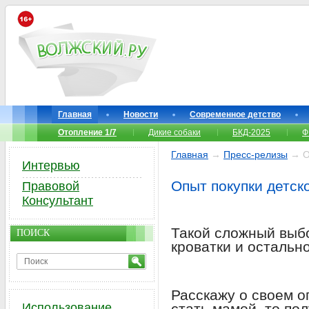
Главная
Новости
Современное детство
Отопление 1/7
Дикие собаки
БКД-2025
Ф
Главная
→
Пресс-релизы
→ Оп
Интервью
Опыт покупки детск
Правовой
Консультант
Такой сложный выбо
ПОИСК
кроватки и остально
Расскажу о своем о
Использование
стать мамой, то пол