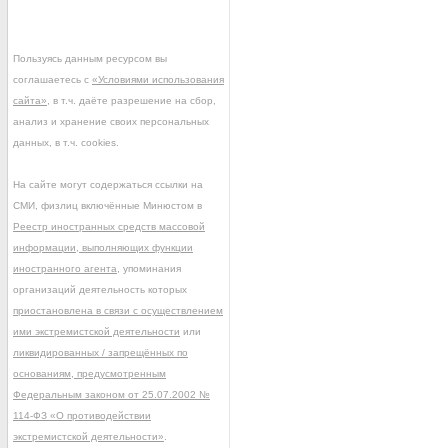
Пользуясь данным ресурсом вы
соглашаетесь с
«Условиями использования
сайта»
, в т.ч. даёте разрешение на сбор,
анализ и хранение своих персональных
данных, в т.ч. cookies.
На сайте могут содержаться ссылки на
СМИ, физлиц включённые Минюстом в
Реестр иностранных средств массовой
информации, выполняющих функции
иностранного агента
, упоминания
организаций деятельность которых
приостановлена в связи с осуществлением
ими экстремистской деятельности
или
ликвидированных / запрещённых по
основаниям, предусмотренным
Федеральным законом от 25.07.2002 №
114-ФЗ «О противодействии
экстремистской деятельности»
.