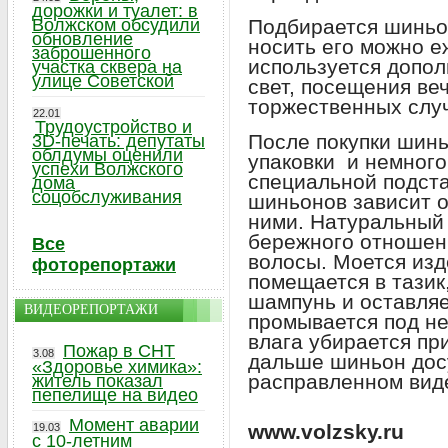
дорожки и туалет: в
Волжском обсудили
Подбирается шиньон
обновление
носить его можно е
заброшенного
используется допол
участка сквера на
улице Советской
свет, посещения ве
торжественных слу
22.01
Трудоустройство и
После покупки шинь
3D-печать: депутаты
облдумы оценили
упаковки и немного
успехи Волжского
специальной подста
дома
соцобслуживания
шиньонов зависит о
ними. Натуральный 
бережного отношен
Все
волосы. Моется изд
фоторепортажи
помещается в тазик
шампунь и оставляе
ВИДЕОРЕПОРТАЖИ
промывается под н
влага убирается пр
Пожар в СНТ
3.08
дальше шиньон дос
«Здоровье химика»:
расправленном вид
житель показал
пепелище на видео
Момент аварии
www.volzsky.ru
19.03
с 10-летним