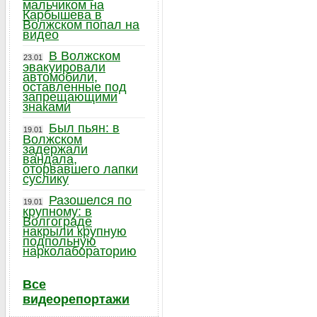
мальчиком на
Карбышева в
Волжском попал на
видео
В Волжском
23.01
эвакуировали
автомобили,
оставленные под
запрещающими
знаками
Был пьян: в
19.01
Волжском
задержали
вандала,
оторвавшего лапки
суслику
Разошелся по
19.01
крупному: в
Волгограде
накрыли крупную
подпольную
нарколабораторию
Все
видеорепортажи