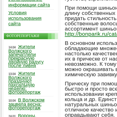
информации сайта
При помощи шиньон
длину собственных в
Условия
придать стильность
использования
собственные волос
сайта
ассортимент шиньон
http://bonparik.ru/cat
ФОТОРЕПОРТАЖИ
В основном исполь
Жители
обладающие множе
14.04
Волжского
настолько качестве
запечатлели
прекрасную
их в прическе от н
двойную радугу
невозможно. К том
после ливня
можно окрашивать в
Жители
химическую завивку 
13.04
Волжского
празднуют
Прическу при помо
пахсальную
быстро и просто вс
неделю:
фоторепортаж
использовании креп
кольца и др. Единс
В Волжском
10.04
натуральных шиньон
зацвела весна:
фоторепортаж
отличное качество 
оправдывают себя.
Вороны,
24.01