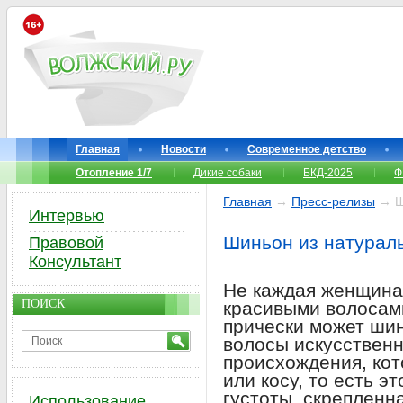
Главная
Новости
Современное детство
Отопление 1/7
Дикие собаки
БКД-2025
Ф
Главная
→
Пресс-релизы
→ Ши
Интервью
Шиньон из натурал
Правовой
Консультант
Не каждая женщина
ПОИСК
красивыми волосами
прически может ши
волосы искусственн
происхождения, кот
или косу, то есть э
густоты, скрепленн
Использование