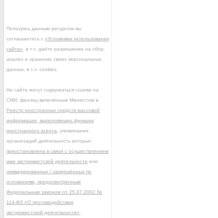
Пользуясь данным ресурсом вы
соглашаетесь с
«Условиями использования
сайта»
, в т.ч. даёте разрешение на сбор,
анализ и хранение своих персональных
данных, в т.ч. cookies.
На сайте могут содержаться ссылки на
СМИ, физлиц включённые Минюстом в
Реестр иностранных средств массовой
информации, выполняющих функции
иностранного агента
, упоминания
организаций деятельность которых
приостановлена в связи с осуществлением
ими экстремистской деятельности
или
ликвидированных / запрещённых по
основаниям, предусмотренным
Федеральным законом от 25.07.2002 №
114-ФЗ «О противодействии
экстремистской деятельности»
.