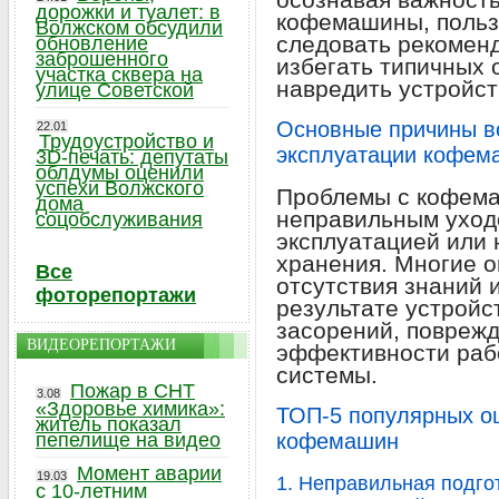
дорожки и туалет: в
кофемашины, польз
Волжском обсудили
следовать рекомен
обновление
заброшенного
избегать типичных 
участка сквера на
навредить устройст
улице Советской
Основные причины в
22.01
Трудоустройство и
эксплуатации кофем
3D-печать: депутаты
облдумы оценили
успехи Волжского
Проблемы с кофема
дома
неправильным уход
соцобслуживания
эксплуатацией или
хранения. Многие о
Все
отсутствия знаний 
фоторепортажи
результате устройс
засорений, поврежд
ВИДЕОРЕПОРТАЖИ
эффективности рабо
системы.
Пожар в СНТ
3.08
«Здоровье химика»:
ТОП-5 популярных о
житель показал
пепелище на видео
кофемашин
Момент аварии
19.03
1. Неправильная подго
с 10-летним