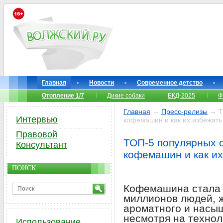
Главная
Новости
Современное детство
Отопление 1/7
Дикие собаки
БКД-2025
Ф
Главная
→
Пресс-релизы
→ ТО
Интервью
кофемашин и как их избежать
Правовой
ТОП-5 популярных 
Консультант
кофемашин и как их
ПОИСК
Кофемашина стала 
миллионов людей, 
ароматного и насыщ
несмотря на техно
Использование