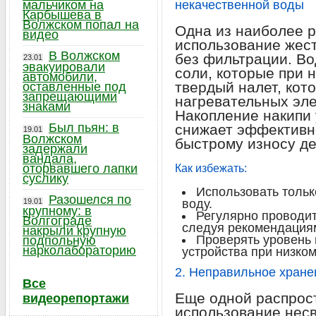
мальчиком на
некачественной воды
Карбышева в
Волжском попал на
Одна из наиболее 
видео
использование жест
В Волжском
без фильтрации. В
23.01
эвакуировали
соли, которые при 
автомобили,
твердый налет, кот
оставленные под
запрещающими
нагревательных эле
знаками
Накопление накипи
Был пьян: в
снижает эффективн
19.01
Волжском
быстрому износу де
задержали
вандала,
оторвавшего лапки
Как избежать:
суслику
Использовать толь
Разошелся по
19.01
воду.
крупному: в
Регулярно проводит
Волгограде
следуя рекомендация
накрыли крупную
Проверять уровень 
подпольную
нарколабораторию
устройства при низко
2. Неправильное хране
Все
Еще одной распрос
видеорепортажи
использование нес