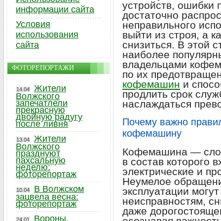
устройств, ошибки 
информации сайта
достаточно распрос
Условия
неправильного исп
выйти из строя, а к
использования
снизиться. В этой 
сайта
наиболее популярн
владельцами кофем
ФОТОРЕПОРТАЖИ
по их предотвраще
кофемашин
и спосо
Жители
14.04
продлить срок служ
Волжского
запечатлели
наслаждаться прев
прекрасную
двойную радугу
Почему важно правил
после ливня
кофемашину
Жители
13.04
Волжского
Кофемашина — слож
празднуют
пахсальную
в состав которого 
неделю:
электрические и п
фоторепортаж
Неумелое обращени
В Волжском
эксплуатации могут
10.04
зацвела весна:
неисправностям, сн
фоторепортаж
даже дорогостоящем
Вороны,
осознавая важност
24.01