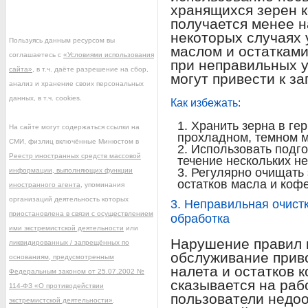
хранящихся зерен к
получается менее 
некоторых случаях 
Пользуясь данным ресурсом вы
маслом и остаткам
соглашаетесь с
«Условиями использования
при неправильных у
сайта»
, в т.ч. даёте разрешение на сбор,
могут привести к з
анализ и хранение своих персональных
данных, в т.ч. cookies.
Как избежать:
Хранить зерна в ге
На сайте могут содержаться ссылки на
прохладном, темном м
СМИ, физлиц включённые Минюстом в
Использовать подго
Реестр иностранных средств массовой
течение нескольких н
Регулярно очищать 
информации, выполняющих функции
остатков масла и коф
иностранного агента
, упоминания
организаций деятельность которых
3. Неправильная очист
приостановлена в связи с осуществлением
обработка
ими экстремистской деятельности
или
Нарушение правил 
ликвидированных / запрещённых по
обслуживание приво
основаниям, предусмотренным
налета и остатков к
Федеральным законом от 25.07.2002 №
сказывается на раб
114-ФЗ «О противодействии
пользователи недо
экстремистской деятельности»
.