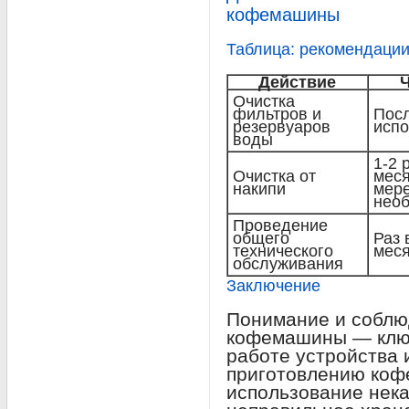
кофемашины
Таблица: рекомендации
Действие
Очистка
фильтров и
Посл
резервуаров
исп
воды
1-2 
Очистка от
меся
накипи
мер
нео
Проведение
общего
Раз 
технического
мес
обслуживания
Заключение
Понимание и соблю
кофемашины — ключ
работе устройства 
приготовлению кофе
использование нек