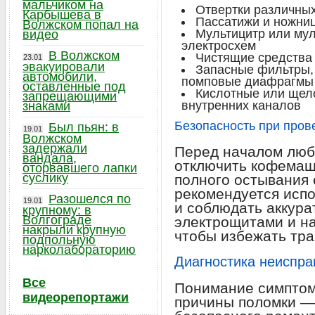
мальчиком на
Отвертки различных
Карбышева в
Пассатижи и ножни
Волжском попал на
Мультицитр или мул
видео
электросхем
В Волжском
Чистящие средства
23.01
эвакуировали
Запасные фильтры,
автомобили,
помповые диафрагмы
оставленные под
Кислотные или щел
запрещающими
внутренних каналов
знаками
Безопасность при пров
Был пьян: в
19.01
Волжском
задержали
Перед началом люб
вандала,
отключить кофемаши
оторвавшего лапки
суслику
полного остывания 
рекомендуется исп
Разошелся по
19.01
и соблюдать аккура
крупному: в
Волгограде
электрощитами и н
накрыли крупную
чтобы избежать тра
подпольную
нарколабораторию
Диагностика неиспр
Все
Понимание симптом
видеорепортажи
причины поломки —