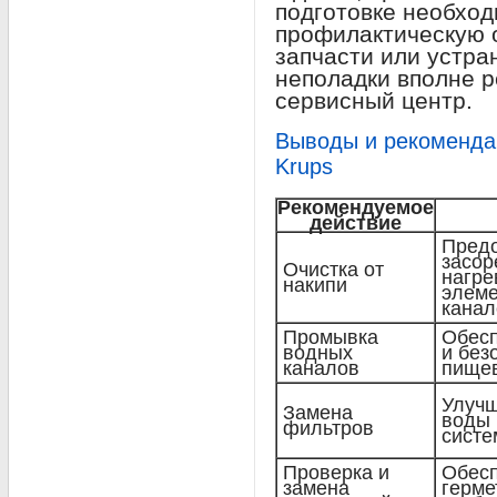
подготовке необход
профилактическую 
запчасти или устра
неполадки вполне р
сервисный центр.
Выводы и рекоменда
Krups
Рекомендуемое
действие
Предо
засор
Очистка от
нагре
накипи
элеме
канал
Промывка
Обесп
водных
и без
каналов
пище
Улучш
Замена
воды 
фильтров
систе
Проверка и
Обесп
замена
герме