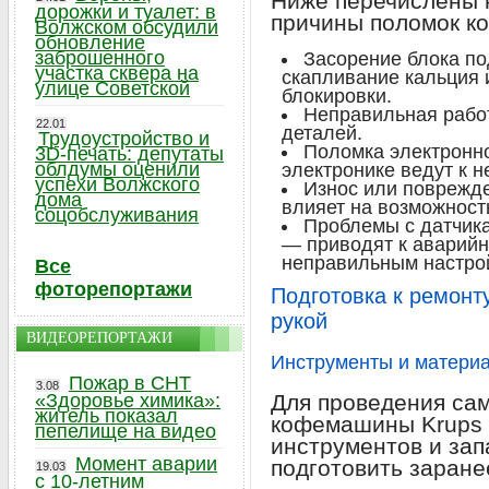
Ниже перечислены 
дорожки и туалет: в
причины поломок к
Волжском обсудили
обновление
заброшенного
Засорение блока п
участка сквера на
скапливание кальция
улице Советской
блокировки.
Неправильная рабо
22.01
деталей.
Трудоустройство и
Поломка электронн
3D-печать: депутаты
облдумы оценили
электронике ведут к н
успехи Волжского
Износ или поврежд
дома
влияет на возможност
соцобслуживания
Проблемы с датчик
— приводят к аварий
неправильным настро
Все
фоторепортажи
Подготовка к ремонт
рукой
ВИДЕОРЕПОРТАЖИ
Инструменты и матери
Пожар в СНТ
3.08
«Здоровье химика»:
Для проведения са
житель показал
кофемашины Krups 
пепелище на видео
инструментов и зап
Момент аварии
подготовить заране
19.03
с 10-летним