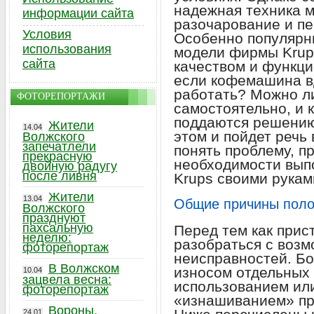
надежная техника м
информации сайта
разочарование и пе
Условия
Особенно популярн
использования
модели фирмы Krups
сайта
качеством и функци
если кофемашина в
работать? Можно л
ФОТОРЕПОРТАЖИ
самостоятельно, и 
поддаются решению
Жители
14.04
этом и пойдет речь 
Волжского
запечатлели
понять проблему, п
прекрасную
необходимости вы
двойную радугу
после ливня
Krups своими рукам
Жители
13.04
Общие причины поло
Волжского
празднуют
пахсальную
Перед тем как прис
неделю:
разобраться с воз
фоторепортаж
неисправностей. Бо
В Волжском
износом отдельных
10.04
зацвела весна:
использованием ил
фоторепортаж
«изнашиванием» пр
Вороны,
24.01