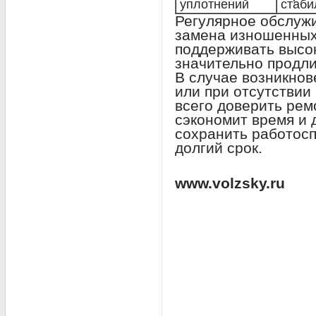
уплотнений
стаби
Регулярное обслуж
замена изношенных 
поддерживать высок
значительно продл
В случае возникно
или при отсутстви
всего доверить ре
сэкономит время и 
сохранить работосп
долгий срок.
www.volzsky.ru