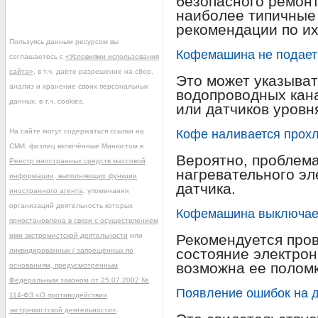
безопасного ремон
наиболее типичные
рекомендации по их
Пользуясь данным ресурсом вы
Кофемашина не подает
соглашаетесь с
«Условиями использования
сайта»
, в т.ч. даёте разрешение на сбор,
Это может указыват
анализ и хранение своих персональных
водопроводных кан
данных, в т.ч. cookies.
или датчиков уровн
На сайте могут содержаться ссылки на
Кофе наливается прох
СМИ, физлиц включённые Минюстом в
Вероятно, проблема
Реестр иностранных средств массовой
нагревательного эл
информации, выполняющих функции
датчика.
иностранного агента
, упоминания
организаций деятельность которых
Кофемашина выключает
приостановлена в связи с осуществлением
ими экстремистской деятельности
или
Рекомендуется пров
состояние электро
ликвидированных / запрещённых по
возможна ее полом
основаниям, предусмотренным
Федеральным законом от 25.07.2002 №
Появление ошибок на 
114-ФЗ «О противодействии
экстремистской деятельности»
.