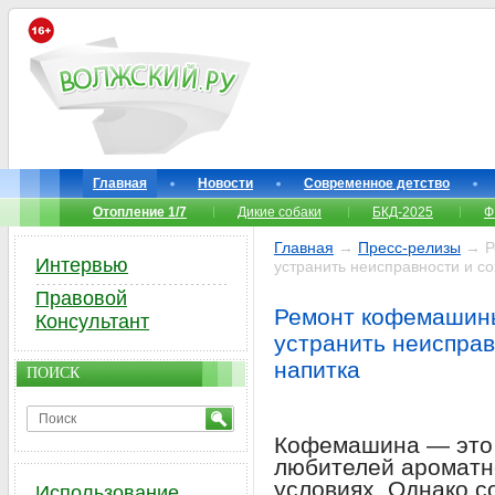
Главная
Новости
Современное детство
Отопление 1/7
Дикие собаки
БКД-2025
Ф
Главная
→
Пресс-релизы
→ Ре
Интервью
устранить неисправности и со
Правовой
Ремонт кофемашины
Консультант
устранить неисправ
напитка
ПОИСК
Кофемашина — это
любителей ароматн
условиях. Однако с
Использование