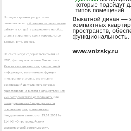
которые подойдут д
типов помещений.
Пользуясь данным ресурсом вы
Выкатной диван — 
компактных квартир
соглашаетесь с
«Условиями использования
пространств, обесп
сайта»
, в т.ч. даёте разрешение на сбор,
функциональность.
анализ и хранение своих персональных
данных, в т.ч. cookies.
www.volzsky.ru
На сайте могут содержаться ссылки на
СМИ, физлиц включённые Минюстом в
Реестр иностранных средств массовой
информации, выполняющих функции
иностранного агента
, упоминания
организаций деятельность которых
приостановлена в связи с осуществлением
ими экстремистской деятельности
или
ликвидированных / запрещённых по
основаниям, предусмотренным
Федеральным законом от 25.07.2002 №
114-ФЗ «О противодействии
экстремистской деятельности»
.