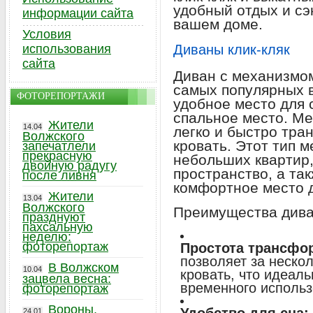
удобный отдых и сэ
информации сайта
вашем доме.
Условия
использования
Диваны клик-кляк
сайта
Диван с механизмом
самых популярных в
ФОТОРЕПОРТАЖИ
удобное место для 
спальное место. Ме
Жители
14.04
легко и быстро тра
Волжского
кровать. Этот тип 
запечатлели
прекрасную
небольших квартир,
двойную радугу
пространство, а та
после ливня
комфортное место д
Жители
13.04
Волжского
Преимущества диван
празднуют
пахсальную
неделю:
фоторепортаж
Простота трансфо
позволяет за нескол
В Волжском
10.04
кровать, что идеал
зацвела весна:
временного использ
фоторепортаж
Вороны,
24.01