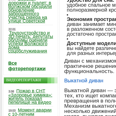
Удобство для сна:
дорожки и туалет: в
удобное спальное ме
Волжском обсудили
полноразмерной кро
обновление
заброшенного
участка сквера на
Экономия простра
улице Советской
диван занимает мин
в разложенном сос
22.01
Трудоустройство и
достаточно простра
3D-печать: депутаты
облдумы оценили
Доступные модели
успехи Волжского
дома
вы найдете различн
соцобслуживания
для разных интерье
Диван с механизмом
Все
практичное решение
фоторепортажи
функциональность.
Выкатной диван
ВИДЕОРЕПОРТАЖИ
Выкатной диван — 
Пожар в СНТ
3.08
«Здоровье химика»:
тех, кто ищет комп
житель показал
превращения в полн
пепелище на видео
Механизм выкатного
Момент аварии
несколько движений
19.03
с 10-летним