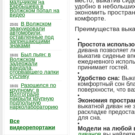
место, выкатив сид
мальчиком на
удобно в небольших
Карбышева в
Волжском попал на
экономить пространс
видео
комфорте.
В Волжском
23.01
Преимущества выка
эвакуировали
автомобили,
оставленные под
запрещающими
Простота использо
знаками
дивана позволяет ле
Был пьян: в
выкатив сиденье вп
19.01
Волжском
ежедневного использ
задержали
принимает гостей.
вандала,
оторвавшего лапки
суслику
Удобство сна:
Выка
комфортный сон бла
Разошелся по
19.01
поверхности, что в
крупному: в
Волгограде
накрыли крупную
Экономия простра
подпольную
выкатной диван не 
нарколабораторию
раскладке предоста
для сна.
Все
видеорепортажи
Модели на любой 
диванов
вы найдете