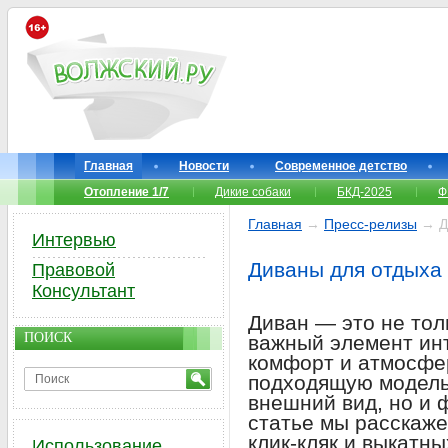
Главная
Новости
Современное детство
Отопление 1/7
Дикие собаки
БКД-2025
Ф
Главная
→
Пресс-релизы
→ Ди
Интервью
Диваны для отдыха 
Правовой
Консультант
Диван — это не тол
ПОИСК
важный элемент инт
комфорт и атмосфе
подходящую модель,
внешний вид, но и 
статье мы расскаж
клик-кляк и выкатн
Использование