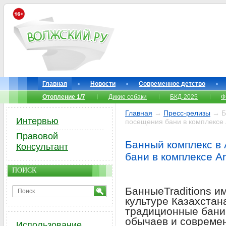
Главная
Новости
Современное детство
Отопление 1/7
Дикие собаки
БКД-2025
Ф
Главная
→
Пресс-релизы
→ Ба
Интервью
посещения бани в комплексе 
Правовой
Банный комплекс в
Консультант
бани в комплексе A
ПОИСК
БанныеTraditions и
культуре Казахстан
традиционные бани
обычаев и современ
Использование