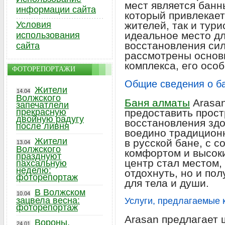
мест является банн
информации сайта
который привлекает
Условия
жителей, так и тури
идеальное место дл
использования
восстановления сил
сайта
рассмотрены основ
комплекса, его особ
ФОТОРЕПОРТАЖИ
Общие сведения о б
Жители
14.04
Волжского
Баня алматы
Arasan
запечатлели
прекрасную
предоставить прост
двойную радугу
восстановления здо
после ливня
воедино традиционн
Жители
в русской бане, с 
13.04
Волжского
комфортом и высоки
празднуют
центр стал местом,
пахсальную
неделю:
отдохнуть, но и по
фоторепортаж
для тела и души.
В Волжском
10.04
зацвела весна:
Услуги, предлагаемые 
фоторепортаж
Arasan предлагает 
Вороны,
24.01