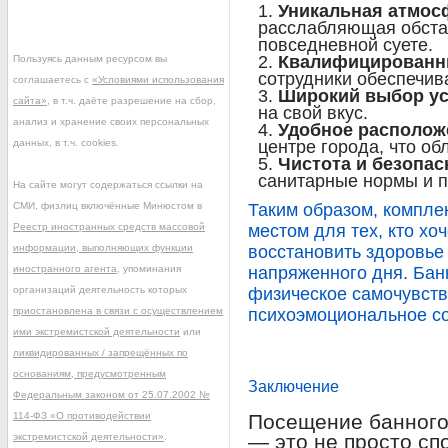
Уникальная атмос
расслабляющая обстан
повседневной суете.
Квалифицированн
Пользуясь данным ресурсом вы
сотрудники обеспечив
соглашаетесь с
«Условиями использования
Широкий выбор ус
сайта»
, в т.ч. даёте разрешение на сбор,
на свой вкус.
анализ и хранение своих персональных
Удобное располож
данных, в т.ч. cookies.
центре города, что об
Чистота и безопас
санитарные нормы и п
На сайте могут содержаться ссылки на
СМИ, физлиц включённые Минюстом в
Таким образом, компле
Реестр иностранных средств массовой
местом для тех, кто хо
информации, выполняющих функции
восстановить здоровье
иностранного агента
, упоминания
напряженного дня. Бан
организаций деятельность которых
физическое самочувств
приостановлена в связи с осуществлением
психоэмоциональное со
ими экстремистской деятельности
или
ликвидированных / запрещённых по
основаниям, предусмотренным
Заключение
Федеральным законом от 25.07.2002 №
114-ФЗ «О противодействии
Посещение банного
— это не просто спо
экстремистской деятельности»
.