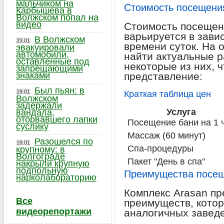
мальчиком на
Стоимость посещени
Карбышева в
Волжском попал на
видео
Стоимость посещен
варьируется в зави
В Волжском
23.01
времени суток. На
эвакуировали
автомобили,
найти актуальные 
оставленные под
некоторые из них, 
запрещающими
знаками
представление:
Был пьян: в
19.01
Краткая таблица цен
Волжском
задержали
Услуга
вандала,
оторвавшего лапки
Посещение бани на 1 
суслику
Массаж (60 минут)
Разошелся по
19.01
Спа-процедуры
крупному: в
Волгограде
Пакет "День в спа"
накрыли крупную
подпольную
Преимущества посещ
нарколабораторию
Комплекс Arasan пр
Все
преимуществ, кото
видеорепортажи
аналогичных завед