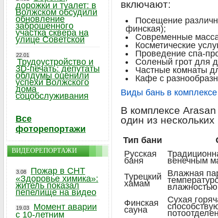
включают:
дорожки и туалет: в
Волжском обсудили
обновление
Посещение различны
заброшенного
финская);
участка сквера на
Современные масс
улице Советской
Косметические услу
Проведение спа-пр
22.01
Трудоустройство и
Соленый грот для д
3D-печать: депутаты
Частные комнаты дл
облдумы оценили
Кафе с разнообраз
успехи Волжского
дома
Виды бань в комплексе
соцобслуживания
В комплексе Arasan
Все
один из нескольких
фоторепортажи
Тип бани
ВИДЕОРЕПОРТАЖИ
Русская
Традиционна
баня
венечным м
Пожар в СНТ
Влажная пар
3.08
Турецкий
«Здоровье химика»:
температуро
хамам
житель показал
влажностью
пепелище на видео
Сухая горяч
Финская
способству
Момент аварии
19.03
сауна
потоотделе
с 10-летним