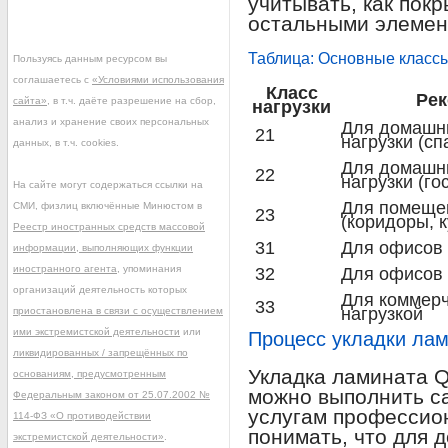
учитывать, как покр
остальными элемен
Таблица: Основные классы
Пользуясь данным ресурсом вы
соглашаетесь с
«Условиями использования
Класс
Ре
сайта»
, в т.ч. даёте разрешение на сбор,
нагрузки
анализ и хранение своих персональных
Для домашни
21
нагрузки (сп
данных, в т.ч. cookies.
Для домашн
22
нагрузки (го
На сайте могут содержаться ссылки на
Для помещен
СМИ, физлиц включённые Минюстом в
23
(коридоры, к
Реестр иностранных средств массовой
31
Для офисов 
информации, выполняющих функции
иностранного агента
, упоминания
32
Для офисов 
организаций деятельность которых
Для коммерч
33
нагрузкой
приостановлена в связи с осуществлением
ими экстремистской деятельности
или
Процесс укладки лам
ликвидированных / запрещённых по
Укладка ламината Q
основаниям, предусмотренным
можно выполнить са
Федеральным законом от 25.07.2002 №
услугам профессио
114-ФЗ «О противодействии
понимать, что для 
экстремистской деятельности»
.