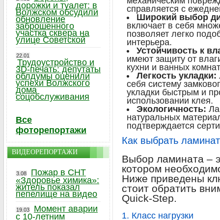
механическим поврежд
дорожки и туалет: в
справляется с ежедне
Волжском обсудили
Широкий выбор ди
обновление
включает в себя множе
заброшенного
участка сквера на
позволяет легко подо
улице Советской
интерьера.
Устойчивость к вл
22.01
имеют защиту от влаг
Трудоустройство и
кухни и ванных комнат
3D-печать: депутаты
Легкость укладки:
облдумы оценили
успехи Волжского
себя систему замковог
дома
укладки быстрым и пр
соцобслуживания
использовании клея.
Экологичность:
Ла
натуральных материал
Все
подтверждается серти
фоторепортажи
Как выбрать ламинат
ВИДЕОРЕПОРТАЖИ
Выбор ламината – э
котором необходимо
Пожар в СНТ
3.08
Ниже приведены кл
«Здоровье химика»:
житель показал
стоит обратить вн
пепелище на видео
Quick-Step.
Момент аварии
19.03
1. Класс нагрузки
с 10-летним