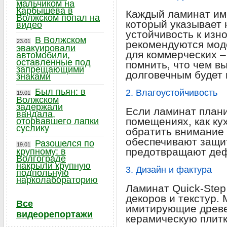
мальчиком на
Карбышева в
Каждый ламинат име
Волжском попал на
который указывает 
видео
устойчивость к изн
В Волжском
23.01
рекомендуются моде
эвакуировали
для коммерческих –
автомобили,
оставленные под
помнить, что чем в
запрещающими
долговечным будет 
знаками
Был пьян: в
2. Влагоустойчивость
19.01
Волжском
задержали
Если ламинат плани
вандала,
помещениях, как ку
оторвавшего лапки
суслику
обратить внимание 
обеспечивают защит
Разошелся по
19.01
предотвращают де
крупному: в
Волгограде
накрыли крупную
3. Дизайн и фактура
подпольную
нарколабораторию
Ламинат Quick-Step
декоров и текстур.
Все
имитирующие древе
видеорепортажи
керамическую плитк