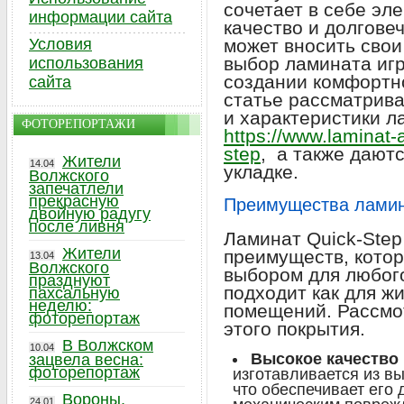
сочетает в себе эл
информации сайта
качество и долговеч
Условия
может вносить свои
выбор ламината игр
использования
создании комфортно
сайта
статье рассматрив
и характеристики л
ФОТОРЕПОРТАЖИ
https://www.laminat-
step
, а также даютс
Жители
14.04
укладке.
Волжского
запечатлели
прекрасную
Преимущества ламин
двойную радугу
после ливня
Ламинат Quick-Step
Жители
преимуществ, кото
13.04
Волжского
выбором для любог
празднуют
подходит как для ж
пахсальную
неделю:
помещений. Рассмо
фоторепортаж
этого покрытия.
В Волжском
10.04
Высокое качество 
зацвела весна:
фоторепортаж
изготавливается из в
что обеспечивает его 
Вороны,
24.01