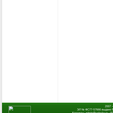
2007 
ЭЛ № ФС77-57666 выдано Р
Контакты: admin
@
volzsky.ru, (