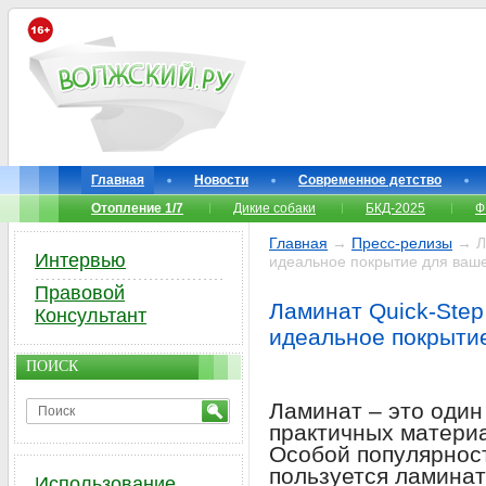
Главная
Новости
Современное детство
Отопление 1/7
Дикие собаки
БКД-2025
Ф
Главная
→
Пресс-релизы
→ Ла
Интервью
идеальное покрытие для ваш
Правовой
Ламинат Quick-Step
Консультант
идеальное покрыти
ПОИСК
Ламинат – это один
практичных материа
Особой популярнос
пользуется ламинат
Использование