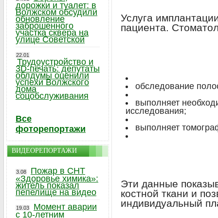
дорожки и туалет: в
Волжском обсудили
Услуга имплантации
обновление
заброшенного
пациента. Стоматол
участка сквера на
улице Советской
22.01
Трудоустройство и
3D-печать: депутаты
облдумы оценили
успехи Волжского
обследование полос
дома
соцобслуживания
выполняет необход
исследования;
Все
выполняет томогра
фоторепортажи
ВИДЕОРЕПОРТАЖИ
Пожар в СНТ
3.08
«Здоровье химика»:
Эти данные показы
житель показал
пепелище на видео
костной ткани и по
индивидуальный пла
Момент аварии
19.03
с 10-летним