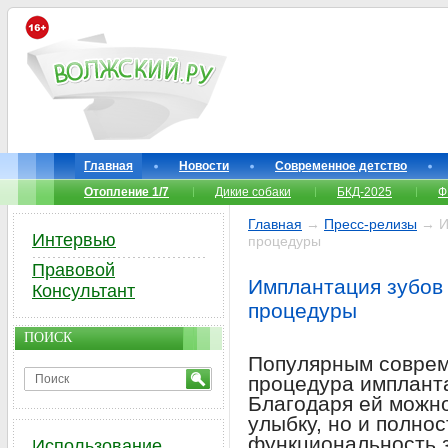
Главная
Новости
Современное детство
Отопление 1/7
Дикие собаки
БКД-2025
Ф
Главная
→
Пресс-релизы
→ Им
Интервью
процедуры
Правовой
Имплантация зубов 
Консультант
процедуры
ПОИСК
Популярным совре
процедура импланта
Благодаря ей можно
улыбку, но и полно
функциональность з
Использование