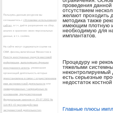
ограничения. Осно
проведения данной
отсутствием нескол
желают проходить д
Пользуясь данным ресурсом вы
методика также рек
соглашаетесь с
«Условиями использования
имеющим плотную и
сайта»
, в т.ч. даёте разрешение на сбор,
необходимую для н
анализ и хранение своих персональных
имплантатов.
данных, в т.ч. cookies.
На сайте могут содержаться ссылки на
СМИ, физлиц включённые Минюстом в
Реестр иностранных средств массовой
Процедуру не реко
информации, выполняющих функции
тяжелыми системны
иностранного агента
, упоминания
неконтролируемый ди
организаций деятельность которых
есть серьезные пр
приостановлена в связи с осуществлением
недостаток костной 
ими экстремистской деятельности
или
ликвидированных / запрещённых по
основаниям, предусмотренным
Федеральным законом от 25.07.2002 №
114-ФЗ «О противодействии
Главные плюсы импл
экстремистской деятельности»
.