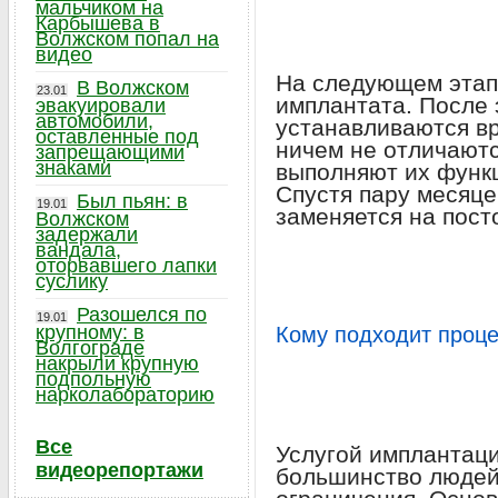
мальчиком на
Карбышева в
Волжском попал на
видео
На следующем этап
В Волжском
23.01
имплантата. После 
эвакуировали
автомобили,
устанавливаются в
оставленные под
ничем не отличаютс
запрещающими
знаками
выполняют их функц
Спустя пару месяце
Был пьян: в
19.01
заменяется на пост
Волжском
задержали
вандала,
оторвавшего лапки
суслику
Разошелся по
19.01
крупному: в
Кому подходит проц
Волгограде
накрыли крупную
подпольную
нарколабораторию
Все
Услугой имплантаци
видеорепортажи
большинство людей