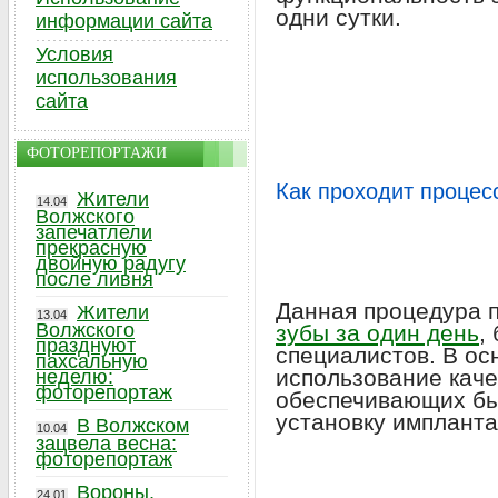
одни сутки.
информации сайта
Условия
использования
сайта
ФОТОРЕПОРТАЖИ
Как проходит процес
Жители
14.04
Волжского
запечатлели
прекрасную
двойную радугу
после ливня
Данная процедура п
Жители
13.04
Волжского
зубы за один день
,
празднуют
специалистов. В ос
пахсальную
использование кач
неделю:
фоторепортаж
обеспечивающих бы
установку импланта
В Волжском
10.04
зацвела весна:
фоторепортаж
Вороны,
24.01