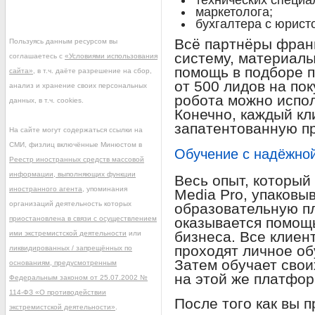
технических специа
маркетолога;
бухгалтера с юрист
Всё партнёры фран
Пользуясь данным ресурсом вы
систему, материалы
соглашаетесь с
«Условиями использования
помощь в подборе п
сайта»
, в т.ч. даёте разрешение на сбор,
от 500 лидов на пок
анализ и хранение своих персональных
робота можно испол
данных, в т.ч. cookies.
Конечно, каждый кл
запатентованную п
На сайте могут содержаться ссылки на
СМИ, физлиц включённые Минюстом в
Обучение с надёжно
Реестр иностранных средств массовой
информации, выполняющих функции
Весь опыт, которы
иностранного агента
, упоминания
Media Pro, упаковы
организаций деятельность которых
образовательную п
приостановлена в связи с осуществлением
оказывается помощ
бизнеса. Все клие
ими экстремистской деятельности
или
проходят личное об
ликвидированных / запрещённых по
Затем обучает свои
основаниям, предусмотренным
на этой же платфор
Федеральным законом от 25.07.2002 №
114-ФЗ «О противодействии
После того как вы 
экстремистской деятельности»
.