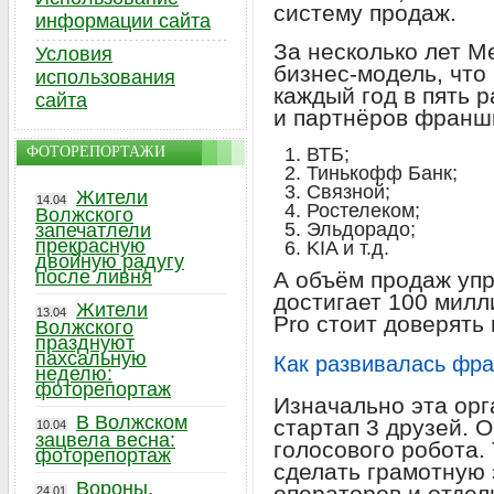
систему продаж.
информации сайта
За несколько лет M
Условия
бизнес-модель, что
использования
каждый год в пять 
сайта
и партнёров франш
ФОТОРЕПОРТАЖИ
ВТБ;
Тинькофф Банк;
Связной;
Жители
14.04
Ростелеком;
Волжского
Эльдорадо;
запечатлели
прекрасную
KIA и т.д.
двойную радугу
после ливня
А объём продаж уп
достигает 100 милл
Жители
13.04
Pro стоит доверять
Волжского
празднуют
пахсальную
Как развивалась фр
неделю:
фоторепортаж
Изначально эта орг
В Волжском
стартап 3 друзей. 
10.04
зацвела весна:
голосового робота.
фоторепортаж
сделать грамотную
Вороны,
операторов и отдел
24.01