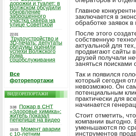
дорожки и туалет: в
Волжском обсудили
Главное конкурент
обновление
заброшенного
заключается в экон
участка сквера на
обработке заявок в
улице Советской
После этого создат
22.01
Трудоустройство и
собственную техно
3D-печать: депутаты
актуальной для тех
облдумы оценили
продвигают сайты в 
успехи Волжского
дома
друзей получали н
соцобслуживания
заняться поисками
Так и появился гол
Все
который сегодня от
фоторепортажи
невозможно. Он са
потенциальным клие
ВИДЕОРЕПОРТАЖИ
практически для все
начинается генерац
Пожар в СНТ
3.08
«Здоровье химика»:
Стоит отметить, чт
житель показал
пепелище на видео
компании выгодно. 
уменьшаются по ср
Момент аварии
19.03
инструментов прод
с 10-летним