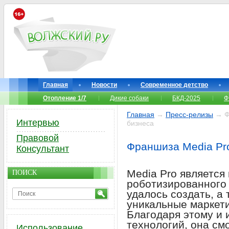
Главная
Новости
Современное детство
Отопление 1/7
Дикие собаки
БКД-2025
Ф
Главная
→
Пресс-релизы
→ Фр
Интервью
бизнеса
Правовой
Франшиза Media Pro
Консультант
Media Pro является
ПОИСК
роботизированного 
удалось создать, а
уникальные маркет
Благодаря этому и
технологий, она см
Использование