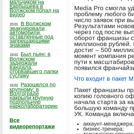
мальчиком на
Карбышева в
Media Pro смогла у
Волжском попал на
проблему любого би
видео
число заявок при в
В Волжском
23.01
Результатами новов
эвакуировали
через год после вы
автомобили,
оставленные под
оборот франшизы с
запрещающими
миллионов рублей. 
знаками
достиг – 500 милли
Был пьян: в
момент компания р
19.01
Волжском
пути к масштабиров
задержали
вандала,
появился франчайзи
оторвавшего лапки
суслику
Что входит в пакет M
Разошелся по
19.01
крупному: в
Пакет франшизы п
Волгограде
копию головного оф
накрыли крупную
начала старта за к
подпольную
нарколабораторию
большую команду п
УК. Команда включа
Все
аккаунт-менеджера;
видеорепортажи
бизнес-тренера;