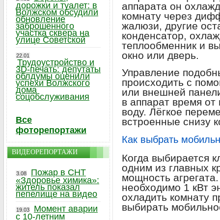
дорожки и туалет: в
аппарата он охлажд
Волжском обсудили
комнату через диф
обновление
жалюзи, другие ост
заброшенного
участка сквера на
конденсатор, охлаж
улице Советской
теплообменник и вы
окно или дверь.
22.01
Трудоустройство и
3D-печать: депутаты
Управление подобн
облдумы оценили
происходить с пом
успехи Волжского
дома
или внешней панели
соцобслуживания
в аппарат время от
воду. Лёгкое пере
Все
встроенные снизу к
фоторепортажи
Как выбрать мобиль
ВИДЕОРЕПОРТАЖИ
Когда выбирается к
одним из главных к
Пожар в СНТ
3.08
мощность агрегата.
«Здоровье химика»:
необходимо 1 кВт э
житель показал
пепелище на видео
охладить комнату п
выбирать мобильное
Момент аварии
19.03
с 10-летним