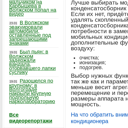
мальчиком на
Лучше выбирать мо
Карбышева в
конденсатосборник 
Волжском попал на
Если их нет, придё
видео
удалять скопленный
В Волжском
23.01
конденсатосборника
эвакуировали
потребности в заме
автомобили,
оставленные под
мобильных кондици
запрещающими
дополнительные фу
знаками
воздуху:
Был пьян: в
19.01
Волжском
очистка;
задержали
ионизация;
вандала,
подогрев.
оторвавшего лапки
суслику
Выбор нужных функц
Разошелся по
так же как и парам
19.01
крупному: в
меньше весит агрега
Волгограде
перемещение и пер
накрыли крупную
подпольную
размеры аппарата н
нарколабораторию
мощность.
На что обратить вни
Все
видеорепортажи
кондиционера