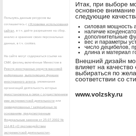
Итак, при выборе 
основное внимание 
следующие качеств
Пользуясь данным ресурсом вы
соглашаетесь с
«Условиями использования
силовая мощность а
наличие конденсато
сайта»
, в т.ч. даёте разрешение на сбор,
дополнительные фу
анализ и хранение своих персональных
вес и параметры ус
данных, в т.ч. cookies.
число децибелов, 
длина и материал 
На сайте могут содержаться ссылки на
Внешний дизайн мо
СМИ, физлиц включённые Минюстом в
влияет на качество
Реестр иностранных средств массовой
выбираться по жела
информации, выполняющих функции
соответствии со ст
иностранного агента
, упоминания
организаций деятельность которых
www.volzsky.ru
приостановлена в связи с осуществлением
ими экстремистской деятельности
или
ликвидированных / запрещённых по
основаниям, предусмотренным
Федеральным законом от 25.07.2002 №
114-ФЗ «О противодействии
экстремистской деятельности»
.