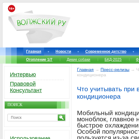
Главная
Новости
Современное детство
Отопление 1/7
Дикие собаки
БКД-2025
Ф
Главная
→
Пресс-релизы
→ Чт
Интервью
кондиционера
Правовой
Что учитывать при
Консультант
кондиционера
ПОИСК
Мобильный кондици
моноблок, главное 
быстрое охлаждени
Особой популярнос
пользуется из-за с
Использование