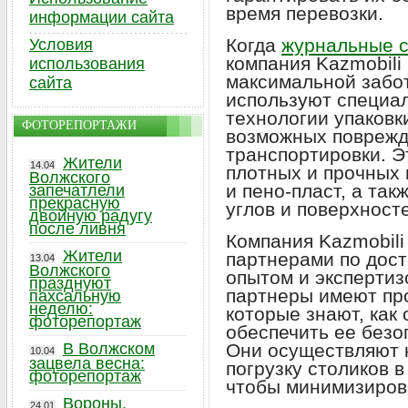
время перевозки.
информации сайта
Когда
журнальные с
Условия
компания Kazmobili
использования
максимальной забо
сайта
используют специа
технологии упаковк
ФОТОРЕПОРТАЖИ
возможных поврежд
транспортировки. Э
Жители
14.04
плотных и прочных 
Волжского
и пено-пласт, а та
запечатлели
прекрасную
углов и поверхност
двойную радугу
после ливня
Компания Kazmobili
Жители
партнерами по дост
13.04
Волжского
опытом и экспертиз
празднуют
партнеры имеют пр
пахсальную
неделю:
которые знают, как
фоторепортаж
обеспечить ее безо
В Волжском
Они осуществляют 
10.04
зацвела весна:
погрузку столиков 
фоторепортаж
чтобы минимизиров
Вороны,
24.01