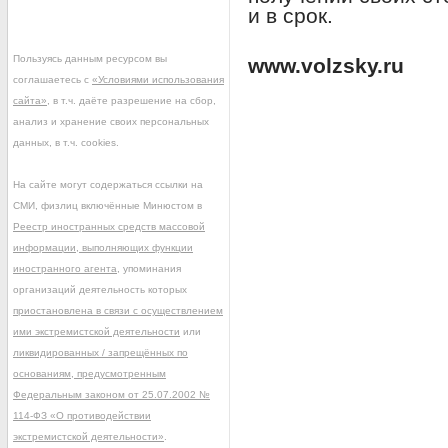
и в срок.
Пользуясь данным ресурсом вы
www.volzsky.ru
соглашаетесь с
«Условиями использования
сайта»
, в т.ч. даёте разрешение на сбор,
анализ и хранение своих персональных
данных, в т.ч. cookies.
На сайте могут содержаться ссылки на
СМИ, физлиц включённые Минюстом в
Реестр иностранных средств массовой
информации, выполняющих функции
иностранного агента
, упоминания
организаций деятельность которых
приостановлена в связи с осуществлением
ими экстремистской деятельности
или
ликвидированных / запрещённых по
основаниям, предусмотренным
Федеральным законом от 25.07.2002 №
114-ФЗ «О противодействии
экстремистской деятельности»
.