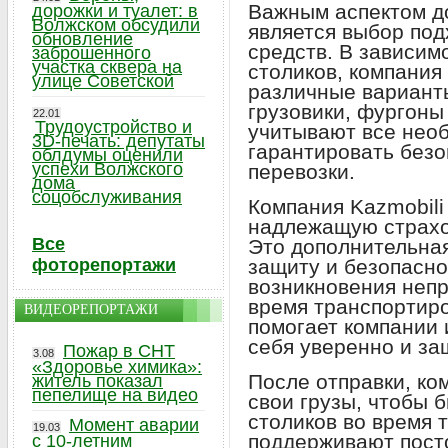
Важным аспектом д
дорожки и туалет: в
Волжском обсудили
является выбор по
обновление
средств. В зависим
заброшенного
участка сквера на
столиков, компания
улице Советской
различные варианты
грузовики, фургоны
22.01
Трудоустройство и
учитывают все нео
3D-печать: депутаты
гарантировать без
облдумы оценили
успехи Волжского
перевозки.
дома
соцобслуживания
Компания Kazmobili
надлежащую страхо
Все
Это дополнительная
фоторепортажи
защиту и безопасно
возникновения неп
время транспортиро
ВИДЕОРЕПОРТАЖИ
помогает компании 
себя уверенно и за
Пожар в СНТ
3.08
«Здоровье химика»:
После отправки, ко
житель показал
пепелище на видео
свои грузы, чтобы 
столиков во время 
Момент аварии
19.03
поддерживают пост
с 10-летним