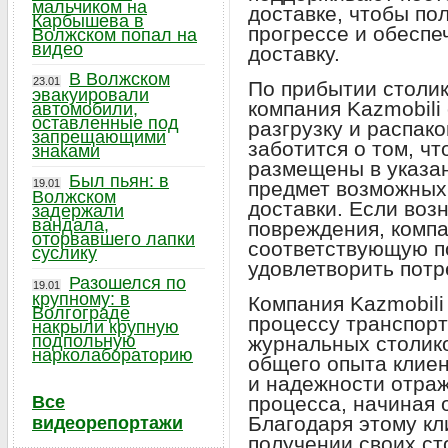
мальчиком на
доставке, чтобы п
Карбышева в
прогрессе и обесп
Волжском попал на
видео
доставку.
В Волжском
23.01
По прибытии столик
эвакуировали
компания Kazmobili
автомобили,
оставленные под
разгрузку и распак
запрещающими
заботится о том, ч
знаками
размещены в указа
Был пьян: в
19.01
предмет возможных
Волжском
доставки. Если воз
задержали
вандала,
повреждения, компа
оторвавшего лапки
соответствующую п
суслику
удовлетворить потр
Разошелся по
19.01
крупному: в
Компания Kazmobili
Волгограде
процессу транспорт
накрыли крупную
подпольную
журнальных столико
нарколабораторию
общего опыта клиен
и надежности отраж
Все
процесса, начиная о
Благодаря этому кл
видеорепортажи
получении своих ст