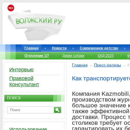
Главная
Новости
Современное детство
Отопление 1/7
Дикие собаки
БКД-2025
Ф
Главная
→
Пресс-релизы
→ Ка
Интервью
Как транспортирует
Правовой
Консультант
Компания Kazmobil
ПОИСК
производством журн
большое значение к
также эффективной
доставки. Процесс
столиков требует о
гарантировать их б
Использование