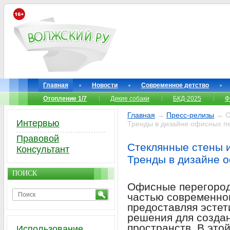
Главная
Новости
Современное детство
Отопление 1/7
Дикие собаки
БКД-2025
Ф
Главная
→
Пресс-релизы
→ Ст
Интервью
Тренды в дизайне офисных п
Правовой
Стеклянные стены 
Консультант
Тренды в дизайне 
ПОИСК
Офисные перегород
частью современно
предоставляя эсте
решения для созда
пространств. В это
Использование