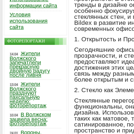
тренды в дизайне о
информации сайта
особенно фокусиру
Условия
стеклянных стен, и
использования
Bildex в развитие 
сайта
современных офисо
1. Открытость и Пр
ФОТОРЕПОРТАЖИ
Сегодняшние офисы
Жители
прозрачности, и ст
14.04
Волжского
предоставляют иде
запечатлели
прекрасную
достижения этих це
двойную радугу
связь между разным
после ливня
более открытым и с
Жители
13.04
Волжского
2. Стекло как Элем
празднуют
пахсальную
Стеклянные перегор
неделю:
фоторепортаж
функциональны, он
дизайна. Использов
В Волжском
10.04
таких как матовое,
зацвела весна:
фоторепортаж
сатинированное, п
пространство и при
Вороны,
24.01