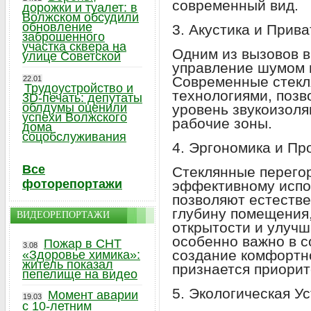
современный вид.
дорожки и туалет: в
Волжском обсудили
обновление
3. Акустика и Прив
заброшенного
участка сквера на
Одним из вызовов в
улице Советской
управление шумом 
Современные стекл
22.01
Трудоустройство и
технологиями, поз
3D-печать: депутаты
облдумы оценили
уровень звукоизоля
успехи Волжского
рабочие зоны.
дома
соцобслуживания
4. Эргономика и Пр
Все
Стеклянные перего
фоторепортажи
эффективному испо
позволяют естестве
глубину помещения
ВИДЕОРЕПОРТАЖИ
открытости и улуч
особенно важно в с
Пожар в СНТ
3.08
создание комфортн
«Здоровье химика»:
житель показал
признается приорит
пепелище на видео
5. Экологическая У
Момент аварии
19.03
с 10-летним