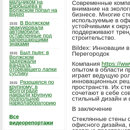
мальчиком на
Современные компа
Карбышева в
внимание на эколог
Волжском попал на
бизнесе. Многие с
видео
используемые в оф
В Волжском
23.01
устойчивыми к окр
эвакуировали
поддерживают трен
автомобили,
оставленные под
строительство.
запрещающими
знаками
Bildex: Инновации 
Был пьян: в
Перегородок
19.01
Волжском
задержали
Компания
https://ww
вандала,
опытом в области 
оторвавшего лапки
суслику
играет ведущую рол
инновационных реш
Разошелся по
19.01
пространств. Их ст
крупному: в
Волгограде
сочетают в себе со
накрыли крупную
стильный дизайн и
подпольную
нарколабораторию
В заключение
Все
Стеклянные стены 
видеорепортажи
офисного дизайна, 