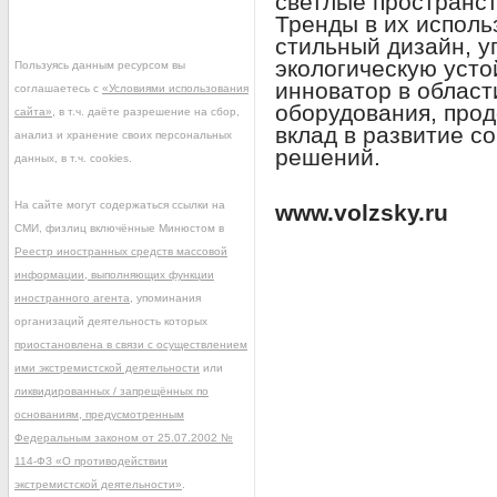
светлые пространс
Тренды в их исполь
стильный дизайн, у
экологическую устой
Пользуясь данным ресурсом вы
инноватор в облас
соглашаетесь с
«Условиями использования
оборудования, про
сайта»
, в т.ч. даёте разрешение на сбор,
вклад в развитие 
анализ и хранение своих персональных
решений.
данных, в т.ч. cookies.
На сайте могут содержаться ссылки на
www.volzsky.ru
СМИ, физлиц включённые Минюстом в
Реестр иностранных средств массовой
информации, выполняющих функции
иностранного агента
, упоминания
организаций деятельность которых
приостановлена в связи с осуществлением
ими экстремистской деятельности
или
ликвидированных / запрещённых по
основаниям, предусмотренным
Федеральным законом от 25.07.2002 №
114-ФЗ «О противодействии
экстремистской деятельности»
.