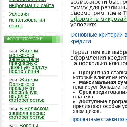
возможности быстр
информации сайта
сумму для различны
рассмотрим, где в 
Условия
оформить микроза
использования
условиях.
сайта
Основные критерии в
ФОТОРЕПОРТАЖИ
кредита
Жители
Перед тем как выбр
14.04
Волжского
оформления кредит
запечатлели
на несколько ключе
прекрасную
двойную радугу
после ливня
Процентная ставка
который влияет на ит
Жители
13.04
Максимальная сум
Волжского
планирует большие по
празднуют
Срок кредитовани
пахсальную
неделю:
платежа.
фоторепортаж
Доступные програ
предлагают особые ус
В Волжском
10.04
заемщиков.
зацвела весна:
фоторепортаж
Процентные ставки по 
Вороны,
24.01