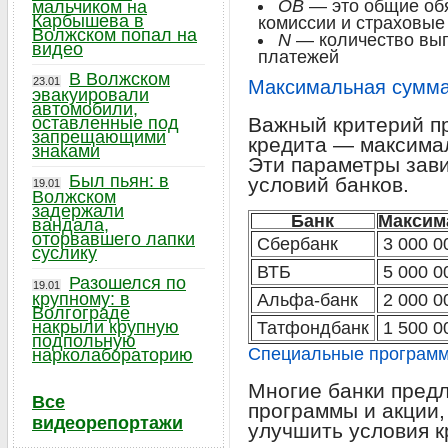
ОВ
— это общие обя
мальчиком на
Карбышева в
комиссии и страховые
Волжском попал на
N
— количество вы
видео
платежей
В Волжском
23.01
Максимальная сумма
эвакуировали
автомобили,
оставленные под
Важный критерий п
запрещающими
кредита — максимал
знаками
Эти параметры зав
Был пьян: в
условий банков.
19.01
Волжском
задержали
Банк
Максим
вандала,
оторвавшего лапки
Сбербанк
3 000 0
суслику
ВТБ
5 000 0
Разошелся по
19.01
крупному: в
Альфа-банк
2 000 0
Волгограде
накрыли крупную
Татфондбанк
1 500 0
подпольную
Специальные программ
нарколабораторию
Многие банки пред
Все
программы и акции,
видеорепортажи
улучшить условия к