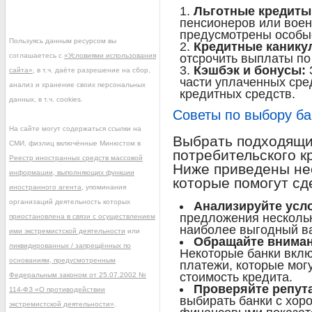
Льготные кредиты
пенсионеров или вое
предусмотрены особые
Пользуясь данным ресурсом вы
Кредитные канику
соглашаетесь с
«Условиями использования
отсрочить выплаты по
Кэшбэк и бонусы:
сайта»
, в т.ч. даёте разрешение на сбор,
части уплаченных сре
анализ и хранение своих персональных
кредитных средств.
данных, в т.ч. cookies.
Советы по выбору б
На сайте могут содержаться ссылки на
Выбрать подходящи
СМИ, физлиц включённые Минюстом в
потребительского к
Реестр иностранных средств массовой
Ниже приведены не
информации, выполняющих функции
которые помогут сд
иностранного агента
, упоминания
организаций деятельность которых
Анализируйте усл
предложения нескольк
приостановлена в связи с осуществлением
наиболее выгодный ва
ими экстремистской деятельности
или
Обращайте вниман
ликвидированных / запрещённых по
Некоторые банки вкл
основаниям, предусмотренным
платежи, которые мог
стоимость кредита.
Федеральным законом от 25.07.2002 №
Проверяйте репут
114-ФЗ «О противодействии
выбирать банки с хор
экстремистской деятельности»
.