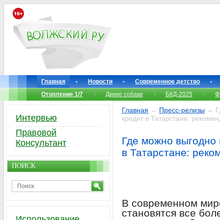
Главная
Новости
Современное детство
Отопление 1/7
Дикие собаки
БКД-2025
Ф
Главная
→
Пресс-релизы
→ Гд
Интервью
кредит в Татарстане: рекомен
Правовой
Где можно выгодно 
Консультант
в Татарстане: реко
ПОИСК
В современном мир
становятся все бол
Использование