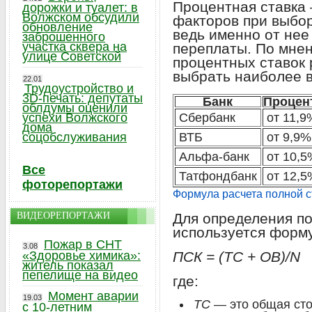
Процентная ставка
дорожки и туалет: в
Волжском обсудили
факторов при выбор
обновление
ведь именно от нее
заброшенного
участка сквера на
переплаты. По мнен
улице Советской
процентных ставок 
выбрать наиболее 
22.01
Трудоустройство и
3D-печать: депутаты
Банк
Процен
облдумы оценили
успехи Волжского
Сбербанк
от 11,9
дома
соцобслуживания
ВТБ
от 9,9%
Альфа-банк
от 10,5
Все
Татфондбанк
от 12,5
фоторепортажи
Формула расчета полной с
ВИДЕОРЕПОРТАЖИ
Для определения по
используется форм
Пожар в СНТ
3.08
«Здоровье химика»:
ПСК = (ТС + ОВ)/N
житель показал
пепелище на видео
где:
Момент аварии
19.03
ТС
— это общая сто
с 10-летним