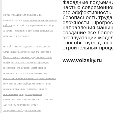
Фасадные подъемни
частью современно
его эффективность,
Пользуясь данным ресурсом вы
безопасность труда
соглашаетесь с
«Условиями использования
сложности. Прогрес
сайта»
, в т.ч. даёте разрешение на сбор,
направления машин
анализ и хранение своих персональных
создание все более
данных, в т.ч. cookies.
эксплуатации моде
способствует даль
строительных проце
На сайте могут содержаться ссылки на
СМИ, физлиц включённые Минюстом в
Реестр иностранных средств массовой
www.volzsky.ru
информации, выполняющих функции
иностранного агента
, упоминания
организаций деятельность которых
приостановлена в связи с осуществлением
ими экстремистской деятельности
или
ликвидированных / запрещённых по
основаниям, предусмотренным
Федеральным законом от 25.07.2002 №
114-ФЗ «О противодействии
экстремистской деятельности»
.