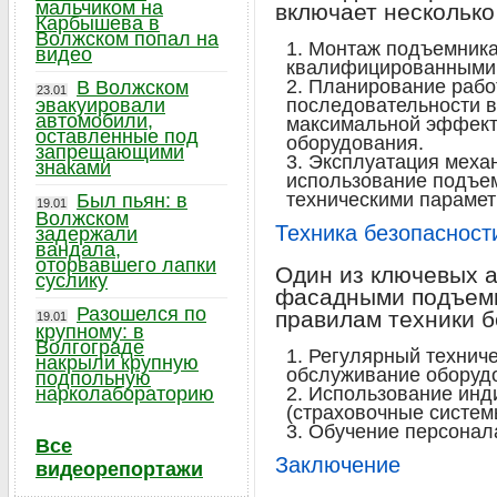
мальчиком на
включает несколько
Карбышева в
Волжском попал на
Монтаж подъемника
видео
квалифицированными 
Планирование рабо
В Волжском
23.01
эвакуировали
последовательности 
автомобили,
максимальной эффект
оставленные под
оборудования.
запрещающими
Эксплуатация меха
знаками
использование подъем
техническими парамет
Был пьян: в
19.01
Волжском
Техника безопасност
задержали
вандала,
оторвавшего лапки
Один из ключевых а
суслику
фасадными подъемн
Разошелся по
правилам техники б
19.01
крупному: в
Волгограде
Регулярный техниче
накрыли крупную
обслуживание оборуд
подпольную
нарколабораторию
Использование инд
(страховочные систем
Обучение персонал
Все
Заключение
видеорепортажи