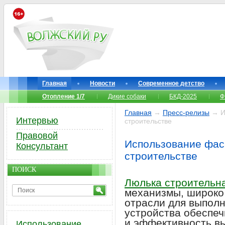
Главная
Новости
Современное детство
Отопление 1/7
Дикие собаки
БКД-2025
Ф
Главная
→
Пресс-релизы
→ И
Интервью
строительстве
Правовой
Использование фас
Консультант
строительстве
ПОИСК
Люлька строительн
механизмы, широко
отрасли для выполн
устройства обеспе
и эффективность в
Использование