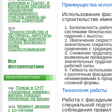
дорожки и туалет: в
Преимущества испол
Волжском обсудили
обновление
заброшенного
Использование фас
участка сквера на
строительстве име
улице Советской
Безопасность рабо
22.01
Трудоустройство и
системами безопасно
3D-печать: депутаты
падения с высоты.
облдумы оценили
Увеличение скорос
успехи Волжского
значительно сократит
дома
сравнению с традици
соцобслуживания
Снижение трудозатр
возможным проведени
Все
значительных трудоза
рабочей силы.
фоторепортажи
Гибкость использов
к различным фасадам
ВИДЕОРЕПОРТАЖИ
незаменимыми в проце
сложной формы.
Пожар в СНТ
3.08
Технология работы
«Здоровье химика»:
житель показал
пепелище на видео
Работа с фасадным
специальной подгот
Момент аварии
19.03
соблюдения правил 
с 10-летним