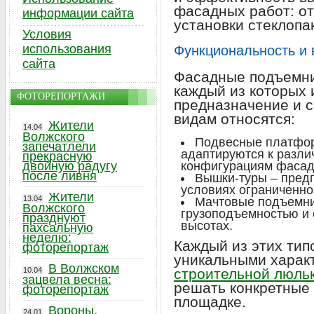
фасадных работ: от
информации сайта
установки стеклопа
Условия
использования
Функциональность и
сайта
Фасадные подъемни
каждый из которых 
ФОТОРЕПОРТАЖИ
предназначение и 
видам относятся:
Жители
14.04
Волжского
Подвесные платфор
запечатлели
адаптируются к разли
прекрасную
двойную радугу
конфигурациям фасад
после ливня
Вышки-туры – пред
условиях ограниченно
Жители
13.04
Мачтовые подъемни
Волжского
грузоподъемностью и 
празднуют
высотах.
пахсальную
неделю:
Каждый из этих тип
фоторепортаж
уникальными харак
В Волжском
10.04
строительной люльк
зацвела весна:
решать конкретные 
фоторепортаж
площадке.
Вороны,
24.01