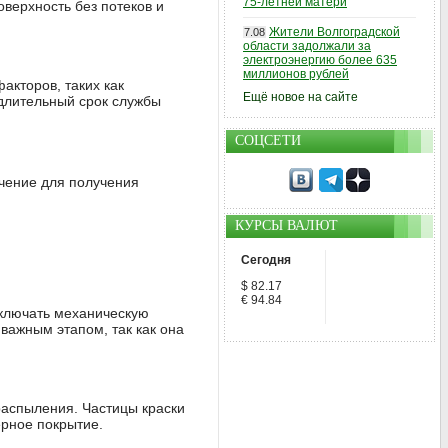
75-летней матери
оверхность без потеков и
Жители Волгоградской
7.08
области задолжали за
электроэнергию более 635
миллионов рублей
акторов, таких как
Ещё новое на сайте
длительный срок службы
СОЦСЕТИ
ачение для получения
КУРСЫ ВАЛЮТ
Сегодня
$ 82.17
€ 94.84
включать механическую
важным этапом, так как она
распыления. Частицы краски
ерное покрытие.