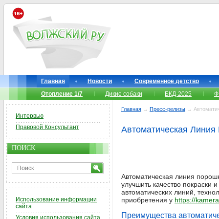
Главная
Новости
Современное детство
Отопление 1/7
Дикие собаки
БКД-2025
Ф
Главная
→
Пресс-релизы
→ Автоматич
Интервью
Правовой Консультант
Автоматическая Линия 
ПОИСК
Автоматическая линия порош
улучшить качество покраски 
автоматических линий, технол
Использование информации
приобретения у
https://kamera
сайта
Преимущества автоматиче
Условия использования сайта