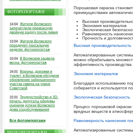
Порошковая окраска станови
ФОТОРЕПОРТАЖИ
преимуществами автоматичес
Высокая производительн
Жители Волжского
14.04
Экономия материалов
запечатлели прекрасную
Экологическая безопасно
двойную радугу после ливня
Равномерность нанесени
Прочность и долговечнос
Жители Волжского
13.04
Высокая производительность
празднуют пахсальную
неделю: фоторепортаж
Автоматизированные системы
В Волжском зацвела
10.04
можно обрабатывать множеств
весна: фоторепортаж
эффективность производства.
Вороны, дорожки и
24.01
Экономия материалов
туалет: в Волжском обсудили
обновление заброшенного
Благодаря использованию пор
участка сквера на улице
собирается и используется по
Советской
Экологическая безопасность
Трудоустройство и 3D-
22.01
печать: депутаты облдумы
оценили успехи Волжского
Процесс порошковой окраски 
дома соцобслуживания
вредных веществ в атмосферу
Равномерность нанесения по
Все фоторепортажи
Автоматизированные системы 
ВИДЕОРЕПОРТАЖИ