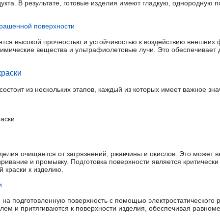
дукта. В результате, готовые изделия имеют гладкую, однородную п
крашенной поверхности
тся высокой прочностью и устойчивостью к воздействию внешних ф
имические вещества и ультрафиолетовые лучи. Это обеспечивает 
краски
состоит из нескольких этапов, каждый из которых имеет важное зн
аски
зделия очищается от загрязнений, ржавчины и окислов. Это может 
ривание и промывку. Подготовка поверхности является критически 
й краски к изделию.
и
 на подготовленную поверхность с помощью электростатического 
лем и притягиваются к поверхности изделия, обеспечивая равном