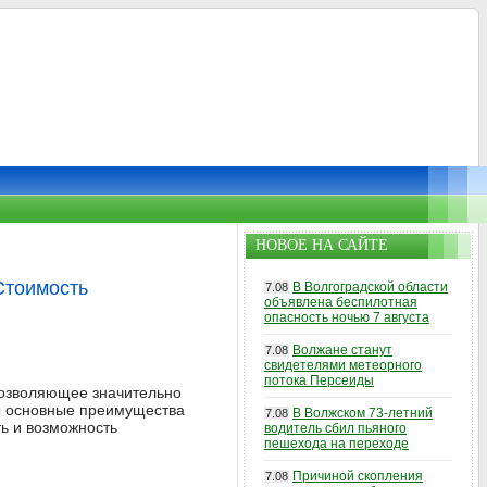
НОВОЕ НА САЙТЕ
Стоимость
В Волгоградской области
7.08
объявлена беспилотная
опасность ночью 7 августа
Волжане станут
7.08
свидетелями метеорного
потока Персеиды
позволяющее значительно
ны основные преимущества
В Волжском 73-летний
7.08
ть и возможность
водитель сбил пьяного
пешехода на переходе
Причиной скопления
7.08