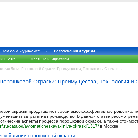
Сам себе журналист
Развлечения и туризм
КГС-2025
Местные инициативы
еская Линия Порошковой Окраски: Преимущества, Технология и Стоимость
Порошковой Окраски: Преимущества, Технология и 
ковой окраски представляет собой высокоэффективное решение, 
и уменьшить затраты на производство. В данной статье рассмотре
огические аспекты процесса порошковой окраски, а также стоимос
rf.ru/catalog/avtomaticheskaya-liniya-okraski/1317/
в Москве.
ской линии порошковой окраски