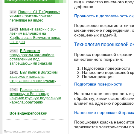
вид и качество конечного про
дефектов.
Пожар в СНТ «Здоровье
3.08
Прочность и долговечность о
химика»: житель показал
пепелище на видео
Порошковое покрытие отличае
Момент аварии с 10-
19.03
механические повреждения, х
летним мальчиком на
окрашенных изделий.
Карбышева в Волжском попал
на видео
Технология порошковой о
В Волжском
23.01
Процесс порошковой окраски 
эвакуировали автомобили,
качественного покрытия:
оставленные под
запрещающими знаками
Подготовка поверхности
Нанесение порошковой кр
Был пьян: в Волжском
19.01
Полимеризация
задержали вандала,
оторвавшего лапки суслику
Подготовка поверхности
Разошелся по
19.01
На этом этапе поверхность и
крупному: в Волгограде
накрыли крупную подпольную
обработку, химическое обезжи
нарколабораторию
влияет на адгезию порошково
Нанесение порошковой краск
Все видеорепортажи
Порошковая краска наносится
заряжаются электрическим по
Пользуясь данным ресурсом вы