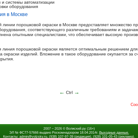
 и системы автоматизации
новки оборудования
ия в Москве
й линии порошковой окраски в Москве предоставляет множество п
орудования, соответствующего различным требованиям и задачам.
лнена опытными специалистами, что обеспечивает высокую произв
ая линия порошковой окраски является оптимальным решением дл
а окраски изделий. Вложение в такое оборудование окупается за с
крытия.
←
→
Ctrl
2007 – 2026 ©
Волжский.ру
(16+)
ЭЛ № ФС77-57666 выдано Роскомнадзором 18.04.2014г.
Выходные данные.
Контакты: admin
@
volzsky.ru, (938) 107-97-39 (редакция), (928) 101-05-43 (реклама).