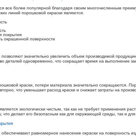
тся все более популярной благодаря своим многочисленным преи
ких линий порошковой окраски являются:
ость
сть
я покрытия
ть окрашенной поверхности
 позволяют значительно увеличить объем производимой продукции
о деталей одновременно, что сокращает время на выполнение за
ошковой краски, потери материала значительно сокращаются. Пор
вторно, что уменьшает расход краски и снижает затраты на произв
является экологически чистым, так как не требует применения рас
, что делает его безопасным как для окружающей среды, так и для
крытия
обеспечивают равномерное нанесение окраски на поверхность из