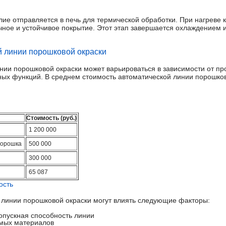
ие отправляется в печь для термической обработки. При нагреве к
чное и устойчивое покрытие. Этот этап завершается охлаждением 
й линии порошковой окраски
нии порошковой окраски может варьироваться в зависимости от пр
ых функций. В среднем стоимость автоматической линии порошков
Стоимость (руб.)
1 200 000
порошка
500 000
300 000
65 087
ость
 линии порошковой окраски могут влиять следующие факторы:
опускная способность линии
емых материалов