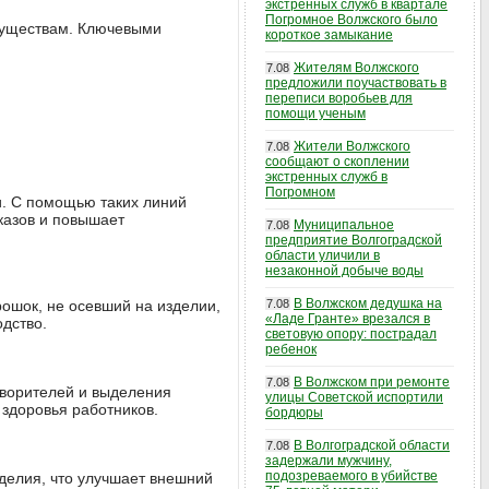
экстренных служб в квартале
Погромное Волжского было
муществам. Ключевыми
короткое замыкание
Жителям Волжского
7.08
предложили поучаствовать в
переписи воробьев для
помощи ученым
Жители Волжского
7.08
сообщают о скоплении
экстренных служб в
Погромном
. С помощью таких линий
казов и повышает
Муниципальное
7.08
предприятие Волгоградской
области уличили в
незаконной добыче воды
В Волжском дедушка на
ошок, не осевший на изделии,
7.08
«Ладе Гранте» врезался в
одство.
световую опору: пострадал
ребенок
В Волжском при ремонте
7.08
творителей и выделения
улицы Советской испортили
 здоровья работников.
бордюры
В Волгоградской области
7.08
задержали мужчину,
подозреваемого в убийстве
делия, что улучшает внешний