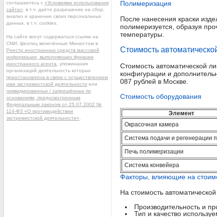
Полимеризация
соглашаетесь с
«Условиями использования
сайта»
, в т.ч. даёте разрешение на сбор,
анализ и хранение своих персональных
После нанесения краски издел
данных, в т.ч. cookies.
полимеризуется, образуя про
температуры.
На сайте могут содержаться ссылки на
СМИ, физлиц включённые Минюстом в
Стоимость автоматическо
Реестр иностранных средств массовой
информации, выполняющих функции
иностранного агента
, упоминания
Стоимость автоматической ли
организаций деятельность которых
конфигурации и дополнительн
приостановлена в связи с осуществлением
087 рублей в Москве.
ими экстремистской деятельности
или
ликвидированных / запрещённых по
Стоимость оборудования
основаниям, предусмотренным
Федеральным законом от 25.07.2002 №
114-ФЗ «О противодействии
Элемент
экстремистской деятельности»
.
Окрасочная камера
Система подачи и регенерации 
Печь полимеризации
Система конвейера
Факторы, влияющие на стоим
На стоимость автоматической
Производительность и пр
Тип и качество использу