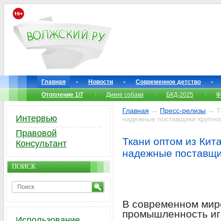
Главная
Новости
Современное детство
Отопление 1/7
Дикие собаки
БКД-2025
Ф
Главная
→
Пресс-релизы
→ Тк
Интервью
надежные поставщики крупно
Правовой
Ткани оптом из Кит
Консультант
надежные поставщи
ПОИСК
В современном мир
промышленность иг
Использование