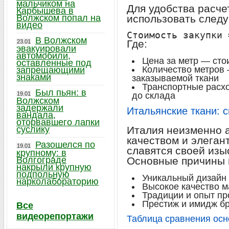
мальчиком на
Для удобства расче
Карбышева в
Волжском попал на
использовать след
видео
В Волжском
Где:
23.01
эвакуировали
автомобили,
Цена за метр — сто
оставленные под
Количество метров
запрещающими
знаками
заказываемой ткани
Транспортные расх
Был пьян: в
19.01
до склада
Волжском
задержали
Итальянские ткани: 
вандала,
оторвавшего лапки
суслику
Италия неизменно 
качеством и элеган
Разошелся по
19.01
славятся своей изы
крупному: в
Волгограде
Основные причины 
накрыли крупную
подпольную
Уникальный дизайн 
нарколабораторию
Высокое качество 
Традиции и опыт пр
Престиж и имидж б
Все
видеорепортажи
Таблица сравнения осн