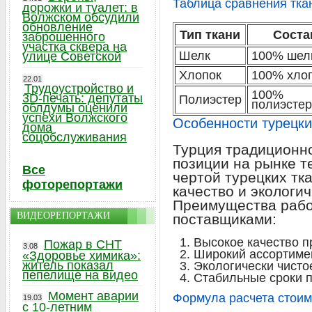
Таблица сравнения тка
дорожки и туалет: в
Волжском обсудили
обновление
Тип ткани
Соста
заброшенного
участка сквера на
Шелк
100% шел
улице Советской
Хлопок
100% хло
22.01
Трудоустройство и
100%
3D-печать: депутаты
Полиэстер
полиэстер
облдумы оценили
успехи Волжского
Особенности турецки
дома
соцобслуживания
Турция традиционн
позиции на рынке т
Все
чертой турецких тк
фоторепортажи
качество и экологи
Преимущества рабо
ВИДЕОРЕПОРТАЖИ
поставщиками:
Высокое качество п
Пожар в СНТ
3.08
Широкий ассортиме
«Здоровье химика»:
житель показал
Экологически чисто
пепелище на видео
Стабильные сроки п
Момент аварии
Формула расчета стоим
19.03
с 10-летним