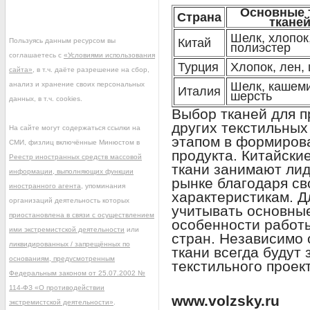
Основные 
Страна
ткане
Шелк, хлопок
Китай
Пользуясь данным ресурсом вы
полиэстер
соглашаетесь с
«Условиями использования
Турция
Хлопок, лен,
сайта»
, в т.ч. даёте разрешение на сбор,
Шелк, кашеми
анализ и хранение своих персональных
Италия
шерсть
данных, в т.ч. cookies.
Выбор тканей для 
других текстильных
На сайте могут содержаться ссылки на
этапом в формирова
СМИ, физлиц включённые Минюстом в
продукта. Китайски
Реестр иностранных средств массовой
ткани занимают ли
информации, выполняющих функции
рынке благодаря с
иностранного агента
, упоминания
характеристикам. Д
организаций деятельность которых
учитывать основны
приостановлена в связи с осуществлением
особенности работы
ими экстремистской деятельности
или
стран. Независимо 
ликвидированных / запрещённых по
ткани всегда будут
основаниям, предусмотренным
текстильного проект
Федеральным законом от 25.07.2002 №
114-ФЗ «О противодействии
www.volzsky.ru
экстремистской деятельности»
.