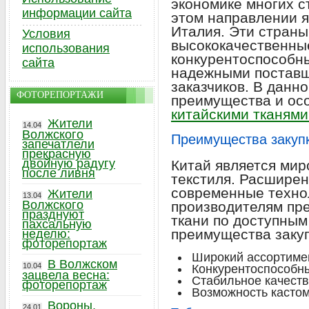
экономике многих с
информации сайта
этом направлении я
Италия. Эти страны
Условия
высококачественные
использования
конкурентоспособны
сайта
надежными поставщ
заказчиков. В данн
ФОТОРЕПОРТАЖИ
преимущества и ос
китайскими тканями
Жители
14.04
Волжского
Преимущества закупк
запечатлели
прекрасную
двойную радугу
Китай является ми
после ливня
текстиля. Расширен
современные техно
Жители
13.04
Волжского
производителям пр
празднуют
ткани по доступны
пахсальную
преимущества закуп
неделю:
фоторепортаж
Широкий ассортимен
В Волжском
10.04
Конкурентоспособн
зацвела весна:
Стабильное качеств
фоторепортаж
Возможность кастом
Вороны,
24.01