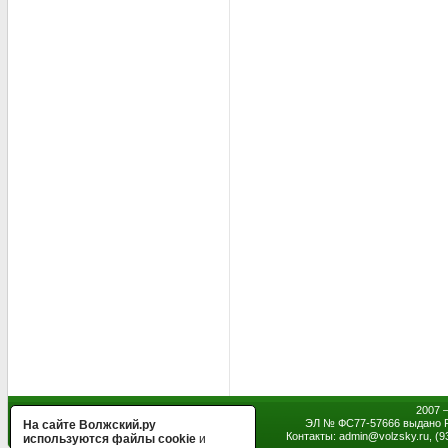
2007 
ЭЛ № ФС77-57666 выдано Р
На сайте Волжский.ру
Контакты: admin
@
volzsky.ru, (
используются файлы cookie
и