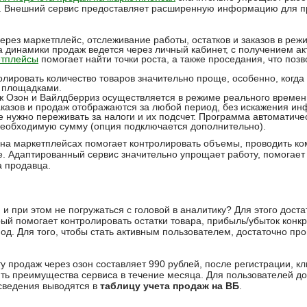
ы. Внешний сервис предоставляет расширенную информацию для п
ерез маркетплейс, отслеживание работы, остатков и заказов в реж
 динамики продаж ведется через личный кабинет, с получением 
етплейсы
помогает найти точки роста, а также проседания, что поз
ролировать количество товаров значительно проще, особенно, ког
и площадками.
 Озон и Вайлдберриз осуществляется в режиме реального времен
аказов и продаж отображаются за любой период, без искажения и
е нужно переживать за налоги и их подсчет. Программа автоматич
необходимую сумму (опция подключается дополнительно).
на маркетплейсах помогает контролировать объемы, проводить ко
ке. Адаптированный сервис значительно упрощает работу, помогает
а продавца.
н и при этом не погружаться с головой в аналитику? Для этого дост
й помогает контролировать остатки товара, прибыль/убыток конкр
д. Для того, чтобы стать активным пользователем, достаточно про
 продаж через озон составляет 990 рублей, после регистрации, к
ть преимущества сервиса в течение месяца. Для пользователей 
сведения выводятся в
таблицу учета продаж на ВБ
.