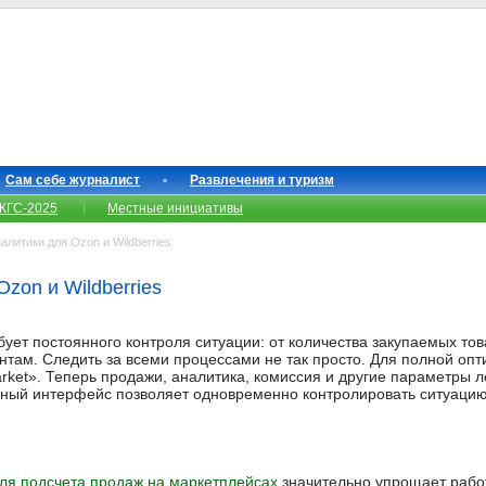
Сам себе журналист
Развлечения и туризм
КГС-2025
Местные инициативы
литики для Ozon и Wildberries
zon и Wildberries
ует постоянного контроля ситуации: от количества закупаемых това
нтам. Следить за всеми процессами не так просто. Для полной оп
arket». Теперь продажи, аналитика, комиссия и другие параметры 
нный интерфейс позволяет одновременно контролировать ситуацию к
ля подсчета продаж на маркетплейсах
значительно упрощает работ