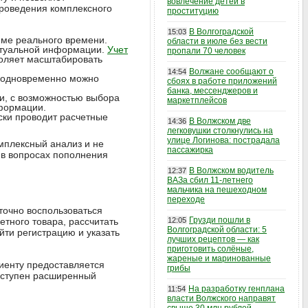
вовлечение детей в
роведения комплексного
проституцию
В Волгоградской
15:03
име реального времени.
области в июле без вести
актуальной информации.
Учет
пропали 70 человек
воляет масштабировать
Волжане сообщают о
14:54
да одновременно можно
сбоях в работе приложений
банка, мессенджеров и
и, с возможностью выбора
маркетплейсов
нформации.
ески проводит расчетные
В Волжском две
14:36
легковушки столкнулись на
улице Логинова: пострадала
мплексный анализ и не
пассажирка
 в вопросах пополнения
В Волжском водитель
12:37
ВАЗа сбил 11-летнего
мальчика на пешеходном
переходе
аточно воспользоваться
Грузди пошли в
етного товара, рассчитать
12:05
Волгоградской области: 5
йти регистрацию и указать
лучших рецептов — как
приготовить солёные,
жареные и маринованные
лиенту предоставляется
грибы
доступен расширенный
На разработку генплана
11:54
власти Волжского направят