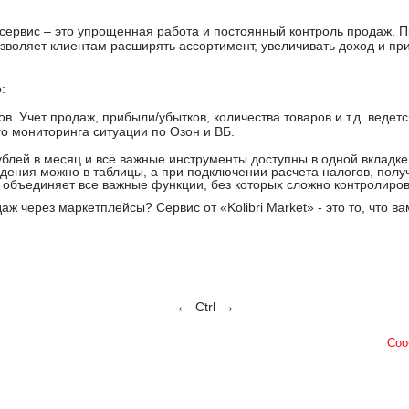
ервис – это упрощенная работа и постоянный контроль продаж. 
зволяет клиентам расширять ассортимент, увеличивать доход и при
:
. Учет продаж, прибыли/убытков, количества товаров и т.д. ведетс
 мониторинга ситуации по Озон и ВБ.
ублей в месяц и все важные инструменты доступны в одной вкладке
дения можно в таблицы, а при подключении расчета налогов, получ
 объединяет все важные функции, без которых сложно контролиров
даж через маркетплейсы? Сервис от «Kolibri Market» - это то, что ва
←
→
Ctrl