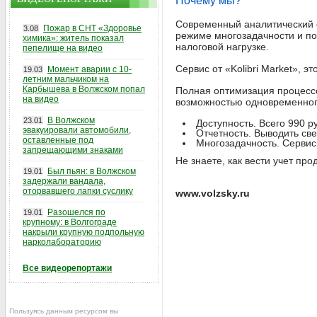
Почему мы?
Современный аналитический с
Пожар в СНТ «Здоровье
3.08
режиме многозадачности и по
химика»: житель показал
налоговой нагрузке.
пепелище на видео
Сервис от «Kolibri Market», это
Момент аварии с 10-
19.03
летним мальчиком на
Карбышева в Волжском попал
Полная оптимизация процессов
на видео
возможностью одновременного
В Волжском
23.01
Доступность. Всего 990 р
эвакуировали автомобили,
Отчетность. Выводить све
оставленные под
Многозадачность. Сервис
запрещающими знаками
Не знаете, как вести учет про
Был пьян: в Волжском
19.01
задержали вандала,
оторвавшего лапки суслику
www.volzsky.ru
Разошелся по
19.01
крупному: в Волгограде
накрыли крупную подпольную
нарколабораторию
Все видеорепортажи
Пользуясь данным ресурсом вы