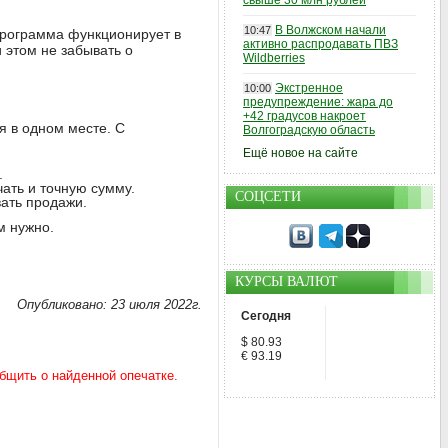
свыше 30 млн рублей
В Волжском начали
10:47
Программа функционирует в
активно распродавать ПВЗ
 этом не забывать о
Wildberries
Экстренное
10:00
предупреждение: жара до
+42 градусов накроет
я в одном месте. С
Волгоградскую область
Ещё новое на сайте
.
ать и точную сумму.
СОЦСЕТИ
ать продажи.
м нужно.
КУРСЫ ВАЛЮТ
Опубликовано: 23 июля 2022г.
Сегодня
$ 80.93
€ 93.19