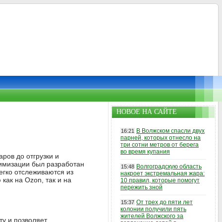
НОВОЕ НА САЙТЕ
В Волжском спасли двух
16:21
парней, которых отнесло на
три сотни метров от берега
во время купания
ров до отгрузки и
тимизации был разработан
Волгоградскую область
15:48
легко отслеживаются из
накроет экстремальная жара:
ак на Ozon, так и на
10 правил, которые помогут
пережить зной
От трех до пяти лет
15:37
колонии получили пять
жителей Волжского за
у и позволяет