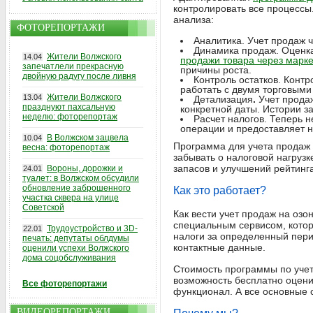
контролировать все процесс
анализа:
ФОТОРЕПОРТАЖИ
Аналитика. Учет продаж ч
Динамика продаж. Оценка
Жители Волжского
14.04
продажи товара через марк
запечатлели прекрасную
причины роста.
двойную радугу после ливня
Контроль остатков. Конт
работать с двумя торговым
Жители Волжского
13.04
Детализация
.
Учет продаж
празднуют пахсальную
конкретной даты. Истории з
неделю: фоторепортаж
Расчет налогов. Теперь н
операции и предоставляет 
В Волжском зацвела
10.04
Программа для учета продаж 
весна: фоторепортаж
забывать о налоговой нагруз
запасов и улучшений рейтинг
Вороны, дорожки и
24.01
туалет: в Волжском обсудили
обновление заброшенного
Как это работает?
участка сквера на улице
Советской
Как вести учет продаж на озо
специальным сервисом, которы
Трудоустройство и 3D-
22.01
налоги за определенный перио
печать: депутаты облдумы
контактные данные.
оценили успехи Волжского
дома соцобслуживания
Стоимость программы по учету
возможность бесплатно оцени
Все фоторепортажи
функционал. А все основные 
ВИДЕОРЕПОРТАЖИ