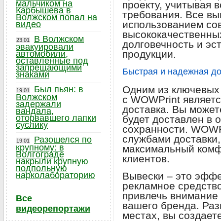
мальчиком на
проекту, учитывая 
Карбышева в
требования. Все вы
Волжском попал на
использованием со
видео
высококачественных
В Волжском
23.01
долговечность и эс
эвакуировали
продукции.
автомобили,
оставленные под
запрещающими
Быстрая и надежная до
знаками
Одним из ключевых
Был пьян: в
19.01
Волжском
с WOWPrint являетс
задержали
доставка. Вы может
вандала,
оторвавшего лапки
будет доставлен в 
суслику
сохранности. WOWP
службами доставки,
Разошелся по
19.01
крупному: в
максимальный комф
Волгограде
клиентов.
накрыли крупную
подпольную
нарколабораторию
Вывески – это эффе
рекламное средство
привлечь внимание 
Все
вашего бренда. Ра
видеорепортажи
местах, вы создает