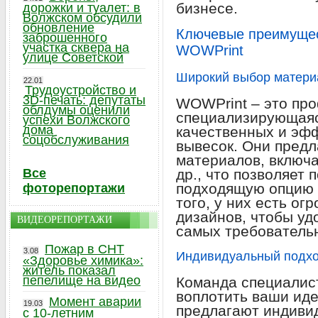
бизнесе.
дорожки и туалет: в
Волжском обсудили
обновление
Ключевые преимущес
заброшенного
участка сквера на
WOWPrint
улице Советской
Широкий выбор матери
22.01
Трудоустройство и
3D-печать: депутаты
WOWPrint – это пр
облдумы оценили
специализирующаяс
успехи Волжского
дома
качественных и эф
соцобслуживания
вывесок. Они пред
материалов, включа
Все
др., что позволяет
подходящую опцию 
фоторепортажи
того, у них есть о
дизайнов, чтобы уд
ВИДЕОРЕПОРТАЖИ
самых требователь
Пожар в СНТ
3.08
Индивидуальный подхо
«Здоровье химика»:
житель показал
пепелище на видео
Команда специалис
воплотить ваши иде
Момент аварии
19.03
предлагают индиви
с 10-летним