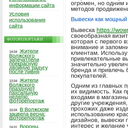
огромен, но одним
информации сайта
методов продвижени
Условия
Вывески как мощный
использования
сайта
Вывеска
https://wow
своеобразная визит
ФОТОРЕПОРТАЖИ
которая с первого 
внимание и запомн
Жители
клиентам. Использу
14.04
Волжского
привлекательные в
запечатлели
прекрасную
значительно увелич
двойную радугу
бренда и привлечь 
после ливня
покупателей.
Жители
13.04
Волжского
Одним из главных 
празднуют
их видимость. Как 
пахсальную
входами в магазины
неделю:
фоторепортаж
другие учреждения,
прохожих даже изда
В Волжском
10.04
использованию кра
зацвела весна:
фоторепортаж
дизайнов, вывески 
интерес и желание
Вороны,
24.01