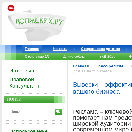
Главная
Новости
Современное детство
Отопление 1/7
Дикие собаки
БКД-2025
Ф
Главная
→
Пресс-релизы
→ Вы
Интервью
для вашего бизнеса
Правовой
Вывески – эффекти
Консультант
вашего бизнеса
ПОИСК
Реклама – ключевой
помогает нам предс
широкой аудитории 
современном мире 
Использование