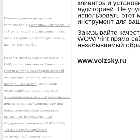
клиентов и установ
аудиторией. Не упу
использовать этот
Пользуясь данным ресурсом вы
инструмент для ваш
соглашаетесь с
«Условиями использования
Заказывайте качест
сайта»
, в т.ч. даёте разрешение на сбор,
WOWPrint прямо се
анализ и хранение своих персональных
незабываемый обра
данных, в т.ч. cookies.
На сайте могут содержаться ссылки на
www.volzsky.ru
СМИ, физлиц включённые Минюстом в
Реестр иностранных средств массовой
информации, выполняющих функции
иностранного агента
, упоминания
организаций деятельность которых
приостановлена в связи с осуществлением
ими экстремистской деятельности
или
ликвидированных / запрещённых по
основаниям, предусмотренным
Федеральным законом от 25.07.2002 №
114-ФЗ «О противодействии
экстремистской деятельности»
.