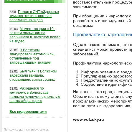
восстановительные процедуры
зависимости.
Пожар в СНТ «Здоровье
3.08
При обращении к наркологу о
химика»: житель показал
пепелище на видео
разработать индивидуальный 
организма.
Момент аварии с 10-
19.03
летним мальчиком на
Профилактика наркологич
Карбышева в Волжском попал
на видео
Однако важно понимать, что 
специалист может провести п
В Волжском
23.01
заболеваний.
эвакуировали автомобили,
оставленные под
запрещающими знаками
Профилактика наркологически
Был пьян: в Волжском
19.01
Информирование о вреде 
задержали вандала,
Популяризацию здорового
оторвавшего лапки суслику
Предоставление консульт
Содействие в идентифика
Разошелся по
19.01
Нарколог – это врач, специа
крупному: в Волгограде
Обратиться к нему стоит в сл
накрыли крупную подпольную
нарколабораторию
профилактических мероприяти
вас на пути к выздоровлению,
Все видеорепортажи
www.volzsky.ru
Пользуясь данным ресурсом вы