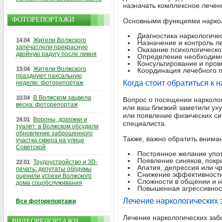
назначать комплексное лечен
ФОТОРЕПОРТАЖИ
Основными функциями наркол
Диагностика наркологиче
Жители Волжского
14.04
Назначение и контроль л
запечатлели прекрасную
Оказание психологическо
двойную радугу после ливня
Определение необходимо
Консультирование и про
Жители Волжского
13.04
Координация лечебного п
празднуют пахсальную
Когда стоит обратиться к 
неделю: фоторепортаж
В Волжском зацвела
10.04
Вопрос о посещении нарколог
весна: фоторепортаж
или ваш близкий заметили ух
или появление физических си
Вороны, дорожки и
24.01
специалиста.
туалет: в Волжском обсудили
обновление заброшенного
Также, важно обратить внима
участка сквера на улице
Советской
Постоянное желание упот
Появление синяков, покры
Трудоустройство и 3D-
22.01
Апатия, депрессия или ч
печать: депутаты облдумы
Снижение эффективности
оценили успехи Волжского
Сложности в общении и н
дома соцобслуживания
Повышенная агрессивнос
Лечение наркологических
Все фоторепортажи
Лечение наркологических заб
ВИДЕОРЕПОРТАЖИ