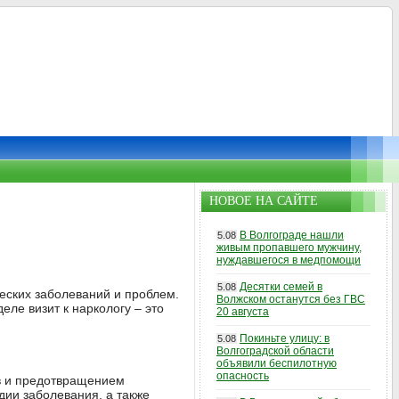
НОВОЕ НА САЙТЕ
В Волгограде нашли
5.08
живым пропавшего мужчину,
нуждавшегося в медпомощи
Десятки семей в
5.08
еских заболеваний и проблем.
Волжском останутся без ГВС
еле визит к наркологу – это
20 августа
Покиньте улицу: в
5.08
Волгоградской области
объявили беспилотную
опасность
ов и предотвращением
дии заболевания, а также