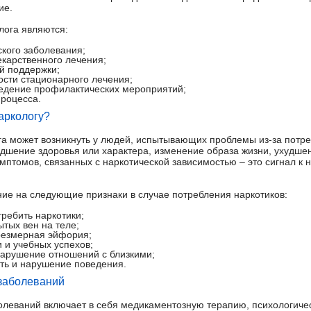
ие.
ога являются:
ского заболевания;
екарственного лечения;
й поддержки;
сти стационарного лечения;
ведение профилактических мероприятий;
роцесса.
наркологу?
а может возникнуть у людей, испытывающих проблемы из-за потре
удшение здоровья или характера, изменение образа жизни, ухудше
мптомов, связанных с наркотической зависимостью – это сигнал 
ние на следующие признаки в случае потребления наркотиков:
ребить наркотики;
тых вен на теле;
резмерная эйфория;
 и учебных успехов;
арушение отношений с близкими;
ть и нарушение поведения.
 заболеваний
олеваний включает в себя медикаментозную терапию, психологич