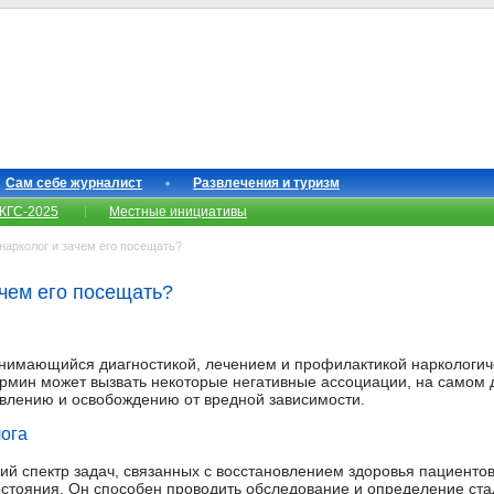
Сам себе журналист
Развлечения и туризм
КГС-2025
Местные инициативы
нарколог и зачем его посещать?
ачем его посещать?
занимающийся диагностикой, лечением и профилактикой наркологич
ермин может вызвать некоторые негативные ассоциации, на самом д
овлению и освобождению от вредной зависимости.
ога
й спектр задач, связанных с восстановлением здоровья пациент
стояния. Он способен проводить обследование и определение ста