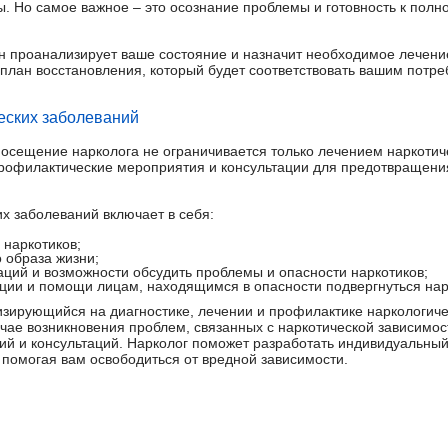
. Но самое важное – это осознание проблемы и готовность к пол
н проанализирует ваше состояние и назначит необходимое лечени
план восстановления, который будет соответствовать вашим потр
еских заболеваний
посещение нарколога не ограничивается только лечением наркотич
рофилактические мероприятия и консультации для предотвращения
х заболеваний включает в себя:
наркотиков;
 образа жизни;
аций и возможности обсудить проблемы и опасности наркотиков;
ции и помощи лицам, находящимся в опасности подвергнуться нар
лизирующийся на диагностике, лечении и профилактике наркологиче
учае возникновения проблем, связанных с наркотической зависимос
й и консультаций. Нарколог поможет разработать индивидуальный
 помогая вам освободиться от вредной зависимости.