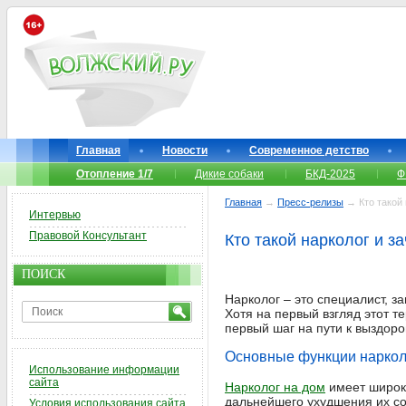
Главная
Новости
Современное детство
Отопление 1/7
Дикие собаки
БКД-2025
Ф
Главная
→
Пресс-релизы
→ Кто такой 
Интервью
Правовой Консультант
Кто такой нарколог и з
ПОИСК
Нарколог – это специалист, 
Хотя на первый взгляд этот т
первый шаг на пути к выздор
Основные функции наркол
Использование информации
сайта
Нарколог на дом
имеет широки
дальнейшего ухудшения их со
Условия использования сайта