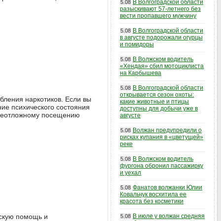
В Волгоградской области
5.08
разыскивают 57-летнего без
вести пропавшего мужчину
В Волгоградской области
5.08
в августе подорожали огурцы
и помидоры
В Волжском водитель
5.08
«Хендая» сбил мотоциклиста
на Карбышева
В Волгоградской области
5.08
открывается сезон охоты:
бления наркотиков. Если вы
какие животные и птицы
ние психического состояния
доступны для добычи уже в
к неотложному посещению
августе
Волжан предупредили о
5.08
рисках купания в «цветущей»
реке
В Волжском водитель
5.08
фургона обронил пассажирку
и уехал
Фанатов волжанки Юлии
5.08
Ковальчук восхитила ее
красота без косметики
ескую помощь и
В июле у волжан средняя
5.08