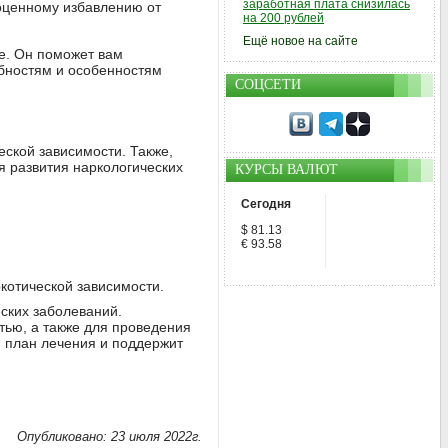
заработная плата снизилась
ноценному избавлению от
на 200 рублей
Ещё новое на сайте
е. Он поможет вам
ебностям и особенностям
СОЦСЕТИ
еской зависимости. Также,
 развития наркологических
КУРСЫ ВАЛЮТ
Сегодня
$ 81.13
€ 93.58
котической зависимости.
ских заболеваний.
тью, а также для проведения
 план лечения и поддержит
Опубликовано: 23 июля 2022г.