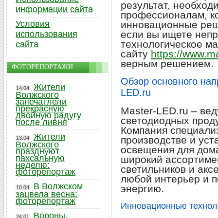
результат, необход
информации сайта
профессионалам, к
Условия
инновационные реш
если вы ищете непр
использования
технологическое ма
сайта
сайту
https://www.ma
верным решением.
ФОТОРЕПОРТАЖИ
Обзор основного нап
Жители
14.04
LED.ru
Волжского
запечатлели
прекрасную
Master-LED.ru – ве
двойную радугу
светодиодных проду
после ливня
Компания специализ
Жители
производстве и уст
13.04
Волжского
освещения для дома
празднуют
пахсальную
широкий ассортиме
неделю:
светильников и акс
фоторепортаж
любой интерьер и п
В Волжском
энергию.
10.04
зацвела весна:
фоторепортаж
Инновационные технол
Вороны,
24.01