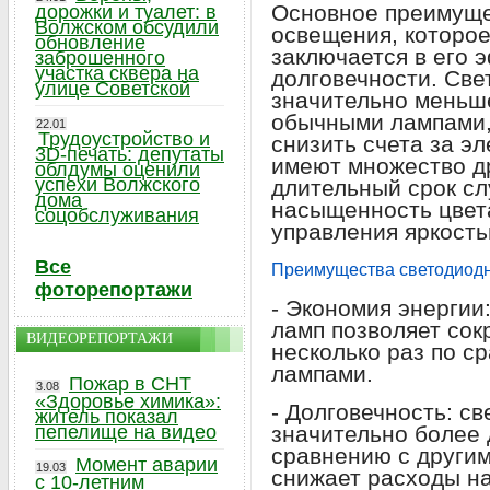
Основное преимуще
дорожки и туалет: в
Волжском обсудили
освещения, которое
обновление
заключается в его 
заброшенного
участка сквера на
долговечности. Св
улице Советской
значительно меньш
обычными лампами,
22.01
Трудоустройство и
снизить счета за эл
3D-печать: депутаты
имеют множество д
облдумы оценили
успехи Волжского
длительный срок сл
дома
насыщенность цвета
соцобслуживания
управления яркость
Все
Преимущества светодиод
фоторепортажи
- Экономия энергии
ламп позволяет сок
ВИДЕОРЕПОРТАЖИ
несколько раз по 
лампами.
Пожар в СНТ
3.08
«Здоровье химика»:
- Долговечность: с
житель показал
пепелище на видео
значительно более
сравнению с другим
Момент аварии
19.03
снижает расходы на
с 10-летним