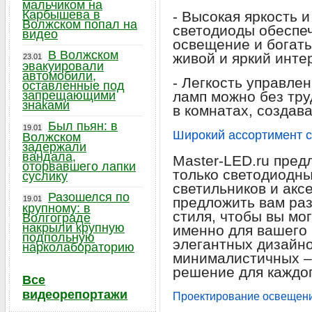
мальчиком на
Карбышева в
- Высокая яркость 
Волжском попал на
светодиоды обеспе
видео
освещение и богаты
В Волжском
живой и яркий инте
23.01
эвакуировали
автомобили,
- Легкость управле
оставленные под
запрещающими
ламп можно без тру
знаками
в комнатах, создав
Был пьян: в
19.01
Широкий ассортимент с
Волжском
задержали
вандала,
Master-LED.ru пред
оторвавшего лапки
только светодиодны
суслику
светильников и акс
Разошелся по
19.01
предложить вам ра
крупному: в
стиля, чтобы вы мог
Волгограде
накрыли крупную
именно для вашего 
подпольную
элегантных дизайн
нарколабораторию
минималистичных – 
решение для каждог
Все
видеорепортажи
Проектирование освещени