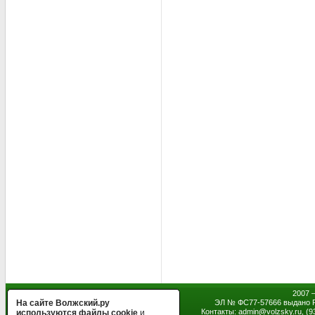
2007 
На сайте Волжский.ру
ЭЛ № ФС77-57666 выдано Р
Контакты: admin
@
volzsky.ru, (
используются файлы cookie
и