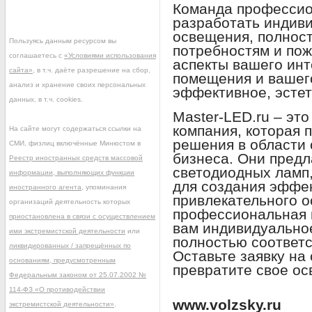
Команда профессион
разработать индив
освещения, полнос
Пользуясь данным ресурсом вы
потребностям и пож
соглашаетесь с
«Условиями использования
аспекты вашего инт
сайта»
, в т.ч. даёте разрешение на сбор,
помещения и вашег
анализ и хранение своих персональных
эффективное, эстет
данных, в т.ч. cookies.
Master-LED.ru – эт
компания, которая 
На сайте могут содержаться ссылки на
решения в области 
СМИ, физлиц включённые Минюстом в
бизнеса. Они пред
Реестр иностранных средств массовой
светодиодных ламп,
информации, выполняющих функции
для создания эффек
иностранного агента
, упоминания
привлекательного о
организаций деятельность которых
профессиональная 
приостановлена в связи с осуществлением
вам индивидуально
ими экстремистской деятельности
или
полностью соответс
ликвидированных / запрещённых по
Оставьте заявку на 
основаниям, предусмотренным
превратите свое ос
Федеральным законом от 25.07.2002 №
114-ФЗ «О противодействии
www.volzsky.ru
экстремистской деятельности»
.