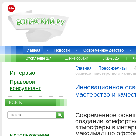
Главная
Новости
Современное детство
Отопление 1/7
Дикие собаки
БКД-2025
Ф
Главная
→
Пресс-релизы
→ И
Интервью
бизнеса: мастерство и качеств
Правовой
Инновационное осв
Консультант
мастерство и качест
ПОИСК
Современное освещ
создании комфортно
атмосферы в интер
максимально эффек
Использование