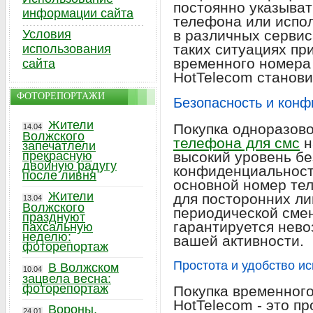
постоянно указыва
информации сайта
телефона или испол
Условия
в различных сервис
таких ситуациях пр
использования
временного номера
сайта
HotTelecom станов
ФОТОРЕПОРТАЖИ
Безопасность и кон
Жители
Покупка одноразов
14.04
Волжского
телефона для смс
н
запечатлели
прекрасную
высокий уровень бе
двойную радугу
конфиденциальност
после ливня
основной номер те
Жители
для посторонних ли
13.04
Волжского
периодической сме
празднуют
гарантируется нев
пахсальную
неделю:
вашей активности.
фоторепортаж
Простота и удобство и
В Волжском
10.04
зацвела весна:
фоторепортаж
Покупка временного
HotTelecom - это п
Вороны,
24.01