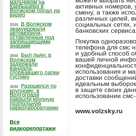
можете выбрать не
мальчиком на
активных номеров, 
Карбышева в
Волжском попал на
смену, а также исп
видео
различных целей, в
В Волжском
социальных сетях, 
23.01
эвакуировали
банковских сервиса
автомобили,
оставленные под
Покупка одноразов
запрещающими
знаками
телефона для смс н
и удобный способ о
Был пьян: в
19.01
вашей личной инфо
Волжском
задержали
конфиденциальность
вандала,
использования и м
оторвавшего лапки
суслику
доставки сообщений
идеальным выбором 
Разошелся по
19.01
в защите своих дан
крупному: в
Волгограде
использовании смс-
накрыли крупную
подпольную
нарколабораторию
www.volzsky.ru
Все
видеорепортажи