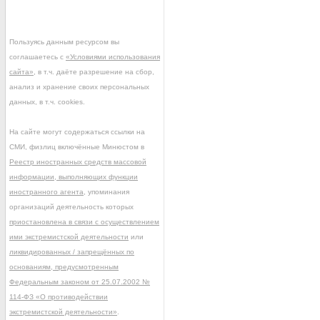
Пользуясь данным ресурсом вы
соглашаетесь с
«Условиями использования
сайта»
, в т.ч. даёте разрешение на сбор,
анализ и хранение своих персональных
данных, в т.ч. cookies.
На сайте могут содержаться ссылки на
СМИ, физлиц включённые Минюстом в
Реестр иностранных средств массовой
информации, выполняющих функции
иностранного агента
, упоминания
организаций деятельность которых
приостановлена в связи с осуществлением
ими экстремистской деятельности
или
ликвидированных / запрещённых по
основаниям, предусмотренным
Федеральным законом от 25.07.2002 №
114-ФЗ «О противодействии
экстремистской деятельности»
.