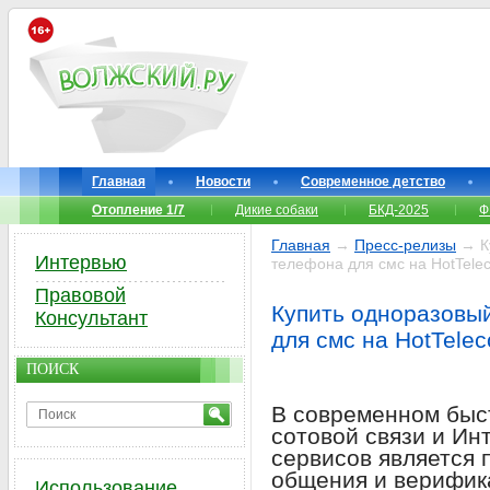
Главная
Новости
Современное детство
Отопление 1/7
Дикие собаки
БКД-2025
Ф
Главная
→
Пресс-релизы
→ К
Интервью
телефона для смс на HotTele
Правовой
Купить одноразовы
Консультант
для смс на HotTele
ПОИСК
В современном быс
сотовой связи и Ин
сервисов является
общения и верифика
Использование