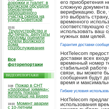
его приобретения н
дорожки и туалет: в
Волжском обсудили
сложную документа
обновление
верификацию. Все, 
заброшенного
участка сквера на
это выбрать страну
улице Советской
временного использ
соответствующую су
22.01
Трудоустройство и
использовать ваш 
3D-печать: депутаты
нужных вам целей.
облдумы оценили
успехи Волжского
дома
Гарантия доставки сообщ
соцобслуживания
HotTelecom предос
доставки всех вхо
Все
временный номер т
фоторепортажи
стабильной работе 
связи, вы можете бы
ВИДЕОРЕПОРТАЖИ
сообщения будут д
время и максимальн
Пожар в СНТ
3.08
«Здоровье химика»:
Гибкие условия использов
житель показал
пепелище на видео
HotTelecom предлаг
Момент аварии
использования вре
19.03
с 10-летним