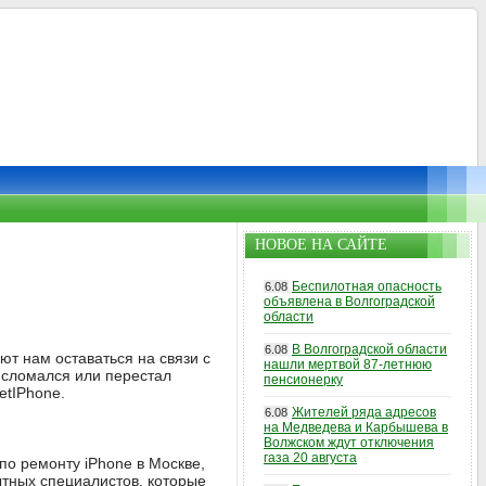
НОВОЕ НА САЙТЕ
Беспилотная опасность
6.08
объявлена в Волгоградской
области
В Волгоградской области
6.08
т нам оставаться на связи с
нашли мертвой 87-летнюю
e сломался или перестал
пенсионерку
etIPhone.
Жителей ряда адресов
6.08
на Медведева и Карбышева в
Волжском ждут отключения
газа 20 августа
по ремонту iPhone в Москве,
ытных специалистов, которые