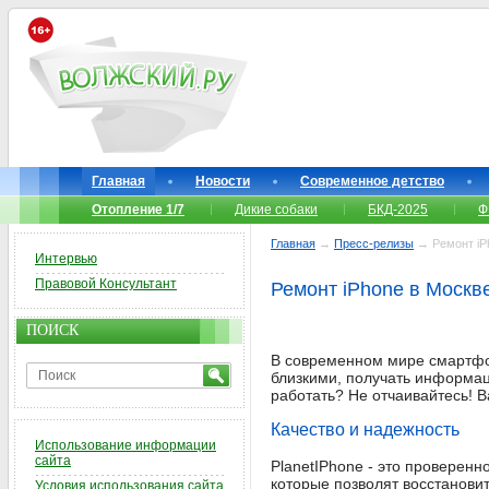
Главная
Новости
Современное детство
Отопление 1/7
Дикие собаки
БКД-2025
Ф
Главная
→
Пресс-релизы
→ Ремонт iP
Интервью
Правовой Консультант
Ремонт iPhone в Москв
ПОИСК
В современном мире смартфон
близкими, получать информаци
работать? Не отчаивайтесь!
Качество и надежность
Использование информации
сайта
PlanetIPhone - это проверенн
которые позволят восстанови
Условия использования сайта