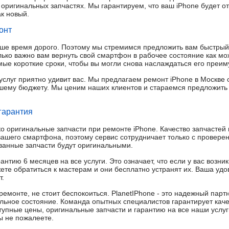
и оригинальных запчастях. Мы гарантируем, что ваш iPhone будет 
ак новый.
онт
ваше время дорого. Поэтому мы стремимся предложить вам быстрый
ько важно вам вернуть свой смартфон в рабочее состояние как м
амые короткие сроки, чтобы вы могли снова наслаждаться его преи
услуг приятно удивит вас. Мы предлагаем ремонт iPhone в Москве 
ашему бюджету. Мы ценим наших клиентов и стараемся предложить
гарантия
ько оригинальные запчасти при ремонте iPhone. Качество запчасте
вашего смартфона, поэтому сервис сотрудничает только с провер
ованные запчасти будут оригинальными.
рантию 6 месяцев на все услуги. Это означает, что если у вас возн
ете обратиться к мастерам и они бесплатно устранят их. Ваша уд
т.
ремонте, не стоит беспокоиться. PlanetIPhone - это надежный пар
льное состояние. Команда опытных специалистов гарантирует каче
тупные цены, оригинальные запчасти и гарантию на все наши услуг
ы не пожалеете.