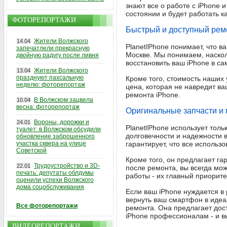
знают все о работе с iPhone 
состоянии и будет работать к
ФОТОРЕПОРТАЖИ
Быстрый и доступный рем
Жители Волжского
14.04
PlanetIPhone понимает, что 
запечатлели прекрасную
Москве. Мы понимаем, наскол
двойную радугу после ливня
восстановить ваш iPhone в с
Жители Волжского
13.04
празднуют пахсальную
Кроме того, стоимость наших 
неделю: фоторепортаж
цена, которая не навредит в
ремонта iPhone.
В Волжском зацвела
10.04
весна: фоторепортаж
Оригинальные запчасти и 
Вороны, дорожки и
24.01
PlanetIPhone использует тол
туалет: в Волжском обсудили
долговечности и надежности 
обновление заброшенного
участка сквера на улице
гарантирует, что все использ
Советской
Кроме того, он предлагает га
Трудоустройство и 3D-
22.01
после ремонта, вы всегда мож
печать: депутаты облдумы
работы - их главный приорите
оценили успехи Волжского
дома соцобслуживания
Если ваш iPhone нуждается в 
вернуть ваш смартфон в идеа
Все фоторепортажи
ремонта. Она предлагает дос
iPhone профессионалам - и в
ВИДЕОРЕПОРТАЖИ