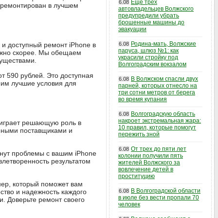
Еще трех
6.08
отремонтирован в лучшем
автовладельцев Волжского
предупредили убрать
брошенные машины до
эвакуации
Родина-мать, Волжские
 и доступный ремонт iPhone в
6.08
паруса, шлюз №1: как
ожно скорее. Мы обещаем
украсили стройку под
муществами.
Волгоградским вокзалом
от 590 рублей. Это доступная
В Волжском спасли двух
6.08
 им лучшие условия для
парней, которых отнесло на
три сотни метров от берега
во время купания
Волгоградскую область
6.08
накроет экстремальная жара:
й играет решающую роль в
10 правил, которые помогут
енными поставщиками и
пережить зной
От трех до пяти лет
6.08
икнут проблемы с вашим iPhone
колонии получили пять
овлетворенность результатом
жителей Волжского за
вовлечение детей в
проституцию
тнер, который поможет вам
В Волгоградской области
ство и надежность каждого
6.08
в июле без вести пропали 70
и. Доверьте ремонт своего
человек