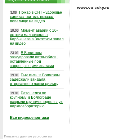
www.volzsky.ru
Пожар в СНТ «Здоровье
3.08
химика»: житель показал
пепелище на видео
Момент аварии с 10-
19.03
летним мальчиком на
Карбышева в Волжском попал
на видео
В Волжском
23.01
эвакуировали автомобили,
оставленные под
запрещающими знаками
Был пьян: в Волжском
19.01
задержали вандала,
оторвавшего лапки суслику
Разошелся по
19.01
крупному: в Волгограде
накрыли крупную подпольную
нарколабораторию
Все видеорепортажи
Пользуясь данным ресурсом вы