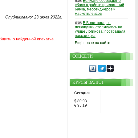
Волжане сообщают о
6.08
сбоях в работе приложений
банка, мессенджеров и
маркетплейсов
Опубликовано: 23 июля 2022г.
В Волжском две
6.08
легковушки столкнулись на
улице Логинова: пострадала
пассажирка
Ещё новое на сайте
СОЦСЕТИ
КУРСЫ ВАЛЮТ
Сегодня
$ 80.93
€ 93.19