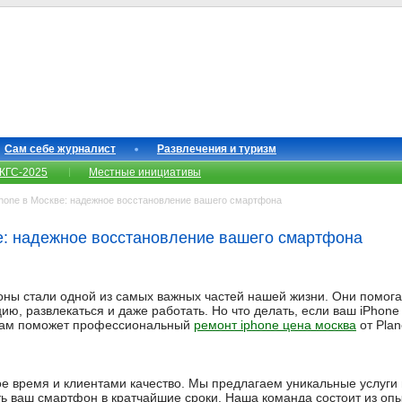
Сам себе журналист
Развлечения и туризм
КГС-2025
Местные инициативы
hone в Москве: надежное восстановление вашего смартфона
е: надежное восстановление вашего смартфона
ы стали одной из самых важных частей нашей жизни. Они помогаю
ю, развлекаться и даже работать. Но что делать, если ваш iPhon
 Вам поможет профессиональный
ремонт iphone цена москва
от Plan
ое время и клиентами качество. Мы предлагаем уникальные услуги 
ть ваш смартфон в кратчайшие сроки. Наша команда состоит из оп