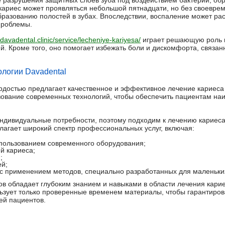
те разрушения защитных слоев зуба под воздействием бактерий, о
кариес может проявляться небольшой пятнадцати, но без своеврем
образованию полостей в зубах. Впоследствии, воспаление может ра
проблемы.
/davadental.clinic/service/lecheniye-kariyesa/
играет решающую роль в
. Кроме того, оно помогает избежать боли и дискомфорта, связан
ологии Davadental
ордостью предлагает качественное и эффективное лечение кариеса 
зование современных технологий, чтобы обеспечить пациентам на
ндивидуальные потребности, поэтому подходим к лечению кариеса
длагает широкий спектр профессиональных услуг, включая:
спользованием современного оборудования;
й кариеса;
;
ей;
 с применением методов, специально разработанных для маленьки
в обладает глубоким знанием и навыками в области лечения кари
зует только проверенные временем материалы, чтобы гарантиров
ей пациентов.