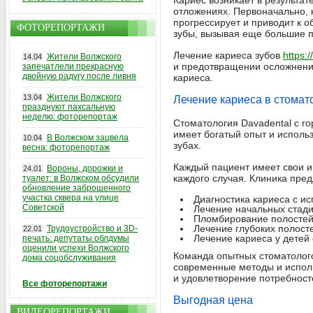
Кариес возникает в результа
отложениях. Первоначально, 
прогрессирует и приводит к 
ФОТОРЕПОРТАЖИ
зубы, вызывая еще большие 
Лечение кариеса зубов
https:/
Жители Волжского
14.04
и предотвращении осложнений
запечатлели прекрасную
двойную радугу после ливня
кариеса.
Жители Волжского
13.04
Лечение кариеса в стомат
празднуют пахсальную
неделю: фоторепортаж
Стоматология Davadental с г
имеет богатый опыт и исполь
В Волжском зацвела
10.04
зубах.
весна: фоторепортаж
Каждый пациент имеет свои и
Вороны, дорожки и
24.01
каждого случая. Клиника пре
туалет: в Волжском обсудили
обновление заброшенного
участка сквера на улице
Диагностика кариеса с и
Советской
Лечение начальных стади
Пломбирование полостей
Лечение глубоких полост
Трудоустройство и 3D-
22.01
Лечение кариеса у детей
печать: депутаты облдумы
оценили успехи Волжского
Команда опытных стоматолого
дома соцобслуживания
современные методы и исполь
и удовлетворение потребност
Все фоторепортажи
Выгодная цена
ВИДЕОРЕПОРТАЖИ