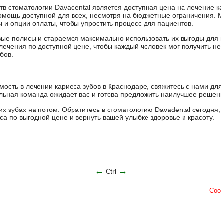
в стоматологии Davadental является доступная цена на лечение ка
помощь доступной для всех, несмотря на бюджетные ограничения.
и опции оплаты, чтобы упростить процесс для пациентов.
ые полисы и стараемся максимально использовать их выгоды для 
 лечения по доступной цене, чтобы каждый человек мог получить 
бов.
мость в лечении кариеса зубов в Краснодаре, свяжитесь с нами дл
ьная команда ожидает вас и готова предложить наилучшее решени
их зубах на потом. Обратитесь в стоматологию Davadental сегодня,
а по выгодной цене и вернуть вашей улыбке здоровье и красоту.
←
→
Ctrl