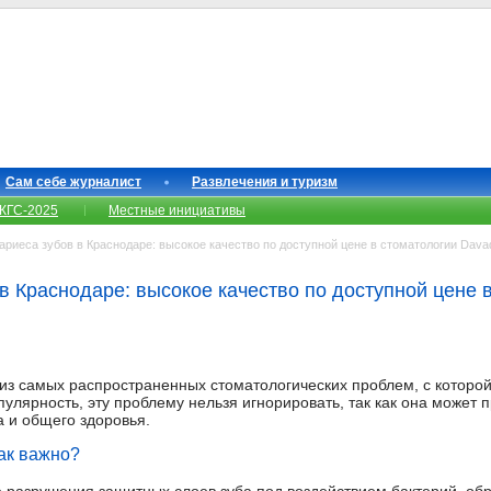
Сам себе журналист
Развлечения и туризм
КГС-2025
Местные инициативы
риеса зубов в Краснодаре: высокое качество по доступной цене в стоматологии Davad
в Краснодаре: высокое качество по доступной цене 
 из самых распространенных стоматологических проблем, с которо
улярность, эту проблему нельзя игнорировать, так как она может 
а и общего здоровья.
ак важно?