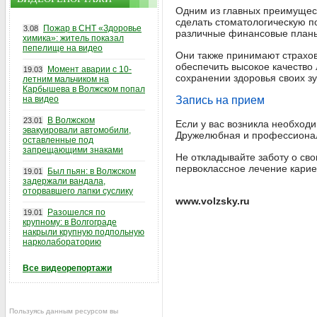
Одним из главных преимущест
сделать стоматологическую 
Пожар в СНТ «Здоровье
3.08
различные финансовые планы 
химика»: житель показал
пепелище на видео
Они также принимают страхов
обеспечить высокое качество
Момент аварии с 10-
19.03
сохранении здоровья своих зу
летним мальчиком на
Карбышева в Волжском попал
на видео
Запись на прием
В Волжском
23.01
Если у вас возникла необходи
эвакуировали автомобили,
Дружелюбная и профессионал
оставленные под
запрещающими знаками
Не откладывайте заботу о сво
первоклассное лечение кариес
Был пьян: в Волжском
19.01
задержали вандала,
оторвавшего лапки суслику
www.volzsky.ru
Разошелся по
19.01
крупному: в Волгограде
накрыли крупную подпольную
нарколабораторию
Все видеорепортажи
Пользуясь данным ресурсом вы