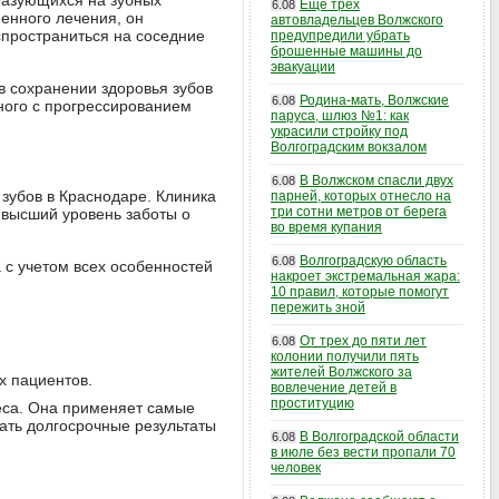
бразующихся на зубных
Еще трех
6.08
енного лечения, он
автовладельцев Волжского
спространиться на соседние
предупредили убрать
брошенные машины до
эвакуации
 сохранении здоровья зубов
Родина-мать, Волжские
6.08
ного с прогрессированием
паруса, шлюз №1: как
украсили стройку под
Волгоградским вокзалом
В Волжском спасли двух
6.08
зубов в Краснодаре. Клиника
парней, которых отнесло на
три сотни метров от берега
ивысший уровень заботы о
во время купания
Волгоградскую область
6.08
 с учетом всех особенностей
накроет экстремальная жара:
10 правил, которые помогут
пережить зной
От трех до пяти лет
6.08
колонии получили пять
жителей Волжского за
х пациентов.
вовлечение детей в
проституцию
еса. Она применяет самые
ать долгосрочные результаты
В Волгоградской области
6.08
в июле без вести пропали 70
человек