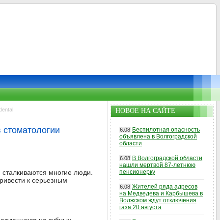
ental
НОВОЕ НА САЙТЕ
в стоматологии
Беспилотная опасность
6.08
объявлена в Волгоградской
области
В Волгоградской области
6.08
нашли мертвой 87-летнюю
й сталкиваются многие люди.
пенсионерку
привести к серьезным
Жителей ряда адресов
6.08
на Медведева и Карбышева в
Волжском ждут отключения
газа 20 августа