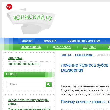
Главная
Новости
Современное детство
Отопление 1/7
Дикие собаки
БКД-2025
Ф
Главная
→
Пресс-релизы
→ Лечение ка
Интервью
Правовой Консультант
Лечение кариеса зубов 
Davadental
ПОИСК
Кариес зубов является одной
Однако, несмотря на свою поп
последствиям для полости рт
Использование информации
Почему лечение кариеса т
сайта
Условия использования сайта