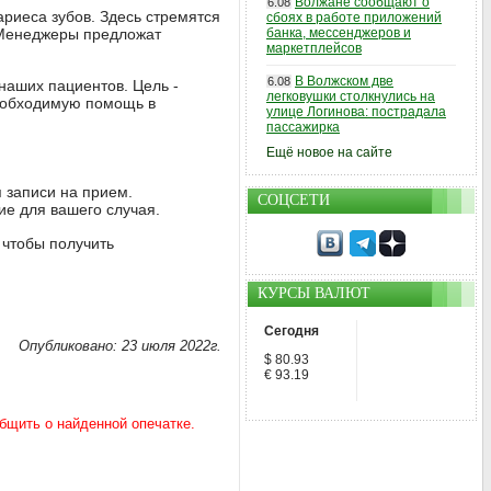
Волжане сообщают о
6.08
риеса зубов. Здесь стремятся
сбоях в работе приложений
 Менеджеры предложат
банка, мессенджеров и
маркетплейсов
В Волжском две
6.08
наших пациентов. Цель -
легковушки столкнулись на
необходимую помощь в
улице Логинова: пострадала
пассажирка
Ещё новое на сайте
я записи на прием.
СОЦСЕТИ
е для вашего случая.
 чтобы получить
КУРСЫ ВАЛЮТ
Сегодня
Опубликовано: 23 июля 2022г.
$ 80.93
€ 93.19