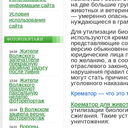
на две большие гру
информации сайта
животных и ветери
Условия
— умеренно опасны
использования
нуждающиеся в гра
сайта
Для утилизации био
используются крем
ФОТОРЕПОРТАЖИ
представляющие с
версию обыкновенн
Жители
14.04
юридические лица 
Волжского
запечатлели
по желанию, а в со
прекрасную
отраслевого закон
двойную радугу
нарушения правил 
после ливня
могут стать причин
Жители
13.04
уголовного наказан
Волжского
празднуют
пахсальную
Крематор — что это 
неделю:
фоторепортаж
Крематор для живо
В Волжском
утилизации биологи
10.04
зацвела весна:
сжигания. Такие ус
фоторепортаж
уничтожения:
Вороны,
24.01