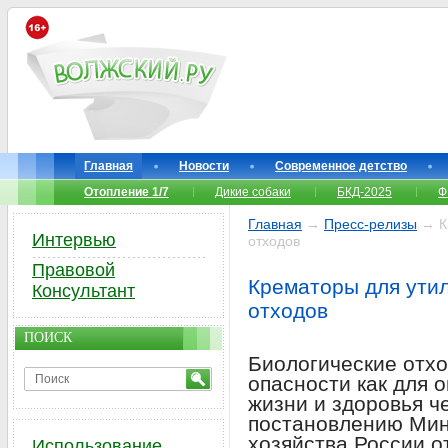
Главная
Новости
Современное детство
Отопление 1/7
Дикие собаки
БКД-2025
Ф
Главная
→
Пресс-релизы
→ Кр
Интервью
отходов
Правовой
Крематоры для ути
Консультант
отходов
ПОИСК
Биологические отх
опасности как для 
жизни и здоровья ч
постановлению Мин
хозяйства России от
Использование