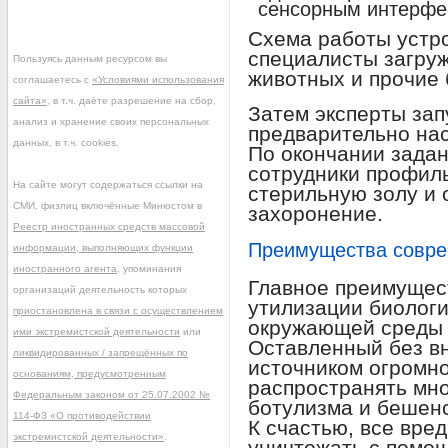
сенсорным интерфе
Схема работы устро
специалисты загру
Пользуясь данным ресурсом вы
животных и прочие 
соглашаетесь с
«Условиями использования
сайта»
, в т.ч. даёте разрешение на сбор,
Затем эксперты зап
анализ и хранение своих персональных
предварительно нас
данных, в т.ч. cookies.
По окончании зада
сотрудники профил
На сайте могут содержаться ссылки на
стерильную золу и 
СМИ, физлиц включённые Минюстом в
захоронение.
Реестр иностранных средств массовой
Преимущества совре
информации, выполняющих функции
иностранного агента
, упоминания
Главное преимущес
организаций деятельность которых
утилизации биологи
приостановлена в связи с осуществлением
окружающей среды и
ими экстремистской деятельности
или
Оставленный без в
ликвидированных / запрещённых по
источником огромно
основаниям, предусмотренным
распространять мн
Федеральным законом от 25.07.2002 №
ботулизма и бешенс
114-ФЗ «О противодействии
К счастью, все вре
экстремистской деятельности»
.
уничтожать с помо