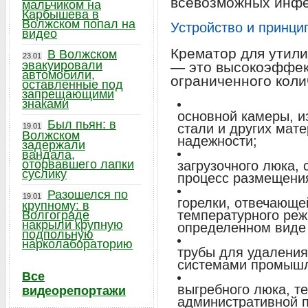
всевозможных инфе
мальчиком на
Карбышева в
Волжском попал на
Устройство и принци
видео
Крематор для утили
В Волжском
23.01
эвакуировали
— это высокоэффек
автомобили,
ограниченного коли
оставленные под
запрещающими
знаками
основной камеры, и
Был пьян: в
стали и других мат
19.01
Волжском
надежности;
задержали
вандала,
оторвавшего лапки
загрузочного люка,
суслику
процесс размещения
Разошелся по
19.01
горелки, отвечающе
крупному: в
температурного ре
Волгограде
накрыли крупную
определенном виде
подпольную
нарколабораторию
трубы для удаления
системами промышл
Все
выгребного люка, т
видеорепортажи
административной 