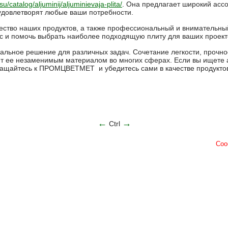
su/catalog/aljuminij/aljuminievaja-plita/
. Она предлагает широкий асс
удовлетворят любые ваши потребности.
ество наших продуктов, а также профессиональный и внимательны
ас и помочь выбрать наиболее подходящую плиту для ваших проект
льное решение для различных задач. Сочетание легкости, прочнос
ет ее незаменимым материалом во многих сферах. Если вы ищете
ращайтесь к ПРОМЦВЕТМЕТ и убедитесь сами в качестве продуктов 
←
→
Ctrl