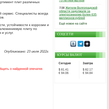
75-летней матери
ортимент плит различных
Жители Волгоградской
7.08
области задолжали за
й сервис. Специалисты всегда
электроэнергию более 635
ов.
миллионов рублей
Ещё новое на сайте
ти, устойчивости к коррозии и
 алюминиевую плиту по
и услуг.
СОЦСЕТИ
Опубликовано: 23 июля 2022г.
КУРСЫ ВАЛЮТ
Сегодня
Завтра
$ 81.41
$ 82.17
€ 94.06
€ 94.84