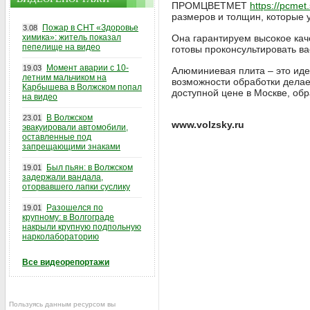
ПРОМЦВЕТМЕТ
https://pcmet.
размеров и толщин, которые 
Пожар в СНТ «Здоровье
3.08
химика»: житель показал
Она гарантируем высокое кач
пепелище на видео
готовы проконсультировать в
Момент аварии с 10-
19.03
Алюминиевая плита – это идеа
летним мальчиком на
возможности обработки дела
Карбышева в Волжском попал
доступной цене в Москве, об
на видео
В Волжском
23.01
www.volzsky.ru
эвакуировали автомобили,
оставленные под
запрещающими знаками
Был пьян: в Волжском
19.01
задержали вандала,
оторвавшего лапки суслику
Разошелся по
19.01
крупному: в Волгограде
накрыли крупную подпольную
нарколабораторию
Все видеорепортажи
Пользуясь данным ресурсом вы