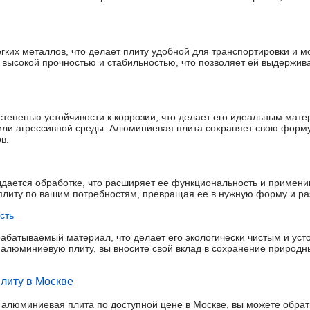
гких металлов, что делает плиту удобной для транспортировки и м
высокой прочностью и стабильностью, что позволяет ей выдержив
тепенью устойчивости к коррозии, что делает его идеальным мате
или агрессивной среды. Алюминиевая плита сохраняет свою форму
в.
дается обработке, что расширяет ее функциональность и примени
ь плиту по вашим потребностям, превращая ее в нужную форму и ра
сть
батываемый материал, что делает его экологически чистым и уст
люминиевую плиту, вы вносите свой вклад в сохранение природны
литу в Москве
 алюминиевая плита по доступной цене в Москве, вы можете обра