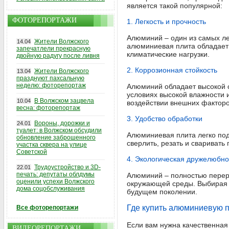
является такой популярной:
ФОТОРЕПОРТАЖИ
1. Легкость и прочность
Алюминий – один из самых ле
Жители Волжского
14.04
алюминиевая плита обладает 
запечатлели прекрасную
климатические нагрузки.
двойную радугу после ливня
2. Коррозионная стойкость
Жители Волжского
13.04
празднуют пахсальную
неделю: фоторепортаж
Алюминий обладает высокой с
условиях высокой влажности 
В Волжском зацвела
10.04
воздействии внешних факторо
весна: фоторепортаж
3. Удобство обработки
Вороны, дорожки и
24.01
туалет: в Волжском обсудили
Алюминиевая плита легко под
обновление заброшенного
сверлить, резать и свариват
участка сквера на улице
Советской
4. Экологическая дружелюбно
Трудоустройство и 3D-
22.01
печать: депутаты облдумы
Алюминий – полностью перера
оценили успехи Волжского
окружающей среды. Выбирая а
дома соцобслуживания
будущем поколении.
Где купить алюминиевую п
Все фоторепортажи
Если вам нужна качественная
ВИДЕОРЕПОРТАЖИ