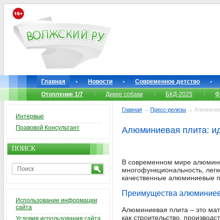
Главная
Новости
Современное детство
Отопление 1/7
Дикие собаки
БКД-2025
Ф
Главная
→
Пресс-релизы
→ Алюминиев
Интервью
Правовой Консультант
Алюминиевая плита: и
ПОИСК
В современном мире алюмини
многофункциональность, легк
качественные алюминиевые пл
Преимущества алюминиев
Использование информации
сайта
Алюминиевая плита – это мат
как строительство, производ
Условия использования сайта