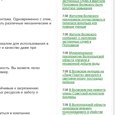
экстренных служб в квартале
Погромное Волжского было
короткое замыкание
Жителям Волжского
7.08
онтажа. Одновременно с этим,
предложили поучаствовать в
ать различные механические и
переписи воробьев для
помощи ученым
Жители Волжского
7.08
сообщают о скоплении
экстренных служб в
риалом для использования в
Погромном
 и качество даже при
Муниципальное
7.08
предприятие Волгоградской
области уличили в
незаконной добыче воды
мость. Вы можете легко
В Волжском дедушка на
змер.
7.08
«Ладе Гранте» врезался в
световую опору: пострадал
ребенок
ойчивым к загрязнению
В Волжском при ремонте
7.08
х ресурсов и заботу о
улицы Советской испортили
бордюры
В Волгоградской области
7.08
задержали мужчину,
подозреваемого в убийстве
титься в компанию