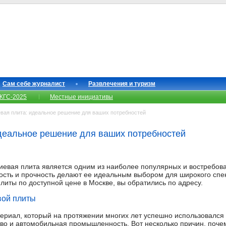
Сам себе журналист
Развлечения и туризм
КГС-2025
Местные инициативы
ая плита: идеальное решение для ваших потребностей
деальное решение для ваших потребностей
евая плита является одним из наиболее популярных и востребов
ость и прочность делают ее идеальным выбором для широкого спек
иты по доступной цене в Москве, вы обратились по адресу.
ой плиты
ериал, который на протяжении многих лет успешно использовался в
ство и автомобильная промышленность. Вот несколько причин, поч