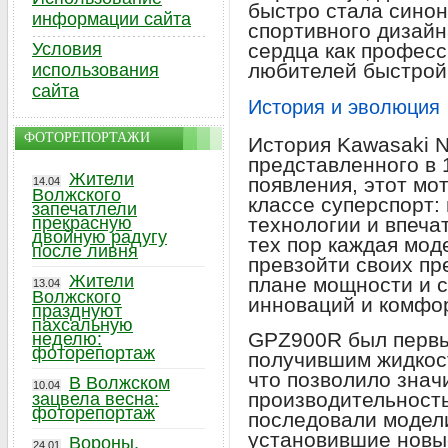
быстро стала синон
информации сайта
спортивного дизайн
Условия
сердца как професс
любителей быстрой
использования
сайта
История и эволюция
ФОТОРЕПОРТАЖИ
История Kawasaki N
представленного в 
Жители
появления, этот мо
14.04
Волжского
классе суперспорт:
запечатлели
прекрасную
технологии и впеча
двойную радугу
тех пор каждая мод
после ливня
превзойти своих пр
Жители
плане мощности и с
13.04
Волжского
инноваций и комфо
празднуют
пахсальную
GPZ900R был первы
неделю:
фоторепортаж
получившим жидкос
что позволило знач
В Волжском
10.04
производительность
зацвела весна:
фоторепортаж
последовали модели
установившие новы
Вороны,
24.01