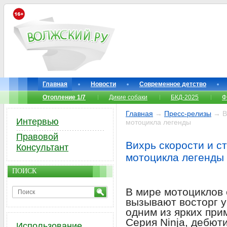
Главная
Новости
Современное детство
Отопление 1/7
Дикие собаки
БКД-2025
Ф
Главная
→
Пресс-релизы
→ Ви
Интервью
мотоцикла легенды
Правовой
Вихрь скорости и ст
Консультант
мотоцикла легенды
ПОИСК
В мире мотоциклов 
вызывают восторг у
одним из ярких при
Серия Ninja, дебют
Использование