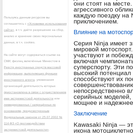
они стоят на месте.
агрессивного облик
каждую поездку на 
Пользуясь данным ресурсом вы
приключением.
соглашаетесь с
«Условиями использования
сайта»
, в т.ч. даёте разрешение на сбор,
Влияние на мотоспо
анализ и хранение своих персональных
Серия Ninja имеет 
данных, в т.ч. cookies.
мировой мотоспорт
участвуют и побежд
На сайте могут содержаться ссылки на
включая чемпионаты
СМИ, физлиц включённые Минюстом в
суперспорту. Эти п
Реестр иностранных средств массовой
высокий потенциал 
информации, выполняющих функции
способствуют их п
иностранного агента
, упоминания
совершенствованию.
организаций деятельность которых
непосредственно вл
приостановлена в связи с осуществлением
серийных моделей, 
ими экстремистской деятельности
или
мощнее и надежнее
ликвидированных / запрещённых по
основаниям, предусмотренным
Заключение
Федеральным законом от 25.07.2002 №
Kawasaki Ninja — эт
114-ФЗ «О противодействии
икона мотоциклетно
экстремистской деятельности»
.