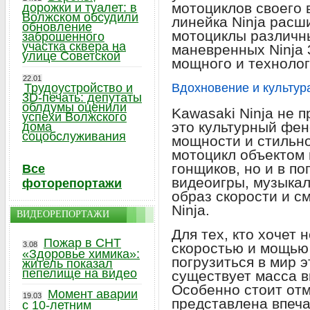
мотоциклов своего
дорожки и туалет: в
Волжском обсудили
линейка Ninja расш
обновление
мотоциклы различны
заброшенного
участка сквера на
маневренных Ninja 
улице Советской
мощного и технолог
22.01
Трудоустройство и
Вдохновение и культур
3D-печать: депутаты
облдумы оценили
Kawasaki Ninja не п
успехи Волжского
это культурный фен
дома
соцобслуживания
мощности и стильно
мотоцикл объектом 
гонщиков, но и в п
Все
видеоигры, музыкал
фоторепортажи
образ скорости и с
Ninja.
ВИДЕОРЕПОРТАЖИ
Для тех, кто хочет 
Пожар в СНТ
3.08
скоростью и мощью 
«Здоровье химика»:
погрузиться в мир э
житель показал
пепелище на видео
существует масса 
Особенно стоит отме
Момент аварии
19.03
представлена впеч
с 10-летним