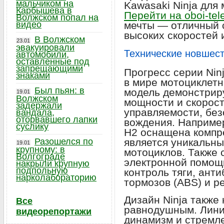
мальчиком на
Kawasaki Ninja для
Карбышева в
Перейти на oboi-tele
Волжском попал на
видео
мечты — отличный с
высоких скоростей 
В Волжском
23.01
эвакуировали
Технические новшест
автомобили,
оставленные под
запрещающими
Прогресс серии Nin
знаками
в мире мотоциклетн
Был пьян: в
модель демонстриру
19.01
Волжском
мощности и скорост
задержали
управляемости, без
вандала,
оторвавшего лапки
вождения. Например
суслику
H2 оснащена компр
Разошелся по
является уникальн
19.01
крупному: в
мотоциклов. Также 
Волгограде
электронной помощи
накрыли крупную
подпольную
контроль тяги, ант
нарколабораторию
тормозов (ABS) и р
Дизайн Ninja также
Все
равнодушным. Лини
видеорепортажи
динамизм и стремле