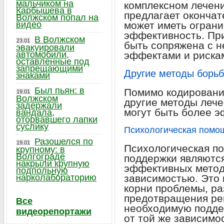
мальчиком на
комплексном лечени
Карбышева в
предлагает оконча
Волжском попал на
видео
может иметь огран
эффективность. Пр
В Волжском
23.01
быть сопряжена с 
эвакуировали
автомобили,
эффектами и рискам
оставленные под
запрещающими
Другие методы борьб
знаками
Был пьян: в
Помимо кодировани
19.01
Волжском
другие методы лече
задержали
могут быть более 
вандала,
оторвавшего лапки
суслику
Психологическая помощ
Разошелся по
19.01
Психологическая по
крупному: в
Волгограде
поддержки являютс
накрыли крупную
эффективных метод
подпольную
нарколабораторию
зависимостью. Это 
корни проблемы, ра
предотвращения ре
Все
необходимую подде
видеорепортажи
от той же зависимо