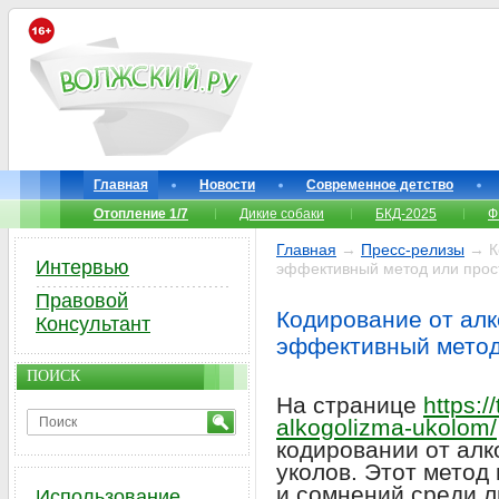
Главная
Новости
Современное детство
Отопление 1/7
Дикие собаки
БКД-2025
Ф
Главная
→
Пресс-релизы
→ Ко
Интервью
эффективный метод или про
Правовой
Кодирование от алк
Консультант
эффективный метод
ПОИСК
На странице
https:/
alkogolizma-ukolom/
кодировании от алк
уколов. Этот метод
и сомнений среди 
Использование