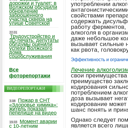
дорожки и туалет: в
употреблении алког
Волжском обсудили
антагонистическим
обновление
свойствами препара
заброшенного
участка сквера на
содержать дисульф
улице Советской
работу ферментов,
алкоголя в организм
22.01
Трудоустройство и
даже небольшое кол
3D-печать: депутаты
вызывает сильные 
облдумы оценили
успехи Волжского
как рвота, головок
дома
соцобслуживания
Эффективность и огранич
Лечение алкоголиз
Все
свои преимущества 
фоторепортажи
преимущество заклю
кодирования сильно
ВИДЕОРЕПОРТАЖИ
потреблением алког
доза вызывает нега
Пожар в СНТ
3.08
кодирование может
«Здоровье химика»:
житель показал
шанс понять и прин
пепелище на видео
Однако следует пом
Момент аварии
19.03
является всего лиш
с 10-летним