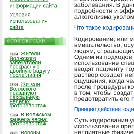
заболевания. В дан
информации сайта
подробности и эфф
Условия
алкоголизма уколом
использования
сайта
Что такое кодирован
Кодирование, или 
ФОТОРЕПОРТАЖИ
вмешательство, ос
людям, страдающим
Жители
14.04
Одним из подходов 
Волжского
использование спец
запечатлели
прекрасную
вводят пациенту по
двойную радугу
раствор создает н
после ливня
ощущения, когда че
Жители
13.04
после процедуры ко
Волжского
в том, чтобы созда
празднуют
пахсальную
предотвратить его 
неделю:
фоторепортаж
Принцип действия код
В Волжском
10.04
зацвела весна:
Суть кодирования у
фоторепортаж
использовании преп
неприятные физиче
Вороны,
24.01