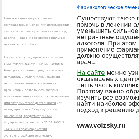
Фармакологическое лечен
Существуют также п
Пользуясь данным ресурсом вы
помочь в лечении а
соглашаетесь с
«Условиями использования
уменьшить сильное
сайта»
, в т.ч. даёте разрешение на сбор,
неприятные ощущен
анализ и хранение своих персональных
алкоголя. При этом
данных, в т.ч. cookies.
применение фармак
должно осуществля
На сайте могут содержаться ссылки на
врача.
СМИ, физлиц включённые Минюстом в
Реестр иностранных средств массовой
На сайте
можно узна
информации, выполняющих функции
оказываемых центро
лишь часть комплек
иностранного агента
, упоминания
Поэтому важно обра
организаций деятельность которых
изучить все возмож
приостановлена в связи с осуществлением
найти наиболее эф
ими экстремистской деятельности
или
подход к решению 
ликвидированных / запрещённых по
основаниям, предусмотренным
Федеральным законом от 25.07.2002 №
www.volzsky.ru
114-ФЗ «О противодействии
экстремистской деятельности»
.