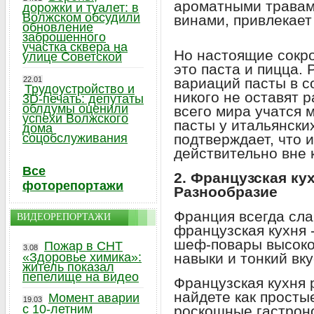
ароматными травам
дорожки и туалет: в
Волжском обсудили
винами, привлекае
обновление
заброшенного
участка сквера на
Но настоящие сокр
улице Советской
это паста и пицца.
22.01
вариаций пасты в с
Трудоустройство и
никого не оставят 
3D-печать: депутаты
облдумы оценили
всего мира учатся 
успехи Волжского
пасты у итальянски
дома
соцобслуживания
подтверждает, что 
действительно вне 
Все
2. Французская ку
фоторепортажи
Разнообразие
Франция всегда сла
ВИДЕОРЕПОРТАЖИ
французская кухня 
шеф-повары высоко
Пожар в СНТ
3.08
«Здоровье химика»:
навыки и тонкий вку
житель показал
пепелище на видео
Французская кухня 
найдете как просты
Момент аварии
19.03
с 10-летним
роскошные гастрон