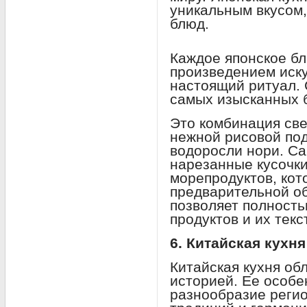
уникальным вкусом,
блюд.
Каждое японское б
произведением иску
настоящий ритуал.
самых изысканных б
Это комбинация св
нежной рисовой под
водоросли нори. С
нарезанные кусочк
морепродуктов, кот
предварительной об
позволяет полность
продуктов и их текс
6. Китайская кухн
Китайская кухня об
историей. Ее особе
разнообразие реги