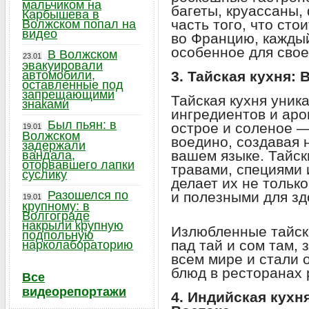
мальчиком на
багеты, круассаны,
Карбышева в
часть того, что сто
Волжском попал на
видео
во Францию, каждый
особенное для свое
В Волжском
23.01
эвакуировали
автомобили,
3. Тайская кухня:
оставленные под
запрещающими
Тайская кухня уник
знаками
ингредиентов и аро
Был пьян: в
острое и соленое —
19.01
Волжском
воедино, создавая
задержали
вашем языке. Тайс
вандала,
оторвавшего лапки
травами, специями 
суслику
делает их не тольк
Разошелся по
и полезными для зд
19.01
крупному: в
Волгограде
накрыли крупную
Излюбленные тайски
подпольную
пад тай и сом там,
нарколабораторию
всем мире и стали
блюд в ресторанах 
Все
видеорепортажи
4. Индийская кухн