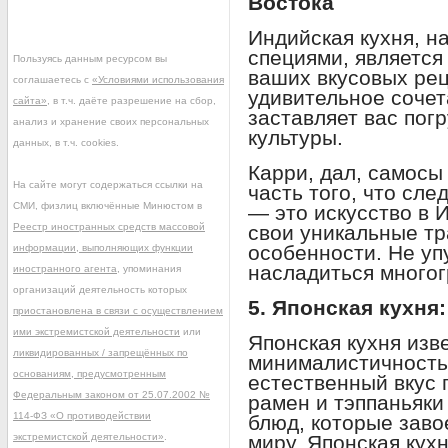
Востока
Индийская кухня, н
специями, является
Пользуясь данным ресурсом вы
ваших вкусовых ре
соглашаетесь с
«Условиями использования
удивительное сочет
сайта»
, в т.ч. даёте разрешение на сбор,
заставляет вас пог
анализ и хранение своих персональных
культуры.
данных, в т.ч. cookies.
Карри, дал, самосы
На сайте могут содержаться ссылки на
часть того, что сле
СМИ, физлиц включённые Минюстом в
— это искусство в 
Реестр иностранных средств массовой
свои уникальные тр
особенности. Не уп
информации, выполняющих функции
насладиться многог
иностранного агента
, упоминания
организаций деятельность которых
5. Японская кухня
приостановлена в связи с осуществлением
ими экстремистской деятельности
или
Японская кухня изв
ликвидированных / запрещённых по
минималистичность
основаниям, предусмотренным
естественный вкус 
Федеральным законом от 25.07.2002 №
рамен и тэппаньяки
114-ФЗ «О противодействии
блюд, которые заво
экстремистской деятельности»
.
миру. Японская кух