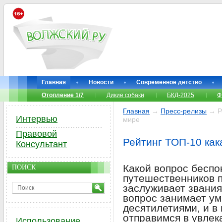
Главная
Новости
Современное детство
Отопление 1/7
Дикие собаки
БКД-2025
Ф
Главная
→
Пресс-релизы
→ Ре
Интервью
мире
Правовой
Рейтинг ТОП-10 как
Консультант
Какой вопрос беспо
ПОИСК
путешественников п
заслуживает звания
вопрос занимает ум
десятилетиями, и в 
отправимся в увлек
Использование