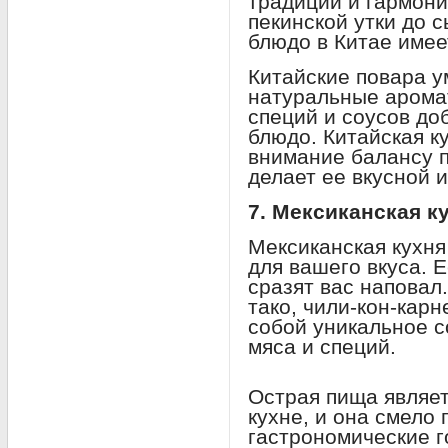
традиций и гармони
пекинской утки до 
блюдо в Китае имее
Китайские повара у
натуральные аромат
специй и соусов до
блюдо. Китайская к
внимание балансу п
делает ее вкусной и
7. Мексиканская к
Мексиканская кухня
для вашего вкуса. 
сразят вас наповал.
тако, чили-кон-кар
собой уникальное 
мяса и специй.
Острая пища являет
кухне, и она смело
гастрономические г