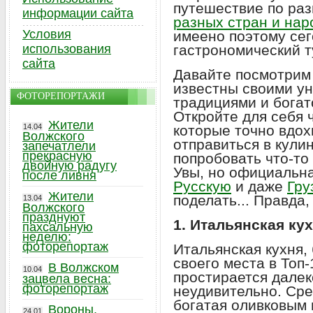
путешествие по ра
информации сайта
разных стран и нар
Условия
имеено поэтому сег
использования
гастрономический т
сайта
Давайте посмотрим 
известны своими у
ФОТОРЕПОРТАЖИ
традициями и богат
Откройте для себя 
Жители
14.04
которые точно вдох
Волжского
отправиться в кули
запечатлели
прекрасную
попробовать что-то
двойную радугу
Увы, но официальна
после ливня
Русскую
и даже
Гру
Жители
поделать... Правда, 
13.04
Волжского
празднуют
1. Итальянская ку
пахсальную
неделю:
фоторепортаж
Итальянская кухня,
своего места в Топ-
В Волжском
10.04
простирается далек
зацвела весна:
фоторепортаж
неудивительно. Ср
богатая оливковым
Вороны,
24.01