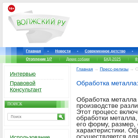
Главная
Новости
Современное детство
Отопление 1/7
Дикие собаки
БКД-2025
Ф
Главная
→
Пресс-релизы
→ Об
Интервью
Обработка металла:
Правовой
Консультант
Обработка металла 
ПОИСК
производстве разли
Этот процесс включ
обработки металла,
его форму, размер,
характеристики. Об
осуществляется для
Использование