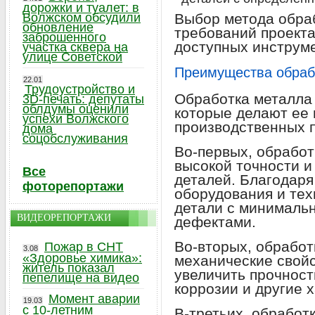
дорожки и туалет: в
Волжском обсудили
Выбор метода обраб
обновление
требований проекта
заброшенного
доступных инструме
участка сквера на
улице Советской
Преимущества обраб
22.01
Трудоустройство и
Обработка металла
3D-печать: депутаты
облдумы оценили
которые делают ее
успехи Волжского
производственных 
дома
соцобслуживания
Во-первых, обработ
высокой точности и
Все
деталей. Благодар
фоторепортажи
оборудования и тех
детали с минималь
ВИДЕОРЕПОРТАЖИ
дефектами.
Во-вторых, обработ
Пожар в СНТ
3.08
«Здоровье химика»:
механические свой
житель показал
увеличить прочность
пепелище на видео
коррозии и другие 
Момент аварии
19.03
с 10-летним
В-третьих, обработ