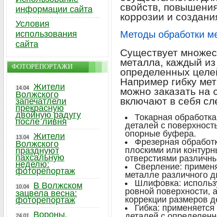
свойств, повышения
информации сайта
коррозии и создани
Условия
использования
Методы обработки м
сайта
Существует множес
металла, каждый из
ФОТОРЕПОРТАЖИ
определенных целей
Например гибку мет
Жители
14.04
можно заказать на 
Волжского
включают в себя с
запечатлели
прекрасную
двойную радугу
Токарная обработка
после ливня
деталей с поверхност
опорные буфера.
Жители
13.04
Фрезерная обработк
Волжского
плоскими или контурн
празднуют
пахсальную
отверстиями различны
неделю:
Сверление: применя
фоторепортаж
металле различного д
Шлифовка: использу
В Волжском
10.04
ровной поверхности, 
зацвела весна:
коррекции размеров д
фоторепортаж
Гибка: применяется
Вороны,
деталей с определенн
24.01