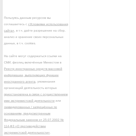
Пользуясь данным ресурсом вы
соглашаетесь с
«Условиями использования
сайта»
, в т.ч. даёте разрешение на сбор,
анализ и хранение своих персональных
данных, в т.ч. cookies.
На сайте могут содержаться ссылки на
СМИ, физлиц включённые Минюстом в
Реестр иностранных средств массовой
информации, выполняющих функции
иностранного агента
, упоминания
организаций деятельность которых
приостановлена в связи с осуществлением
ими экстремистской деятельности
или
ликвидированных / запрещённых по
основаниям, предусмотренным
Федеральным законом от 25.07.2002 №
114-ФЗ «О противодействии
экстремистской деятельности»
.