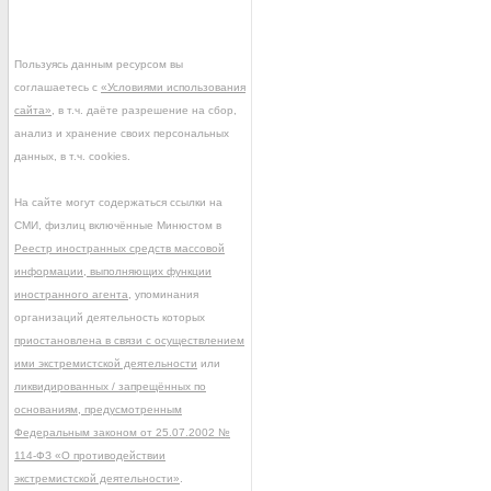
Пользуясь данным ресурсом вы
соглашаетесь с
«Условиями использования
сайта»
, в т.ч. даёте разрешение на сбор,
анализ и хранение своих персональных
данных, в т.ч. cookies.
На сайте могут содержаться ссылки на
СМИ, физлиц включённые Минюстом в
Реестр иностранных средств массовой
информации, выполняющих функции
иностранного агента
, упоминания
организаций деятельность которых
приостановлена в связи с осуществлением
ими экстремистской деятельности
или
ликвидированных / запрещённых по
основаниям, предусмотренным
Федеральным законом от 25.07.2002 №
114-ФЗ «О противодействии
экстремистской деятельности»
.