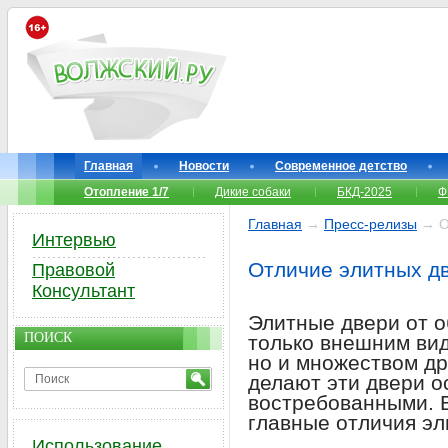
Главная
Новости
Современное детство
Отопление 1/7
Дикие собаки
БКД-2025
Ф
Главная
→
Пресс-релизы
→ От
Интервью
Отличие элитных дв
Правовой
Консультант
Элитные двери от 
ПОИСК
только внешним вид
но и множеством др
делают эти двери 
востребованными. 
главные отличия эл
Использование