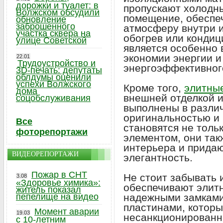
дорожки и туалет: в
пропускают холодны
Волжском обсудили
помещение, обеспе
обновление
заброшенного
атмосферу внутри 
участка сквера на
обогрев или кондиц
улице Советской
является особенно
экономии энергии и
22.01
Трудоустройство и
энергоэффективног
3D-печать: депутаты
облдумы оценили
успехи Волжского
Кроме того,
элитны
дома
внешней отделкой и
соцобслуживания
выполнены в разли
оригинальностью и
Все
становятся не тол
фоторепортажи
элементом, они та
интерьера и прида
ВИДЕОРЕПОРТАЖИ
элегантность.
Пожар в СНТ
Не стоит забывать 
3.08
«Здоровье химика»:
обеспечивают элит
житель показал
пепелище на видео
надежными замками
пластинами, котор
Момент аварии
19.03
несанкционированн
с 10-летним