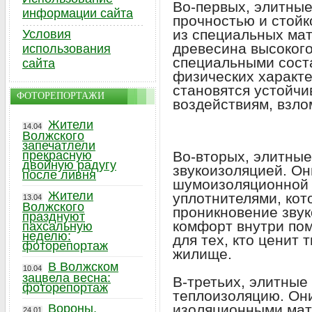
Во-первых, элитны
информации сайта
прочностью и стойк
из специальных мат
Условия
древесина высокого
использования
специальными сост
сайта
физических характе
становятся устойчи
ФОТОРЕПОРТАЖИ
воздействиям, взло
Жители
14.04
Волжского
запечатлели
прекрасную
Во-вторых, элитны
двойную радугу
звукоизоляцией. О
после ливня
шумоизоляционной 
Жители
уплотнителями, ко
13.04
Волжского
проникновение звук
празднуют
комфорт внутри по
пахсальную
неделю:
для тех, кто ценит
фоторепортаж
жилище.
В Волжском
10.04
зацвела весна:
В-третьих, элитны
фоторепортаж
теплоизоляцию. Он
Вороны,
изоляционными мат
24.01