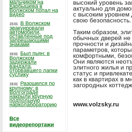
мальчиком на
высокий уровень з
Карбышева в
актуально для домо
Волжском попал на
с высоким уровнем 
видео
свою безопасность.
В Волжском
23.01
эвакуировали
Таким образом, эли
автомобили,
оставленные под
обычных дверей не 
запрещающими
прочности и дизайна
знаками
параметров, которы
Был пьян: в
19.01
комфортными, безо
Волжском
Они являются нео
задержали
вандала,
элитного жилья и 
оторвавшего лапки
статус и привлекат
суслику
как в квартирах в м
Разошелся по
загородных коттедж
19.01
крупному: в
Волгограде
накрыли крупную
подпольную
www.volzsky.ru
нарколабораторию
Все
видеорепортажи