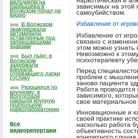
наркотическая и ал
мальчиком на
зависимых на этой 
Карбышева в
Волжском попал на
самоубийством.
видео
Избавление от игров
В Волжском
23.01
эвакуировали
автомобили,
Избавление от игр
оставленные под
связано с изменени
запрещающими
знаками
этом можно узнать
Невозможно к этому
Был пьян: в
19.01
психотерапевту уб
Волжском
задержали
вандала,
Перед специалисто
оторвавшего лапки
проблем с мышлени
суслику
заново пациента зд
Разошелся по
Работа проводится 
19.01
крупному: в
зависимого, которы
Волгограде
накрыли крупную
свое материальное
подпольную
нарколабораторию
Инновационные и к
своей практике исп
Все
насколько работа б
видеорепортажи
объективность сост
конкретного случа