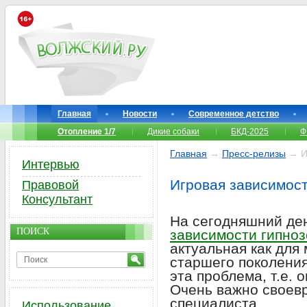
Главная
Новости
Современное детство
Отопление 1/7
Дикие собаки
БКД-2025
Ф
Главная
→
Пресс-релизы
→ Иг
Интервью
Игровая зависимост
Правовой
Консультант
На сегодняшний де
ПОИСК
зависимости гипно
актуальная как для 
старшего поколения
эта проблема, т.е. 
Очень важно своев
специалиста.
Использование