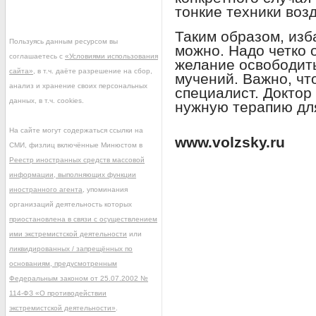
тонкие техники воз
Таким образом, изб
Пользуясь данным ресурсом вы
можно. Надо четко 
соглашаетесь с
«Условиями использования
желание освободить
сайта»
, в т.ч. даёте разрешение на сбор,
мучений. Важно, чт
анализ и хранение своих персональных
специалист. Доктор
данных, в т.ч. cookies.
нужную терапию для
На сайте могут содержаться ссылки на
www.volzsky.ru
СМИ, физлиц включённые Минюстом в
Реестр иностранных средств массовой
информации, выполняющих функции
иностранного агента
, упоминания
организаций деятельность которых
приостановлена в связи с осуществлением
ими экстремистской деятельности
или
ликвидированных / запрещённых по
основаниям, предусмотренным
Федеральным законом от 25.07.2002 №
114-ФЗ «О противодействии
экстремистской деятельности»
.