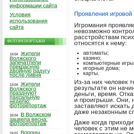
информации сайта
Проявления игровой
Условия
использования
Игромания проявляе
сайта
невозможно контрол
расстройствам псих
ФОТОРЕПОРТАЖИ
относятся к нему:
автоматы;
Жители
14.04
казино;
Волжского
запечатлели
компьютерные игры
прекрасную
игорные дома;
двойную радугу
карты.
после ливня
Из-за них человек т
Жители
13.04
результате он начи
Волжского
празднуют
деньги, время. Отк
пахсальную
и проигрыши. Они, 
неделю:
заставляют искать 
фоторепортаж
даже незаконным с
В Волжском
10.04
зацвела весна:
Даже когда приходи
фоторепортаж
человек с этим не 
Вороны,
24.01