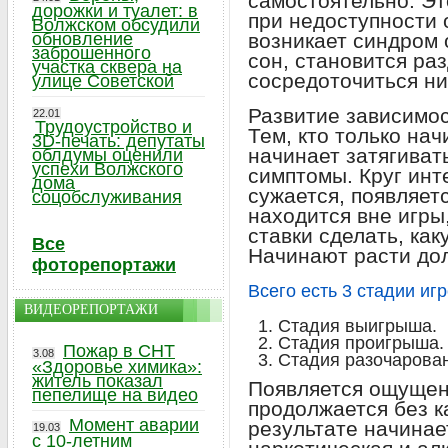
самостоятельно. Эт
дорожки и туалет: в
при недоступности 
Волжском обсудили
обновление
возникает синдром 
заброшенного
сон, становится ра
участка сквера на
сосредоточиться ни 
улице Советской
Развитие зависимос
22.01
Трудоустройство и
Тем, кто только нач
3D-печать: депутаты
начинает затягиват
облдумы оценили
успехи Волжского
симптомы. Круг инт
дома
сужается, появляетс
соцобслуживания
находится вне игры,
ставки сделать, ка
Все
Начинают расти дол
фоторепортажи
Всего есть 3 стадии иг
ВИДЕОРЕПОРТАЖИ
Стадия выигрыша.
Стадия проигрыша.
Пожар в СНТ
3.08
Стадия разочарова
«Здоровье химика»:
житель показал
Появляется ощущен
пепелище на видео
продолжается без к
Момент аварии
результате начинае
19.03
с 10-летним