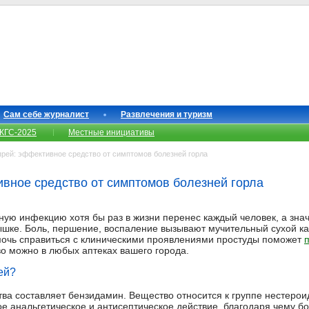
Сам себе журналист
Развлечения и туризм
КГС-2025
Местные инициативы
рей: эффективное средство от симптомов болезней горла
вное средство от симптомов болезней горла
ую инфекцию хотя бы раз в жизни перенес каждый человек, а зна
шке. Боль, першение, воспаление вызывают мучительный сухой к
мочь справиться с клиническими проявлениями простуды поможет
во можно в любых аптеках вашего города.
ей?
тва составляет бензидамин. Вещество относится к группе нестеро
е анальгетическое и антисептическое действие, благодаря чему бо