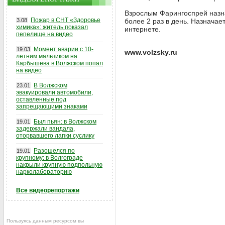
Взрослым Фарингоспрей назнач
Пожар в СНТ «Здоровье
3.08
более 2 раз в день. Назначает
химика»: житель показал
интернете.
пепелище на видео
Момент аварии с 10-
19.03
www.volzsky.ru
летним мальчиком на
Карбышева в Волжском попал
на видео
В Волжском
23.01
эвакуировали автомобили,
оставленные под
запрещающими знаками
Был пьян: в Волжском
19.01
задержали вандала,
оторвавшего лапки суслику
Разошелся по
19.01
крупному: в Волгограде
накрыли крупную подпольную
нарколабораторию
Все видеорепортажи
Пользуясь данным ресурсом вы