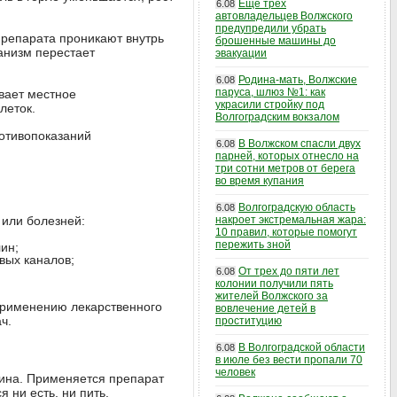
Еще трех
6.08
автовладельцев Волжского
предупредили убрать
репарата проникают внутрь
брошенные машины до
ганизм перестает
эвакуации
Родина-мать, Волжские
6.08
паруса, шлюз №1: как
ывает местное
украсили стройку под
леток.
Волгоградским вокзалом
отивопоказаний
В Волжском спасли двух
6.08
парней, которых отнесло на
три сотни метров от берега
во время купания
Волгоградскую область
6.08
или болезней:
накроет экстремальная жара:
10 правил, которые помогут
пережить зной
ин;
вых каналов;
От трех до пяти лет
6.08
колонии получили пять
жителей Волжского за
 применению лекарственного
вовлечение детей в
ч.
проституцию
В Волгоградской области
6.08
в июле без вести пропали 70
человек
мина. Применяется препарат
 ни есть, ни пить.