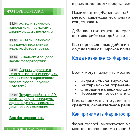
и размножение микроорганиз
ФОТОРЕПОРТАЖИ
Помимо этого, Фарингоспрей
клеток, повреждая их структу
существовать.
Жители Волжского
14.04
запечатлели прекрасную
Действие лекарственного сред
двойную радугу после ливня
противогрибковое действие: 
Жители Волжского
13.04
Все перечисленные действия
празднуют пахсальную
неделю: фоторепортаж
обусловливают широкое прим
В Волжском зацвела
10.04
Когда назначается Фаринг
весна: фоторепортаж
Вороны, дорожки и
24.01
Врачи могут назначить мест
туалет: в Волжском обсудили
обновление заброшенного
Инфекционное вирусное 
участка сквера на улице
Бактериальное поражение
Советской
Операции на верхних дых
Поражение полости рта Ca
Трудоустройство и 3D-
22.01
печать: депутаты облдумы
Важно понимать, что даже пр
оценили успехи Волжского
средства, окончательное реш
дома соцобслуживания
Как принимать Фарингосп
Все фоторепортажи
Фарингоспрей выпускается в 
местно, после приема пищи. В
ВИДЕОРЕПОРТАЖИ