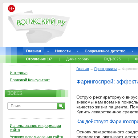
Главная
Новости
Современное детство
Отопление 1/7
Дикие собаки
БКД-2025
Ф
Главная
→
Пресс-релизы
→ Фарингосп
Интервью
Правовой Консультант
Фарингоспрей: эффекти
ПОИСК
Острую респираторную вирусн
знакомы нам всем не понаслы
качество жизни пациента. По
Купить лекарственное средст
Как действует Фарингоспр
Использование информации
сайта
Основу лекарственного средс
препаратов, оказывает местно
Условия использования сайта