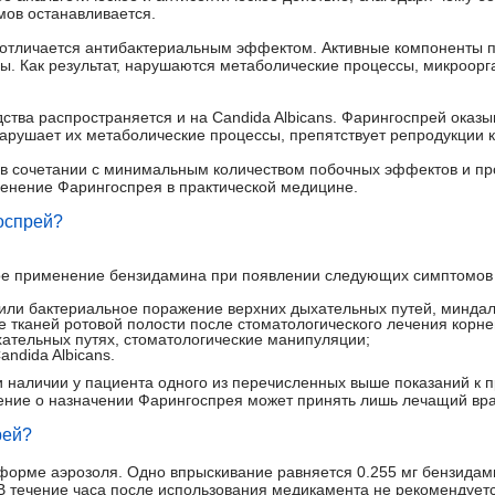
мов останавливается.
 отличается антибактериальным эффектом. Активные компоненты п
ры. Как результат, нарушаются метаболические процессы, микроор
ства распространяется и на Candida Albicans. Фарингоспрей оказ
нарушает их метаболические процессы, препятствует репродукции к
 в сочетании с минимальным количеством побочных эффектов и пр
енение Фарингоспрея в практической медицине.
оспрей?
ное применение бензидамина при появлении следующих симптомов 
или бактериальное поражение верхних дыхательных путей, миндал
 тканей ротовой полости после стоматологического лечения корне
ательных путях, стоматологические манипуляции;
ndida Albicans.
и наличии у пациента одного из перечисленных выше показаний к
ение о назначении Фарингоспрея может принять лишь лечащий вра
рей?
форме аэрозоля. Одно впрыскивание равняется 0.255 мг бензида
 течение часа после использования медикамента не рекомендуется