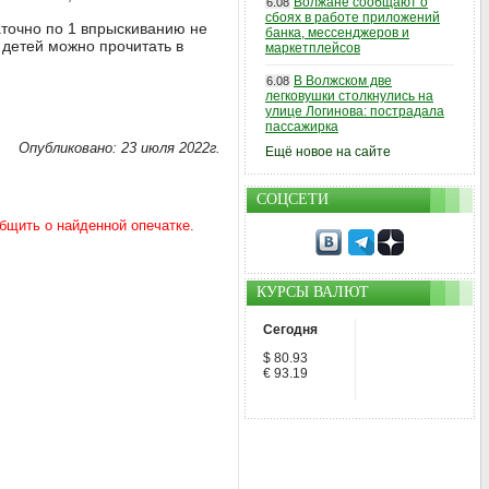
Волжане сообщают о
6.08
сбоях в работе приложений
аточно по 1 впрыскиванию не
банка, мессенджеров и
 детей можно прочитать в
маркетплейсов
В Волжском две
6.08
легковушки столкнулись на
улице Логинова: пострадала
пассажирка
Опубликовано: 23 июля 2022г.
Ещё новое на сайте
СОЦСЕТИ
КУРСЫ ВАЛЮТ
Сегодня
$ 80.93
€ 93.19