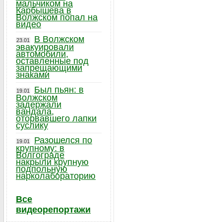
мальчиком на
Карбышева в
Волжском попал на
видео
В Волжском
23.01
эвакуировали
автомобили,
оставленные под
запрещающими
знаками
Был пьян: в
19.01
Волжском
задержали
вандала,
оторвавшего лапки
суслику
Разошелся по
19.01
крупному: в
Волгограде
накрыли крупную
подпольную
нарколабораторию
Все
видеорепортажи