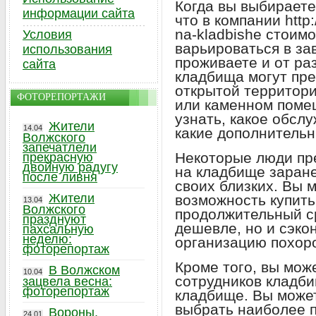
Когда вы выбираете
информации сайта
что в компании http://
na-kladbishe стоим
Условия
варьироваться в за
использования
проживаете и от р
сайта
кладбища могут пре
открытой территори
ФОТОРЕПОРТАЖИ
или каменном поме
узнать, какое обслу
Жители
14.04
какие дополнительн
Волжского
запечатлели
Некоторые люди пр
прекрасную
двойную радугу
на кладбище заране
после ливня
своих близких. Вы 
Жители
возможность купить
13.04
Волжского
продолжительный ср
празднуют
дешевле, но и сэко
пахсальную
неделю:
организацию похор
фоторепортаж
Кроме того, вы мож
В Волжском
10.04
сотрудников кладби
зацвела весна:
фоторепортаж
кладбище. Вы может
выбрать наиболее 
Вороны,
24.01