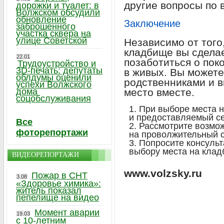
другие вопросы по 
дорожки и туалет: в
Волжском обсудили
обновление
Заключение
заброшенного
участка сквера на
улице Советской
Независимо от того
кладбище вы сделае
22.01
позаботиться о пок
Трудоустройство и
3D-печать: депутаты
в живых. Вы можете
облдумы оценили
родственниками и 
успехи Волжского
дома
место вместе.
соцобслуживания
При выборе места н
и предоставляемый се
Все
Рассмотрите возмож
фоторепортажи
на проволжительный с
Попросите консульт
выбору места на клад
ВИДЕОРЕПОРТАЖИ
www.volzsky.ru
Пожар в СНТ
3.08
«Здоровье химика»:
житель показал
пепелище на видео
Момент аварии
19.03
с 10-летним