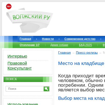
Главная
Новости
Современное детство
Отопление 1/7
Дикие собаки
БКД-2025
Ф
Главная
→
Пресс-релизы
→ М
Интервью
Место на кладбище
Правовой
Консультант
Когда приходит вре
ПОИСК
человеком, обычно 
погребении. Одним 
является выбор мес
Выбор места на кла
Использование