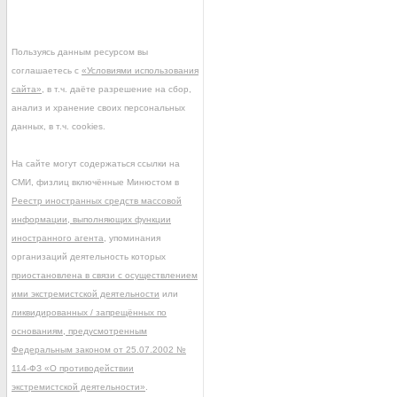
Пользуясь данным ресурсом вы
соглашаетесь с
«Условиями использования
сайта»
, в т.ч. даёте разрешение на сбор,
анализ и хранение своих персональных
данных, в т.ч. cookies.
На сайте могут содержаться ссылки на
СМИ, физлиц включённые Минюстом в
Реестр иностранных средств массовой
информации, выполняющих функции
иностранного агента
, упоминания
организаций деятельность которых
приостановлена в связи с осуществлением
ими экстремистской деятельности
или
ликвидированных / запрещённых по
основаниям, предусмотренным
Федеральным законом от 25.07.2002 №
114-ФЗ «О противодействии
экстремистской деятельности»
.