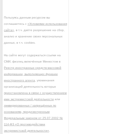
Пользуясь данным ресурсом вы
соглашаетесь с
«Условиями использования
сайта»
, в т.ч. даёте разрешение на сбор,
анализ и хранение своих персональных
данных, в т.ч. cookies.
На сайте могут содержаться ссылки на
СМИ, физлиц включённые Минюстом в
Реестр иностранных средств массовой
информации, выполняющих функции
иностранного агента
, упоминания
организаций деятельность которых
приостановлена в связи с осуществлением
ими экстремистской деятельности
или
ликвидированных / запрещённых по
основаниям, предусмотренным
Федеральным законом от 25.07.2002 №
114-ФЗ «О противодействии
экстремистской деятельности»
.