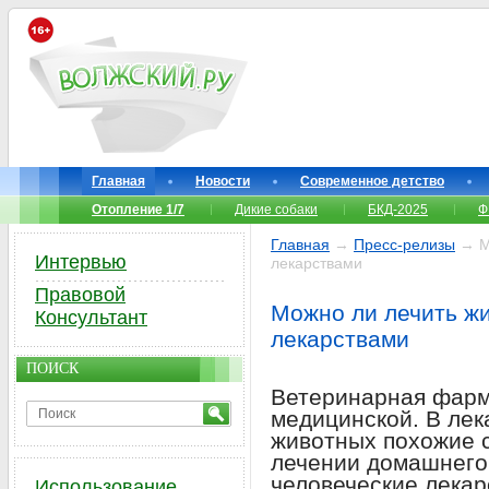
Главная
Новости
Современное детство
Отопление 1/7
Дикие собаки
БКД-2025
Ф
Главная
→
Пресс-релизы
→ Мо
Интервью
лекарствами
Правовой
Можно ли лечить ж
Консультант
лекарствами
ПОИСК
Ветеринарная фарм
медицинской. В лек
животных похожие с
лечении домашнего
человеческие лекар
Использование