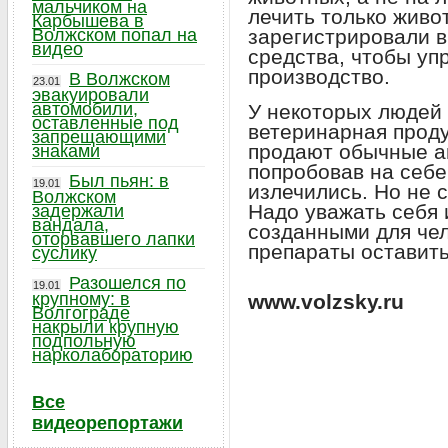
мальчиком на
лечить только живо
Карбышева в
Волжском попал на
зарегистрировали в
видео
средства, чтобы уп
производство.
В Волжском
23.01
эвакуировали
автомобили,
У некоторых людей
оставленные под
ветеринарная продук
запрещающими
продают обычные а
знаками
попробовав на себе
Был пьян: в
19.01
излечились. Но не 
Волжском
Надо уважать себя 
задержали
вандала,
созданными для чел
оторвавшего лапки
препараты оставить
суслику
Разошелся по
19.01
крупному: в
www.volzsky.ru
Волгограде
накрыли крупную
подпольную
нарколабораторию
Все
видеорепортажи