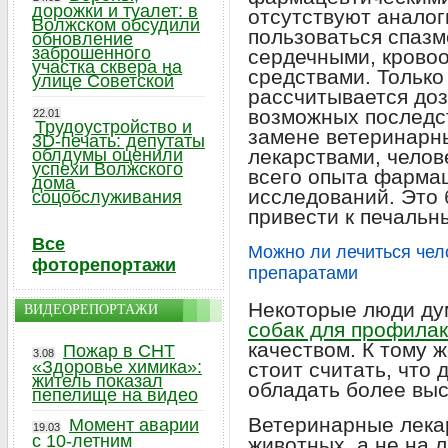
дорожки и туалет: в
отсутствуют аналог
Волжском обсудили
пользоваться спазм
обновление
заброшенного
сердечными, крово
участка сквера на
средствами. Только
улице Советской
рассчитывается доз
возможных последс
22.01
Трудоустройство и
замене ветеринарн
3D-печать: депутаты
облдумы оценили
лекарствами, челов
успехи Волжского
всего опыта фарма
дома
исследований. Это 
соцобслуживания
привести к печальн
Все
Можно ли лечиться чел
фоторепортажи
препаратами
Некоторые люди ду
ВИДЕОРЕПОРТАЖИ
собак для профилак
качеством. К тому 
Пожар в СНТ
3.08
«Здоровье химика»:
стоит считать, что
житель показал
обладать более выс
пепелище на видео
Ветеринарные лека
Момент аварии
19.03
с 10-летним
животных, а не на 