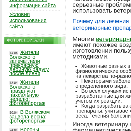
серьезные проблем
информации сайта
использовать вете
Условия
использования
Почему для лечения
сайта
ветеринарные препа
Многие
ветеринарн
ФОТОРЕПОРТАЖИ
имеют похожее возд
изготовлении поль
Жители
14.04
методиками.
Волжского
запечатлели
прекрасную
Животные разных в
двойную радугу
физиологические особ
после ливня
на лекарства по-разно
Некоторыми заболе
Жители
13.04
определенного вида.
Волжского
празднуют
Во всех случаях ис
пахсальную
разработанные для жи
неделю:
учетом их реакции.
фоторепортаж
Когда разрабатыва
препараты, учитываетс
В Волжском
10.04
веса, течения болезни
зацвела весна:
фоторепортаж
Иногда ветеринару 
Вороны,
фармацевтическими 
24.01