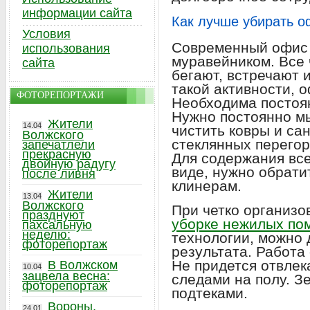
информации сайта
Как лучше убирать о
Условия
Современный офис 
использования
муравейником. Все 
сайта
бегают, встречают 
такой активности, 
ФОТОРЕПОРТАЖИ
Необходима посто
Нужно постоянно мы
Жители
14.04
чистить ковры и са
Волжского
стеклянных перегор
запечатлели
прекрасную
Для содержания вс
двойную радугу
виде, нужно обрат
после ливня
клинерам.
Жители
13.04
Волжского
При четко организ
празднуют
уборке нежилых по
пахсальную
неделю:
технологии, можно 
фоторепортаж
результата. Работа
Не придется отвлек
В Волжском
10.04
зацвела весна:
следами на полу. Зе
фоторепортаж
подтеками.
Вороны,
24.01