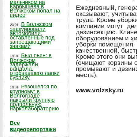
мальчиком на
Карбышева в
Ежедневный, генер
Волжском попал на
оказывают, учитыва
видео
труда. Кроме уборк
В Волжском
компании могут де
23.01
эвакуировали
дезинсекцию. Клин
автомобили,
оставленные под
оборудованием и х
запрещающими
уборки помещения, 
знаками
качественной, быст
Был пьян: в
Кроме этого они в
19.01
Волжском
(очищают корзины о
задержали
промывают и дезин
вандала,
оторвавшего лапки
места).
суслику
Разошелся по
19.01
www.volzsky.ru
крупному: в
Волгограде
накрыли крупную
подпольную
нарколабораторию
Все
видеорепортажи