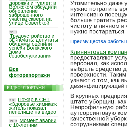
Утомительно даже у
дорожки и туалет: в
Волжском обсудили
нужно потратить вр
обновление
интенсивно посеща
заброшенного
участка сквера на
больше тратить ре
улице Советской
чистоту в личном 
нужно постараться.
22.01
Трудоустройство и
3D-печать: депутаты
Преимущества работы 
облдумы оценили
успехи Волжского
Клининговая компан
дома
соцобслуживания
предоставляют услу
персонал, как испо
выбрать средство 
Все
поверхности. Таким
фоторепортажи
узнают о том, как 
дезинфицирующей п
ВИДЕОРЕПОРТАЖИ
В крупных предприя
Пожар в СНТ
штате уборщиц, как
3.08
«Здоровье химика»:
Непрофильную рабо
житель показал
пепелище на видео
аутсорсинговую ко
качественной уборк
Момент аварии
19.03
сотрудниками спец
с 10-летним