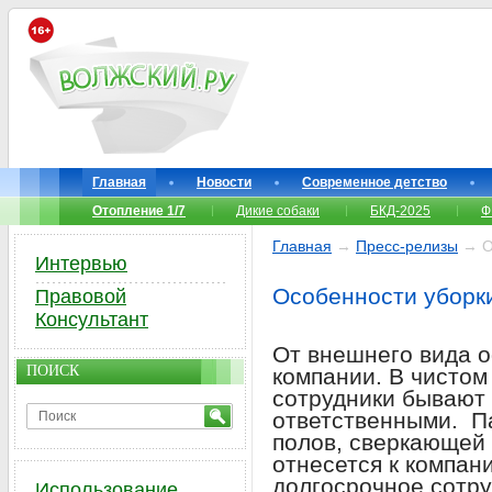
Главная
Новости
Современное детство
Отопление 1/7
Дикие собаки
БКД-2025
Ф
Главная
→
Пресс-релизы
→ О
Интервью
Особенности уборк
Правовой
Консультант
От внешнего вида о
ПОИСК
компании. В чисто
сотрудники бывают
ответственными. П
полов, сверкающей
отнесется к компан
долгосрочное сотру
Использование