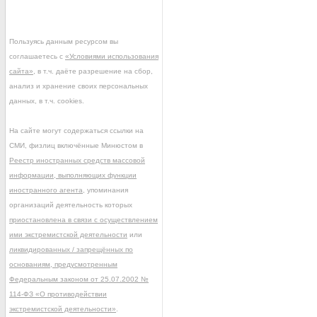
Пользуясь данным ресурсом вы
соглашаетесь с
«Условиями использования
сайта»
, в т.ч. даёте разрешение на сбор,
анализ и хранение своих персональных
данных, в т.ч. cookies.
На сайте могут содержаться ссылки на
СМИ, физлиц включённые Минюстом в
Реестр иностранных средств массовой
информации, выполняющих функции
иностранного агента
, упоминания
организаций деятельность которых
приостановлена в связи с осуществлением
ими экстремистской деятельности
или
ликвидированных / запрещённых по
основаниям, предусмотренным
Федеральным законом от 25.07.2002 №
114-ФЗ «О противодействии
экстремистской деятельности»
.