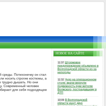
НОВОЕ НА САЙТЕ
Штормовое
11:37
предупреждение объявлено в
Волгоградской области из-за
непогоды
й среды. Потихонечку он стал
ли носить строгие костюмы, а
Чудо на операционном
11:32
 трудно дышать. Но они
столе: врачи вернули
ду. Современный человек
подвижность руки жителю
ыбирает для себя подходящее
Волжского, пострадавшему в
ДТП
В Волгоградской
10:09
области ищут двух