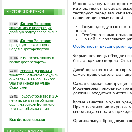
Можно заглянуть в интернет
изготавливают по самым высо
ФОТОРЕПОРТАЖИ
тестируют, перед тем как шит
ношении дешевых вещей.
Жители Волжского
14.04
Такую одежду шьют не то
запечатлели прекрасную
швов.
двойную радугу после ливня
Особенно внимательно по
На ней не появляются ржа
Жители Волжского
13.04
празднуют пахсальную
Особенности дизайнерской о
неделю: фоторепортаж
Фирменная вещь обладает выс
В Волжском зацвела
10.04
бывает кривого подола. От ка
весна: фоторепортаж
Дизайнеры тратят много врем
Вороны, дорожки и
24.01
самые привлекательные напра
туалет: в Волжском обсудили
обновление заброшенного
Самая сложная конструкция п
участка сквера на улице
Советской
Модельерам приходится трати
должны находиться в четко н
Трудоустройство и 3D-
22.01
печать: депутаты облдумы
Кроме качества, модная одеж
оценили успехи Волжского
При отслеживании мировых м
дома соцобслуживания
своей актуальности с приходо
Все фоторепортажи
Оригинальную брендовую вещь
ВИДЕОРЕПОРТАЖИ