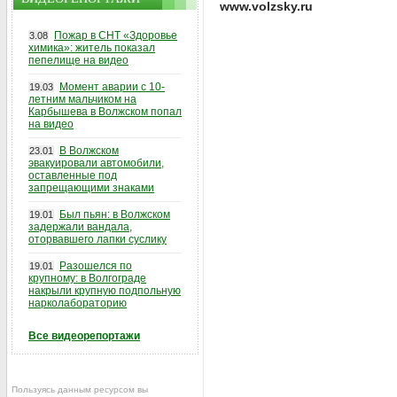
www.volzsky.ru
Пожар в СНТ «Здоровье
3.08
химика»: житель показал
пепелище на видео
Момент аварии с 10-
19.03
летним мальчиком на
Карбышева в Волжском попал
на видео
В Волжском
23.01
эвакуировали автомобили,
оставленные под
запрещающими знаками
Был пьян: в Волжском
19.01
задержали вандала,
оторвавшего лапки суслику
Разошелся по
19.01
крупному: в Волгограде
накрыли крупную подпольную
нарколабораторию
Все видеорепортажи
Пользуясь данным ресурсом вы