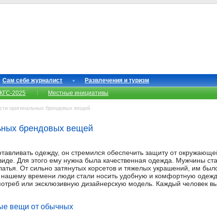
Сам себе журналист
Развлечения и туризм
КГС-2025
Местные инициативы
ти оригинальных брендовых вещей
ьных брендовых вещей
готавливать одежду, он стремился обеспечить защиту от окружающе
виде. Для этого ему нужна была качественная одежда. Мужчины ста
ья. От сильно затянутых корсетов и тяжелых украшений, им было
к нашему времени люди стали носить удобную и комфортную одеж
отреб или эксклюзивную дизайнерскую модель. Каждый человек в
ые вещи от обычных