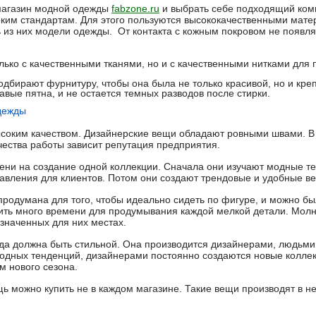
-магазин модной одежды
fabzone.ru
и выбрать себе подходящий ком
ким стандартам. Для этого пользуются высококачественными мате
ь из них модели одежды. От контакта с кожным покровом не появля
лько с качественными тканями, но и с качественными нитками для
дбирают фурнитуру, чтобы она была не только красивой, но и креп
вые пятна, и не остается темных разводов после стирки.
дежды
оким качеством. Дизайнерские вещи обладают ровными швами. В н
чества работы зависит репутация предприятия.
ени на создание одной коллекции. Сначала они изучают модные т
вления для клиентов. Потом они создают трендовые и удобные в
родумана для того, чтобы идеально сидеть по фигуре, и можно бы
ть много времени для продумывания каждой мелкой детали. Молни
азначенных для них местах.
да должна быть стильной. Она производится дизайнерами, людьм
одных тенденций, дизайнерами постоянно создаются новые колле
м нового сезона.
 можно купить не в каждом магазине. Такие вещи производят в н