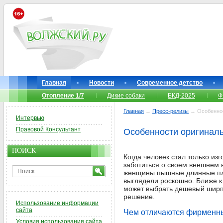
Главная
Новости
Современное детство
Отопление 1/7
Дикие собаки
БКД-2025
Ф
Главная
→
Пресс-релизы
→ Особеннос
Интервью
Правовой Консультант
Особенности оригинал
ПОИСК
Когда человек стал только из
заботиться о своем внешнем 
женщины пышные длинные плат
выглядели роскошно. Ближе 
может выбрать дешевый ширп
решение.
Использование информации
сайта
Чем отличаются фирменн
Условия использования сайта