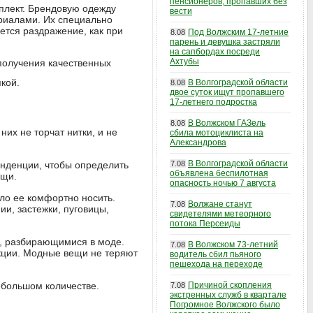
пенсионеров, пропавших без
плект. Брендовую одежду
вести
риалами. Их специально
ется раздражение, как при
Под Волжским 17-летние
8.08
парень и девушка застряли
на сапбордах посреди
Ахтубы
 получения качественных
кой.
В Волгоградской области
8.08
двое суток ищут пропавшего
17-летнего подростка
В Волжском ГАЗель
8.08
их не торчат нитки, и не
сбила мотоциклиста на
Александрова
В Волгоградской области
енденции, чтобы определить
7.08
объявлена беспилотная
ещи.
опасность ночью 7 августа
ло ее комфортно носить.
Волжане станут
7.08
и, застежки, пуговицы,
свидетелями метеорного
потока Персеиды
и, разбирающимися в моде.
В Волжском 73-летний
7.08
кции. Модные вещи не теряют
водитель сбил пьяного
пешехода на переходе
ебольшом количестве.
Причиной скопления
7.08
экстренных служб в квартале
Погромное Волжского было