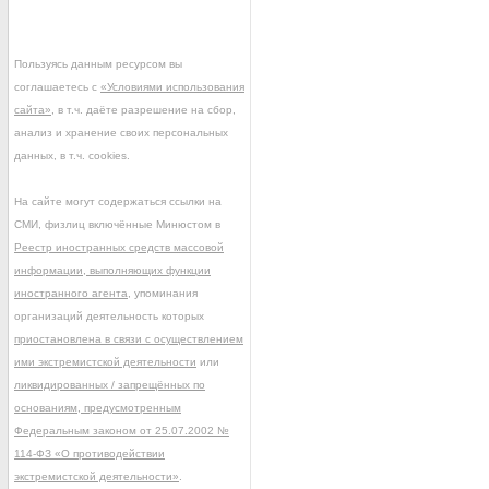
Пользуясь данным ресурсом вы
соглашаетесь с
«Условиями использования
сайта»
, в т.ч. даёте разрешение на сбор,
анализ и хранение своих персональных
данных, в т.ч. cookies.
На сайте могут содержаться ссылки на
СМИ, физлиц включённые Минюстом в
Реестр иностранных средств массовой
информации, выполняющих функции
иностранного агента
, упоминания
организаций деятельность которых
приостановлена в связи с осуществлением
ими экстремистской деятельности
или
ликвидированных / запрещённых по
основаниям, предусмотренным
Федеральным законом от 25.07.2002 №
114-ФЗ «О противодействии
экстремистской деятельности»
.