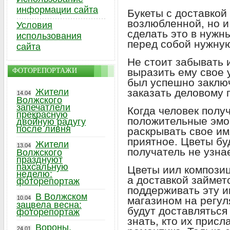
информации сайта
Букеты с доставкой
возлюбленной, но и
Условия
сделать это в нужн
использования
перед собой нужную
сайта
Не стоит забывать 
выразить ему свое у
ФОТОРЕПОРТАЖИ
был успешно заключ
Жители
заказать деловому 
14.04
Волжского
запечатлели
Когда человек полу
прекрасную
положительные эмо
двойную радугу
после ливня
раскрывать свое им
приятное. Цветы бу
Жители
13.04
получатель не узнае
Волжского
празднуют
пахсальную
Цветы иил композиц
неделю:
а доставкой займет
фоторепортаж
поддерживать эту и
В Волжском
10.04
магазином на регул
зацвела весна:
будут доставляться 
фоторепортаж
знать, кто их присл
Вороны,
24.01