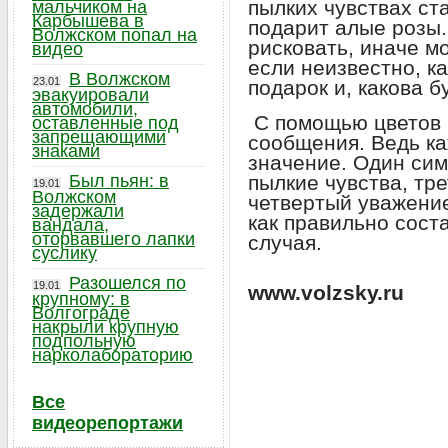
пылких чувствах ста
мальчиком на
Карбышева в
подарит алые розы.
Волжском попал на
рисковать, иначе м
видео
если неизвестно, к
В Волжском
23.01
подарок и, какова б
эвакуировали
автомобили,
С помощью цветов 
оставленные под
запрещающими
сообщения. Ведь ка
знаками
значение. Один сим
Был пьян: в
пылкие чувства, тр
19.01
Волжском
четвертый уважени
задержали
как правильно соста
вандала,
оторвавшего лапки
случая.
суслику
Разошелся по
19.01
www.volzsky.ru
крупному: в
Волгограде
накрыли крупную
подпольную
нарколабораторию
Все
видеорепортажи