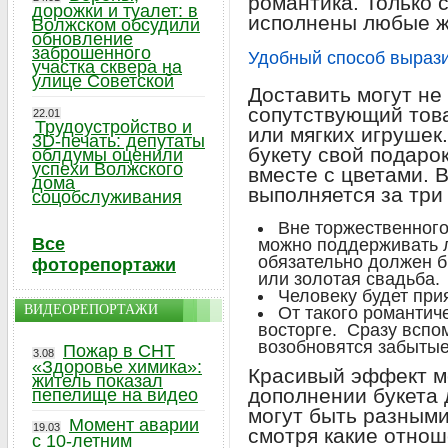
романтика. Только 
дорожки и туалет: в
исполнены любые ж
Волжском обсудили
обновление
заброшенного
Удобный способ вырази
участка сквера на
улице Советской
Доставить могут не 
сопутствующий това
22.01
Трудоустройство и
или мягких игрушек
3D-печать: депутаты
букету свой подарок
облдумы оценили
успехи Волжского
вместе с цветами. 
дома
выполняется за три
соцобслуживания
Вне торжественного
Все
можно поддерживать 
обязательно должен б
фоторепортажи
или золотая свадьба.
Человеку будет при
ВИДЕОРЕПОРТАЖИ
От такого романтич
восторге. Сразу вспом
возобновятся забытые
Пожар в СНТ
3.08
«Здоровье химика»:
Красивый эффект м
житель показал
дополнении букета
пепелище на видео
могут быть разными
Момент аварии
19.03
смотря какие отнош
с 10-летним