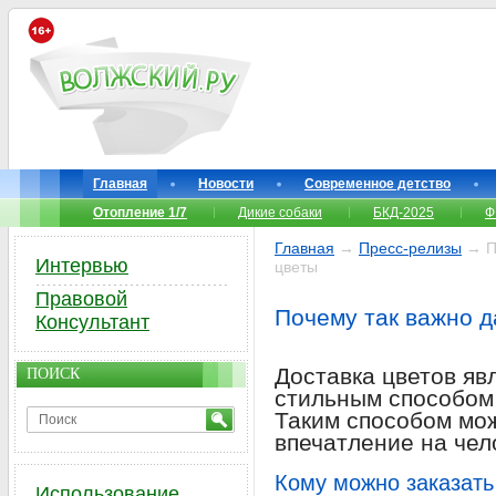
Главная
Новости
Современное детство
Отопление 1/7
Дикие собаки
БКД-2025
Ф
Главная
→
Пресс-релизы
→ По
Интервью
цветы
Правовой
Почему так важно д
Консультант
Доставка цветов яв
ПОИСК
стильным способом 
Таким способом мо
впечатление на чел
Кому можно заказать
Использование