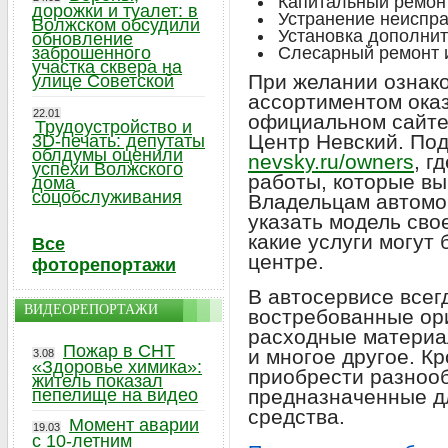
Капитальный ремонт
дорожки и туалет: в
Устранение неиспра
Волжском обсудили
Установка дополни
обновление
заброшенного
Слесарный ремонт и
участка сквера на
При желании ознако
улице Советской
ассортиментом ока
22.01
официальном сайте
Трудоустройство и
Центр Невский. По
3D-печать: депутаты
облдумы оценили
nevsky.ru/owners
, г
успехи Волжского
работы, которые в
дома
соцобслуживания
Владельцам автомо
указать модель сво
какие услуги могут
Все
центре.
фоторепортажи
В автосервисе всег
ВИДЕОРЕПОРТАЖИ
востребованные ори
расходные материа
Пожар в СНТ
и многое другое. Кр
3.08
«Здоровье химика»:
приобрести разноо
житель показал
пепелище на видео
предназначенные д
средства.
Момент аварии
19.03
с 10-летним