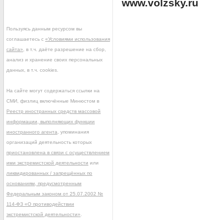
www.volzsky.ru
Пользуясь данным ресурсом вы
соглашаетесь с
«Условиями использования
сайта»
, в т.ч. даёте разрешение на сбор,
анализ и хранение своих персональных
данных, в т.ч. cookies.
На сайте могут содержаться ссылки на
СМИ, физлиц включённые Минюстом в
Реестр иностранных средств массовой
информации, выполняющих функции
иностранного агента
, упоминания
организаций деятельность которых
приостановлена в связи с осуществлением
ими экстремистской деятельности
или
ликвидированных / запрещённых по
основаниям, предусмотренным
Федеральным законом от 25.07.2002 №
114-ФЗ «О противодействии
экстремистской деятельности»
.