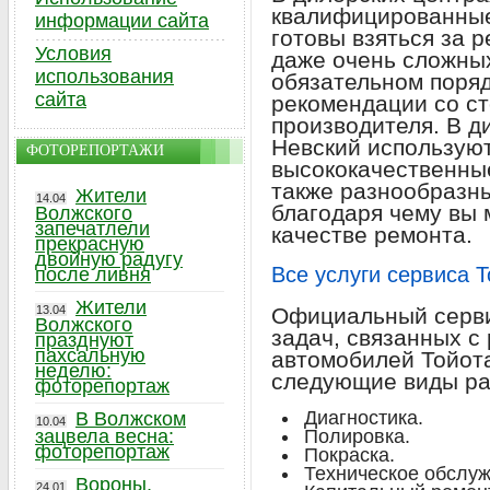
квалифицированные
информации сайта
готовы взяться за 
Условия
даже очень сложных
использования
обязательном поря
сайта
рекомендации со с
производителя. В д
Невский использую
ФОТОРЕПОРТАЖИ
высококачественные
также разнообразн
Жители
14.04
благодаря чему вы 
Волжского
запечатлели
качестве ремонта.
прекрасную
двойную радугу
Все услуги сервиса 
после ливня
Жители
13.04
Официальный серви
Волжского
задач, связанных с
празднуют
пахсальную
автомобилей Тойота
неделю:
следующие виды ра
фоторепортаж
Диагностика.
В Волжском
10.04
зацвела весна:
Полировка.
фоторепортаж
Покраска.
Техническое обслуж
Вороны,
24.01