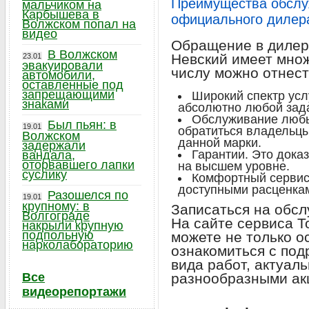
Преимущества обслуж
мальчиком на
Карбышева в
официального дилер
Волжском попал на
видео
Обращение в дилер
В Волжском
Невский имеет множ
23.01
эвакуировали
числу можно отнест
автомобили,
оставленные под
запрещающими
Широкий спектр усл
знаками
абсолютно любой зад
Обслуживание любы
Был пьян: в
19.01
обратиться владельцы
Волжском
данной марки.
задержали
Гарантии. Это дока
вандала,
оторвавшего лапки
на высшем уровне.
суслику
Комфортный сервис
доступными расценка
Разошелся по
19.01
крупному: в
Записаться на обсл
Волгограде
На сайте сервиса Т
накрыли крупную
подпольную
можете не только ос
нарколабораторию
ознакомиться с по
вида работ, актуал
Все
разнообразными ак
видеорепортажи