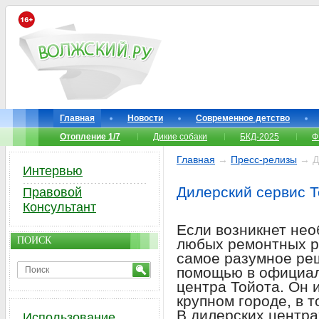
Главная
Новости
Современное детство
Отопление 1/7
Дикие собаки
БКД-2025
Ф
Главная
→
Пресс-релизы
→ Ди
Интервью
Дилерский сервис Т
Правовой
Консультант
Если возникнет не
ПОИСК
любых ремонтных р
самое разумное реш
помощью в официал
центра Тойота. Он 
крупном городе, в т
В дилерских центра
Использование