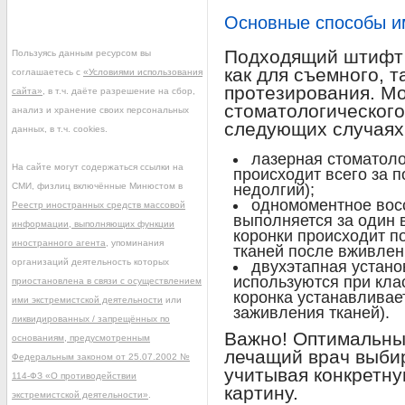
Основные способы и
Подходящий штифт 
Пользуясь данным ресурсом вы
как для съемного, т
соглашаетесь с
«Условиями использования
протезирования. Мо
сайта»
, в т.ч. даёте разрешение на сбор,
стоматологического
анализ и хранение своих персональных
следующих случаях
данных, в т.ч. cookies.
лазерная стоматоло
На сайте могут содержаться ссылки на
происходит всего за 
СМИ, физлиц включённые Минюстом в
недолгий);
одномоментное вос
Реестр иностранных средств массовой
выполняется за один в
информации, выполняющих функции
коронки происходит п
иностранного агента
, упоминания
тканей после вживлен
организаций деятельность которых
двухэтапная устано
используются при кла
приостановлена в связи с осуществлением
коронка устанавливае
ими экстремистской деятельности
или
заживления тканей).
ликвидированных / запрещённых по
Важно! Оптимальны
основаниям, предусмотренным
лечащий врач выби
Федеральным законом от 25.07.2002 №
учитывая конкретну
114-ФЗ «О противодействии
картину.
экстремистской деятельности»
.