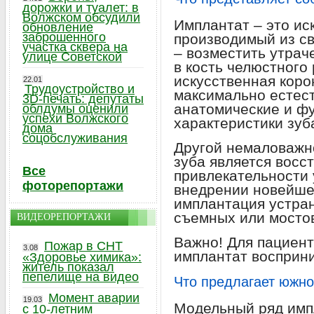
дорожки и туалет: в
Волжском обсудили
Имплантат – это ис
обновление
заброшенного
производимый из св
участка сквера на
– возместить утрач
улице Советской
в кость челюстного 
искусственная коро
22.01
Трудоустройство и
максимально естес
3D-печать: депутаты
анатомические и ф
облдумы оценили
успехи Волжского
характеристики зуб
дома
соцобслуживания
Другой немаловажн
зуба является восс
Все
привлекательности 
фоторепортажи
внедрении новейше
имплантация устран
съемных или мосто
ВИДЕОРЕПОРТАЖИ
Важно! Для пациен
Пожар в СНТ
3.08
имплантат восприни
«Здоровье химика»:
житель показал
пепелище на видео
Что предлагает южно
Момент аварии
19.03
Модельный ряд имп
с 10-летним