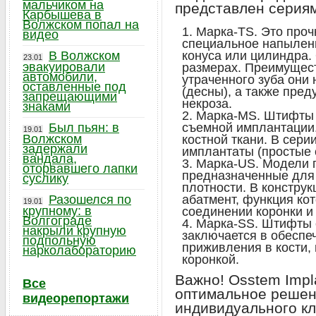
мальчиком на
представлен серия
Карбышева в
Волжском попал на
Марка-TS. Это про
видео
специальное напылен
В Волжском
конуса или цилиндра.
23.01
эвакуировали
размерах. Преимущест
автомобили,
утраченного зуба они 
оставленные под
(десны), а также пре
запрещающими
некроза.
знаками
Марка-MS. Штифты 
Был пьян: в
съемной имплантации.
19.01
Волжском
костной ткани. В сер
задержали
имплантаты (простые 
вандала,
Марка-US. Модели п
оторвавшего лапки
предназначенные для 
суслику
плотности. В констру
Разошелся по
абатмент, функция кот
19.01
крупному: в
соединении коронки и
Волгограде
Марка-SS. Штифты с
накрыли крупную
заключается в обеспе
подпольную
приживления в кости,
нарколабораторию
коронкой.
Важно! Osstem Impl
Все
оптимальное решен
видеорепортажи
индивидуального кл