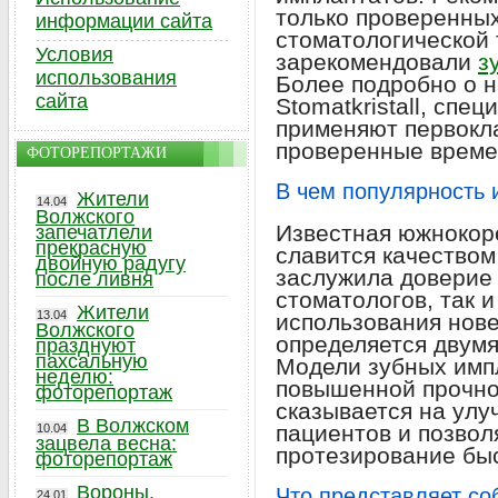
только проверенных
информации сайта
стоматологической 
Условия
зарекомендовали
з
использования
Более подробно о н
сайта
Stomatkristall, спе
применяют первокл
проверенные време
ФОТОРЕПОРТАЖИ
В чем популярность
Жители
14.04
Волжского
Известная южнокоре
запечатлели
прекрасную
славится качеством
двойную радугу
заслужила доверие
после ливня
стоматологов, так 
Жители
13.04
использования нов
Волжского
определяется двум
празднуют
пахсальную
Модели зубных имп
неделю:
повышенной прочно
фоторепортаж
сказывается на улу
В Волжском
пациентов и позвол
10.04
зацвела весна:
протезирование бы
фоторепортаж
Вороны,
Что представляет со
24.01