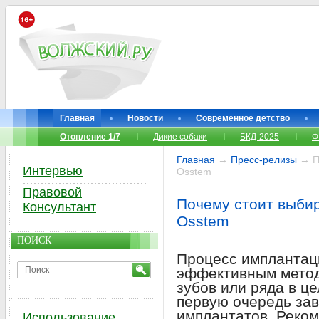
Главная
Новости
Современное детство
Отопление 1/7
Дикие собаки
БКД-2025
Ф
Главная
→
Пресс-релизы
→ По
Интервью
Osstem
Правовой
Почему стоит выби
Консультант
Osstem
ПОИСК
Процесс имплантац
эффективным метод
зубов или ряда в ц
первую очередь зав
имплантатов. Реко
Использование