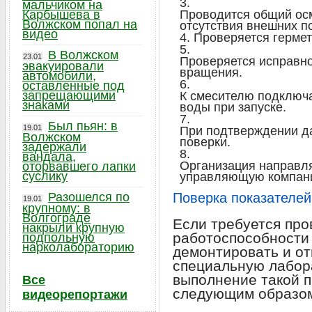
мальчиком на
Карбышева в
Проводится общий осм
Волжском попал на
отсутствия внешних п
видео
Проверяется гермет
В Волжском
23.01
Проверяется исправно
эвакуировали
вращения.
автомобили,
оставленные под
запрещающими
К смесителю подключа
знаками
воды при запуске.
Был пьян: в
19.01
При подтверждении д
Волжском
поверки.
задержали
вандала,
Организация направля
оторвавшего лапки
суслику
управляющую компан
Разошелся по
Поверка показателей
19.01
крупному: в
Волгограде
Если требуется про
накрыли крупную
работоспособности 
подпольную
нарколабораторию
демонтировать и от
специальную лабор
выполнение такой 
Все
следующим образо
видеорепортажи